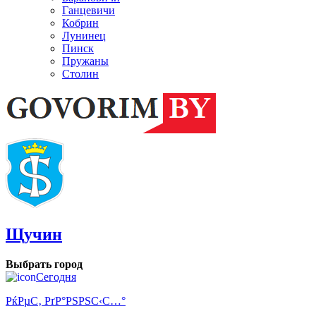
Ганцевичи
Кобрин
Лунинец
Пинск
Пружаны
Столин
Щучин
Выбрать город
Сегодня
РќРµС‚ РґР°РЅРЅС‹С…°