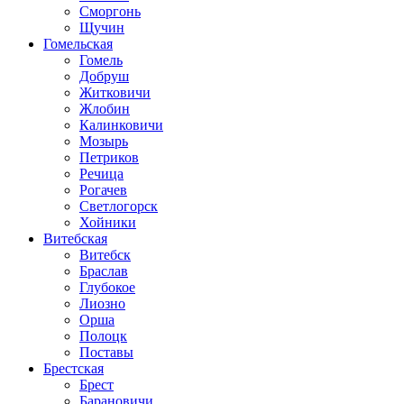
Сморгонь
Щучин
Гомельская
Гомель
Добруш
Житковичи
Жлобин
Калинковичи
Мозырь
Петриков
Речица
Рогачев
Светлогорск
Хойники
Витебская
Витебск
Браслав
Глубокое
Лиозно
Орша
Полоцк
Поставы
Брестская
Брест
Барановичи