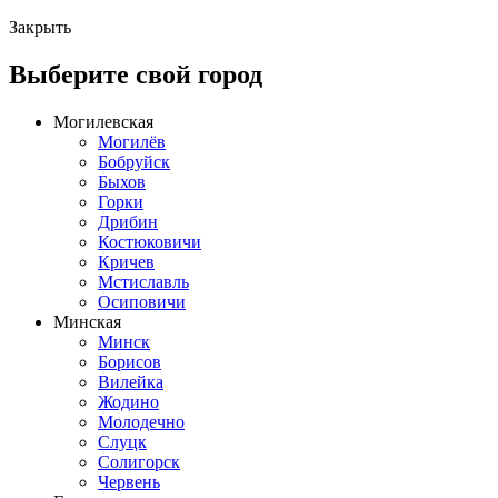
Закрыть
Выберите свой город
Могилевская
Могилёв
Бобруйск
Быхов
Горки
Дрибин
Костюковичи
Кричев
Мстиславль
Осиповичи
Минская
Минск
Борисов
Вилейка
Жодино
Молодечно
Слуцк
Солигорск
Червень