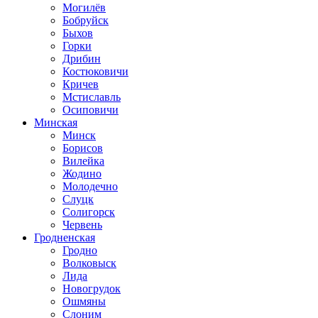
Могилёв
Бобруйск
Быхов
Горки
Дрибин
Костюковичи
Кричев
Мстиславль
Осиповичи
Минская
Минск
Борисов
Вилейка
Жодино
Молодечно
Слуцк
Солигорск
Червень
Гродненская
Гродно
Волковыск
Лида
Новогрудок
Ошмяны
Слоним