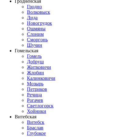
Гродненская
Гродно
Волковыск
Лида
Новогрудок
Ошмяны
Слоним
Сморгонь
Щучин
Гомельская
Гомель
Добруш
Житковичи
Жлобин
Калинковичи
Мозырь
Петриков
Речица
Рогачев
Светлогорск
Хойники
Витебская
Витебск
Браслав
Глубокое