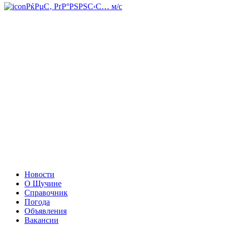
РќРµС‚ РґР°РЅРЅС‹С… м/с
Новости
О Щучине
Справочник
Погода
Объявления
Вакансии