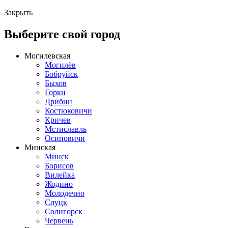
Закрыть
Выберите свой город
Могилевская
Могилёв
Бобруйск
Быхов
Горки
Дрибин
Костюковичи
Кричев
Мстиславль
Осиповичи
Минская
Минск
Борисов
Вилейка
Жодино
Молодечно
Слуцк
Солигорск
Червень