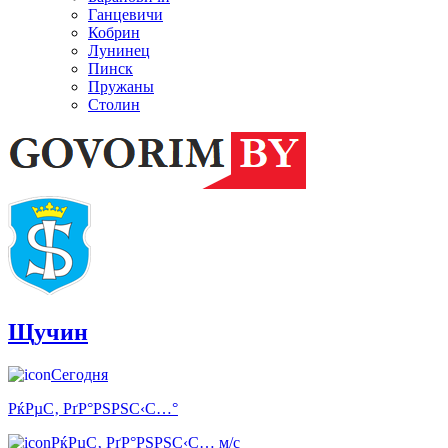
Ганцевичи
Кобрин
Лунинец
Пинск
Пружаны
Столин
Щучин
Сегодня
РќРµС‚ РґР°РЅРЅС‹С…°
РќРµС‚ РґР°РЅРЅС‹С… м/с