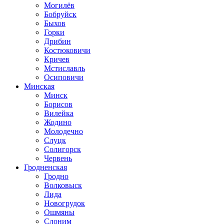
Могилёв
Бобруйск
Быхов
Горки
Дрибин
Костюковичи
Кричев
Мстиславль
Осиповичи
Минская
Минск
Борисов
Вилейка
Жодино
Молодечно
Слуцк
Солигорск
Червень
Гродненская
Гродно
Волковыск
Лида
Новогрудок
Ошмяны
Слоним