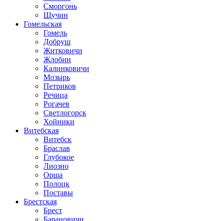
Сморгонь
Щучин
Гомельская
Гомель
Добруш
Житковичи
Жлобин
Калинковичи
Мозырь
Петриков
Речица
Рогачев
Светлогорск
Хойники
Витебская
Витебск
Браслав
Глубокое
Лиозно
Орша
Полоцк
Поставы
Брестская
Брест
Барановичи