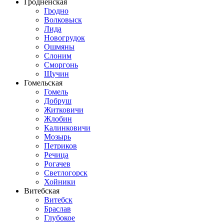
Гродненская
Гродно
Волковыск
Лида
Новогрудок
Ошмяны
Слоним
Сморгонь
Щучин
Гомельская
Гомель
Добруш
Житковичи
Жлобин
Калинковичи
Мозырь
Петриков
Речица
Рогачев
Светлогорск
Хойники
Витебская
Витебск
Браслав
Глубокое