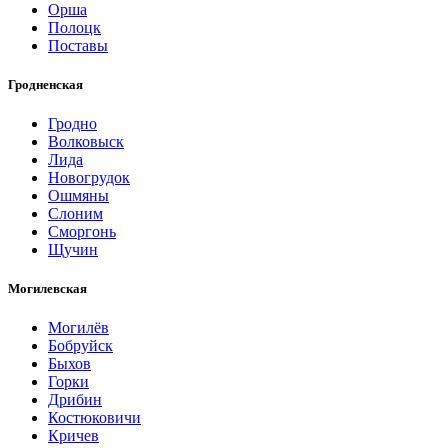
Орша
Полоцк
Поставы
Гродненская
Гродно
Волковыск
Лида
Новогрудок
Ошмяны
Слоним
Сморгонь
Щучин
Могилевская
Могилёв
Бобруйск
Быхов
Горки
Дрибин
Костюковичи
Кричев