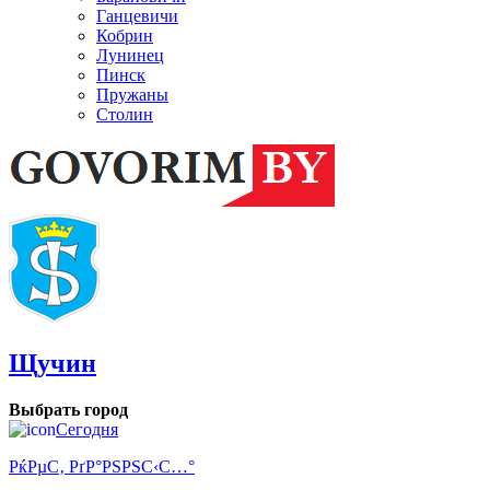
Ганцевичи
Кобрин
Лунинец
Пинск
Пружаны
Столин
Щучин
Выбрать город
Сегодня
РќРµС‚ РґР°РЅРЅС‹С…°