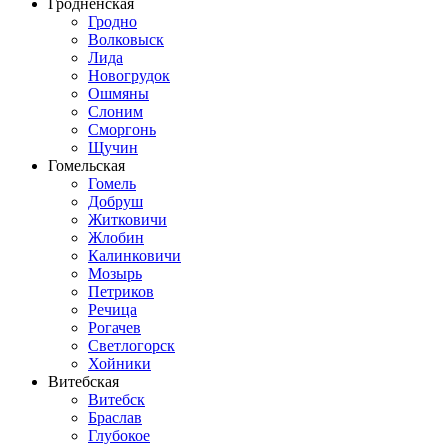
Гродненская
Гродно
Волковыск
Лида
Новогрудок
Ошмяны
Слоним
Сморгонь
Щучин
Гомельская
Гомель
Добруш
Житковичи
Жлобин
Калинковичи
Мозырь
Петриков
Речица
Рогачев
Светлогорск
Хойники
Витебская
Витебск
Браслав
Глубокое