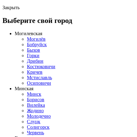
Закрыть
Выберите свой город
Могилевская
Могилёв
Бобруйск
Быхов
Горки
Дрибин
Костюковичи
Кричев
Мстиславль
Осиповичи
Минская
Минск
Борисов
Вилейка
Жодино
Молодечно
Слуцк
Солигорск
Червень