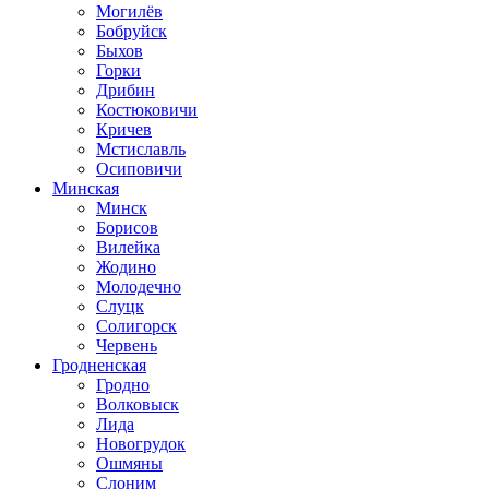
Могилёв
Бобруйск
Быхов
Горки
Дрибин
Костюковичи
Кричев
Мстиславль
Осиповичи
Минская
Минск
Борисов
Вилейка
Жодино
Молодечно
Слуцк
Солигорск
Червень
Гродненская
Гродно
Волковыск
Лида
Новогрудок
Ошмяны
Слоним