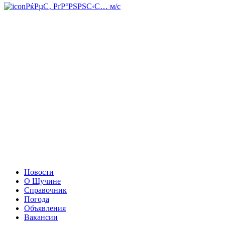
РќРµС‚ РґР°РЅРЅС‹С… м/с
Новости
О Щучине
Справочник
Погода
Объявления
Вакансии