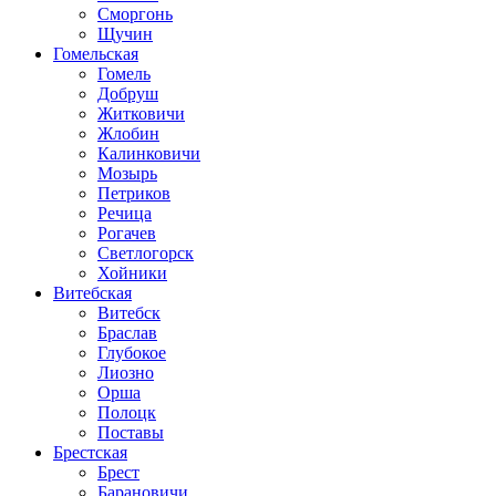
Сморгонь
Щучин
Гомельская
Гомель
Добруш
Житковичи
Жлобин
Калинковичи
Мозырь
Петриков
Речица
Рогачев
Светлогорск
Хойники
Витебская
Витебск
Браслав
Глубокое
Лиозно
Орша
Полоцк
Поставы
Брестская
Брест
Барановичи