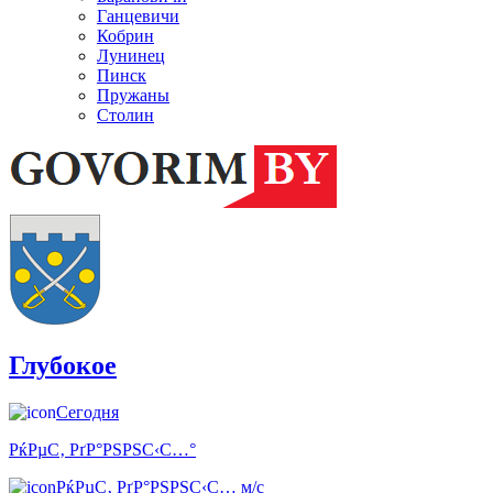
Ганцевичи
Кобрин
Лунинец
Пинск
Пружаны
Столин
Глубокое
Сегодня
РќРµС‚ РґР°РЅРЅС‹С…°
РќРµС‚ РґР°РЅРЅС‹С… м/с