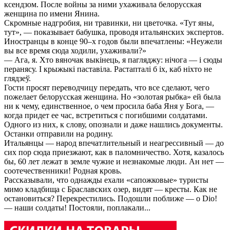
ксендзом. После войны за ними ухаживала белорусская
женщина по имени Янина.
Скромные надгробия, ни травинки, ни цветочка. «Тут яны,
тут», — показывает бабушка, проводя итальянских экспертов.
Иностранцы в конце 90–х годов были впечатлены: «Неужели
вы все время сюда ходили, ухаживали?»
— Ага, я. Хто вяночак выкiнець, я пагляджу: нiчога — i сюды
перанясу. I крыжыкi паставiла. Растапталi б iх, каб нiхто не
глядзеў.
Гости просят переводчицу передать, что все сделают, чего
пожелает белорусская женщина. Но «золотая рыбка» ей была
ни к чему, единственное, о чем просила баба Яня у Бога, —
когда придет ее час, встретиться с погибшими солдатами.
Одного из них, к слову, опознали и даже нашлись документы.
Останки отправили на родину.
Итальянцы — народ впечатлительный и неагрессивный — до
сих пор сюда приезжают, как в паломничество. Хотя, казалось
бы, 60 лет лежат в земле чужие и незнакомые люди. Ан нет —
соотечественники! Родная кровь.
Рассказывали, что однажды ехали «сапожковые» туристы
мимо кладбища с Браславских озер, видят — кресты. Как не
остановиться? Перекрестились. Подошли поближе — o Dio!
— наши солдаты! Постояли, поплакали...