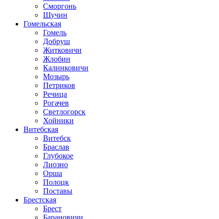
Сморгонь
Щучин
Гомельская
Гомель
Добруш
Житковичи
Жлобин
Калинковичи
Мозырь
Петриков
Речица
Рогачев
Светлогорск
Хойники
Витебская
Витебск
Браслав
Глубокое
Лиозно
Орша
Полоцк
Поставы
Брестская
Брест
Барановичи