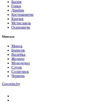
Быхов
Горки
Дрибин
Костюковичи
Кричев
Мстиславль
Осиповичи
Минская
Минск
Борисов
Вилейка
Жодино
Молодечно
Слуцк
Солигорск
Червень
Govorim.by