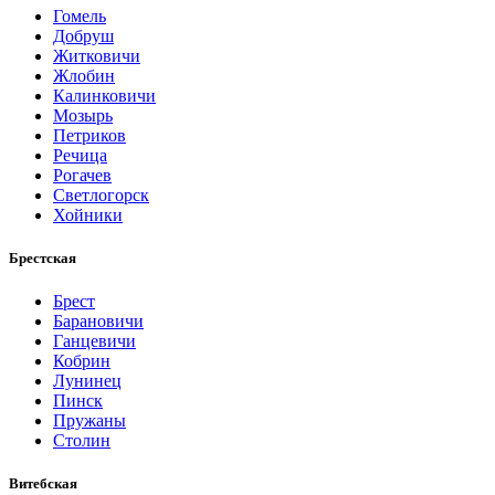
Гомель
Добруш
Житковичи
Жлобин
Калинковичи
Мозырь
Петриков
Речица
Рогачев
Светлогорск
Хойники
Брестская
Брест
Барановичи
Ганцевичи
Кобрин
Лунинец
Пинск
Пружаны
Столин
Витебская