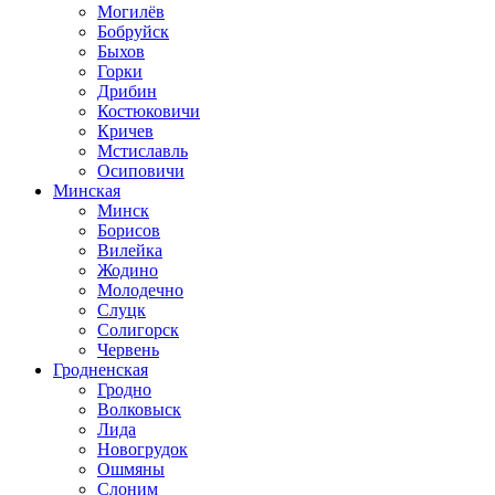
Могилёв
Бобруйск
Быхов
Горки
Дрибин
Костюковичи
Кричев
Мстиславль
Осиповичи
Минская
Минск
Борисов
Вилейка
Жодино
Молодечно
Слуцк
Солигорск
Червень
Гродненская
Гродно
Волковыск
Лида
Новогрудок
Ошмяны
Слоним