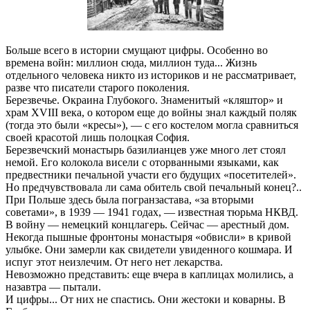
Больше всего в истории смущают цифры. Особенно во
времена войн: миллион сюда, миллион туда... Жизнь
отдельного человека никто из историков и не рассматривает,
разве что писатели старого поколения.
Березвечье. Окраина Глубокого. Знаменитый «кляштор» и
храм XVIII века, о котором еще до войны знал каждый поляк
(тогда это были «кресы»), — с его костелом могла сравниться
своей красотой лишь полоцкая София.
Березвечский монастырь базилианцев уже много лет стоял
немой. Его колокола висели с оторванными языками, как
предвестники печальной участи его будущих «посетителей».
Но предчувствовала ли сама обитель свой печальный конец?..
При Польше здесь была погранзастава, «за вторыми
советами», в 1939 — 1941 годах, — известная тюрьма НКВД.
В войну — немецкий концлагерь. Сейчас — арестный дом.
Некогда пышные фронтоны монастыря «обвисли» в кривой
улыбке. Они замерли как свидетели увиденного кошмара. И
испуг этот неизлечим. От него нет лекарства.
Невозможно представить: еще вчера в каплицах молились, а
назавтра — пытали.
И цифры... От них не спастись. Они жестоки и коварны. В