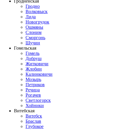
Гродненская
Гродно
Волковыск
Лида
Новогрудок
Ошмяны
Слоним
Сморгонь
Щучин
Гомельская
Гомель
Добруш
Житковичи
Жлобин
Калинковичи
Мозырь
Петриков
Речица
Рогачев
Светлогорск
Хойники
Витебская
Витебск
Браслав
Глубокое