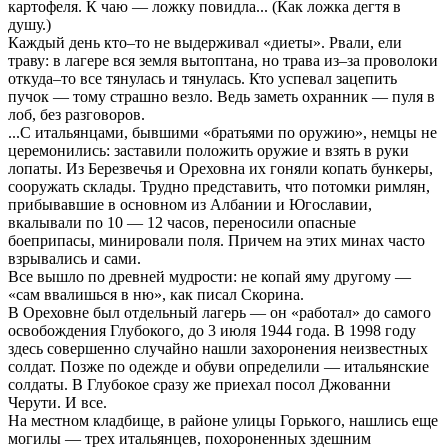
картофеля. К чаю — ложку повидла... (Как ложка дегтя в
душу.)
Каждый день кто–то не выдерживал «диеты». Рвали, ели
траву: в лагере вся земля вытоптана, но трава из–за проволоки
откуда–то все тянулась и тянулась. Кто успевал зацепить
пучок — тому страшно везло. Ведь заметь охранник — пуля в
лоб, без разговоров.
...С итальянцами, бывшими «братьями по оружию», немцы не
церемонились: заставили положить оружие и взять в руки
лопаты. Из Березвечья и Ореховна их гоняли копать бункеры,
сооружать склады. Трудно представить, что потомки римлян,
прибывавшие в основном из Албании и Югославии,
вкалывали по 10 — 12 часов, переносили опасные
боеприпасы, минировали поля. Причем на этих минах часто
взрывались и сами.
Все вышло по древней мудрости: не копай яму другому —
«сам ввалишься в ню», как писал Скорина.
В Ореховне был отдельный лагерь — он «работал» до самого
освобождения Глубокого, до 3 июля 1944 года. В 1998 году
здесь совершенно случайно нашли захоронения неизвестных
солдат. Позже по одежде и обуви определили — итальянские
солдаты. В Глубокое сразу же приехал посол Джованни
Черути. И все.
На местном кладбище, в районе улицы Горького, нашлись еще
могилы — трех итальянцев, похороненных здешним