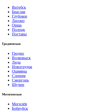
Витебск
Браслав
Глубокое
Лиозно
Орша
Полоцк
Поставы
Гродненская
Гродно
Волковыск
Лида
Новогрудок
Ошмяны
Слоним
Сморгонь
Щучин
Могилевская
Могилёв
Бобруйск