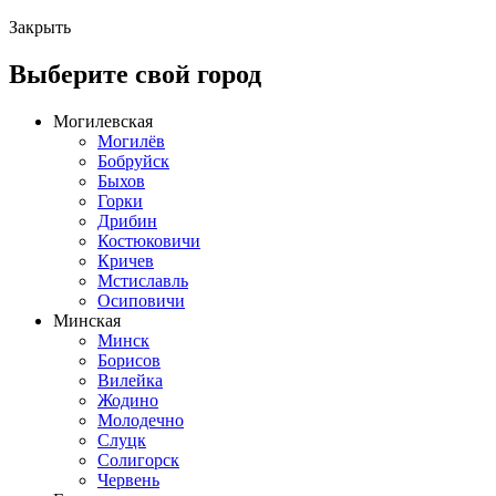
Закрыть
Выберите свой город
Могилевская
Могилёв
Бобруйск
Быхов
Горки
Дрибин
Костюковичи
Кричев
Мстиславль
Осиповичи
Минская
Минск
Борисов
Вилейка
Жодино
Молодечно
Слуцк
Солигорск
Червень