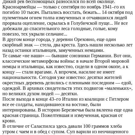
Дикий рев беспомощных разносился по всей околице.
Красноармейцы — только с сентября по ноябрь 1941–го их
погибло 10 тысяч. Пытались восстать, бежать... 14 октября под
пулеметным огнем толпа измученных и отчаявшихся людей
прорвала оцепление, скрылась в Голубичской пуще... Не все
добежали до спасительного леса голодные, голые, кому
повезло, тех укрыли сельчане...
В другом конце города, у деревни Ореховно, еще один
скорбный знак — стела, два креста. Здесь нашли несколько лет
назад останки итальянцев, замученных немцами.
Те самые «не наши» — бывшие союзники Германии. Вот они,
классические метаморфозы войны: в начале Второй мировой
немцы и итальянцы, как известно, сидели в одном окопе, а к
концу — стали врагами. А впрочем, насилие не имеет
национальности. Сегодня уже известно: десятки жителей
окрестных деревень делились с пленными последним — едой,
одеждой. В архивах свидетельств этих подвигов «маленьких»,
но великих духом людей — десятки.
После выхода в конце 43–го Италии из коалиции с Гитлером
все ее солдаты, находившиеся на востоке, были
интернированы. В историю Березвечья была вклеена еще одна
красная страница. Пожелтевшая и измученная, красная от
крови.
В отличие от Саласпилса здесь давали 100 граммов хлеба
утром с чаем и в обед с супом. Суп варили из неочищенного