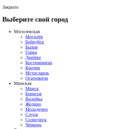
Закрыть
Выберите свой город
Могилевская
Могилёв
Бобруйск
Быхов
Горки
Дрибин
Костюковичи
Кричев
Мстиславль
Осиповичи
Минская
Минск
Борисов
Вилейка
Жодино
Молодечно
Слуцк
Солигорск
Червень