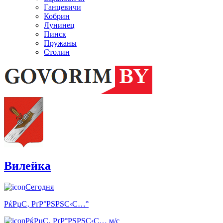
Ганцевичи
Кобрин
Лунинец
Пинск
Пружаны
Столин
Вилейка
Сегодня
РќРµС‚ РґР°РЅРЅС‹С…°
РќРµС‚ РґР°РЅРЅС‹С… м/с