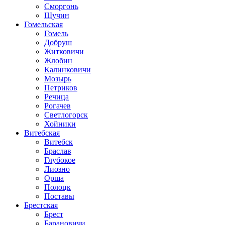
Сморгонь
Щучин
Гомельская
Гомель
Добруш
Житковичи
Жлобин
Калинковичи
Мозырь
Петриков
Речица
Рогачев
Светлогорск
Хойники
Витебская
Витебск
Браслав
Глубокое
Лиозно
Орша
Полоцк
Поставы
Брестская
Брест
Барановичи