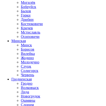
Могилёв
Бобруйск
Быхов
Горки
Дрибин
Костюковичи
Кричев
Мстиславль
Осиповичи
Минская
Минск
Борисов
Вилейка
Жодино
Молодечно
Слуцк
Солигорск
Червень
Гродненская
Гродно
Волковыск
Лида
Новогрудок
Ошмяны
Слоним