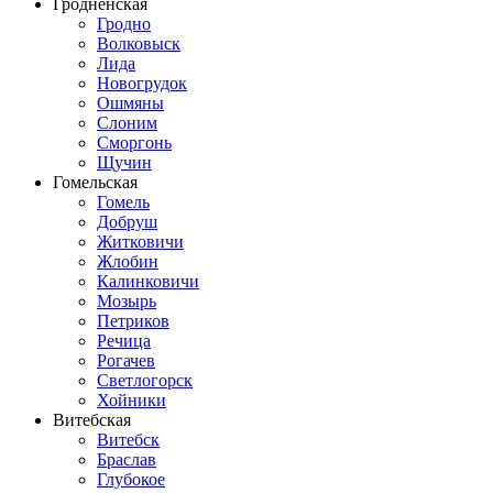
Гродненская
Гродно
Волковыск
Лида
Новогрудок
Ошмяны
Слоним
Сморгонь
Щучин
Гомельская
Гомель
Добруш
Житковичи
Жлобин
Калинковичи
Мозырь
Петриков
Речица
Рогачев
Светлогорск
Хойники
Витебская
Витебск
Браслав
Глубокое