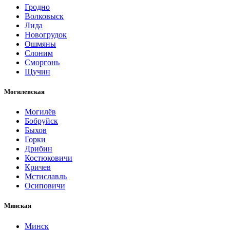
Гродно
Волковыск
Лида
Новогрудок
Ошмяны
Слоним
Сморгонь
Щучин
Могилевская
Могилёв
Бобруйск
Быхов
Горки
Дрибин
Костюковичи
Кричев
Мстиславль
Осиповичи
Минская
Минск