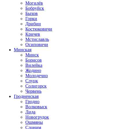
Могилёв
Бобруйск
Быхов
Горки
Дрибин
Костюковичи
Кричев
Мстиславль
Осиповичи
Минская
Минск
Борисов
Вилейка
Жодино
Молодечно
Слуцк
Солигорск
Червень
Гродненская
Гродно
Волковыск
Лида
Новогрудок
Ошмяны
Слоним