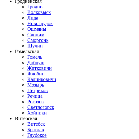
Гродненская
Гродно
Волковыск
Лида
Новогрудок
Ошмяны
Слоним
Сморгонь
Щучин
Гомельская
Гомель
Добруш
Житковичи
Жлобин
Калинковичи
Мозырь
Петриков
Речица
Рогачев
Светлогорск
Хойники
Витебская
Витебск
Браслав
Глубокое