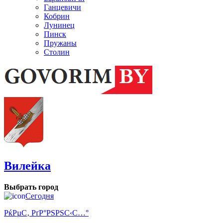
Ганцевичи
Кобрин
Лунинец
Пинск
Пружаны
Столин
Вилейка
Выбрать город
Сегодня
РќРµС‚ РґР°РЅРЅС‹С…°