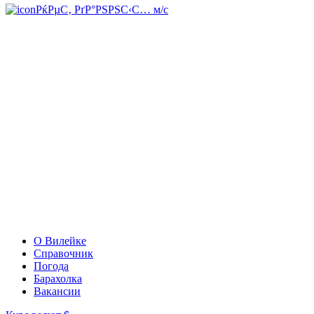
РќРµС‚ РґР°РЅРЅС‹С… м/с
О Вилейке
Справочник
Погода
Барахолка
Вакансии