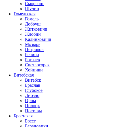
Сморгонь
Щучин
Гомельская
Гомель
Добруш
Житковичи
Жлобин
Калинковичи
Мозырь
Петриков
Речица
Рогачев
Светлогорск
Хойники
Витебская
Витебск
Браслав
Глубокое
Лиозно
Орша
Полоцк
Поставы
Брестская
Брест
Барановичи