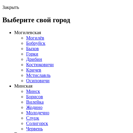
Закрыть
Выберите свой город
Могилевская
Могилёв
Бобруйск
Быхов
Горки
Дрибин
Костюковичи
Кричев
Мстиславль
Осиповичи
Минская
Минск
Борисов
Вилейка
Жодино
Молодечно
Слуцк
Солигорск
Червень