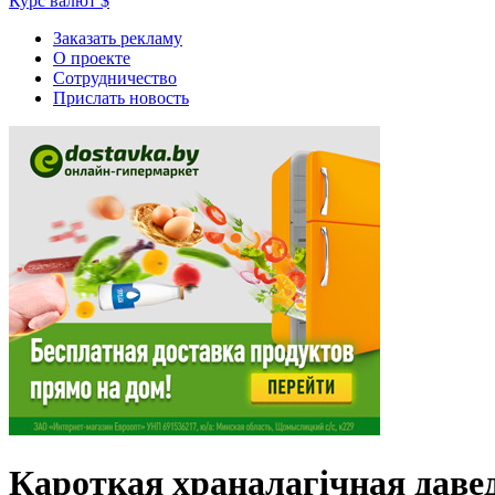
Курс валют
$
Заказать рекламу
О проекте
Сотрудничество
Прислать новость
Кароткая храналагічная даве