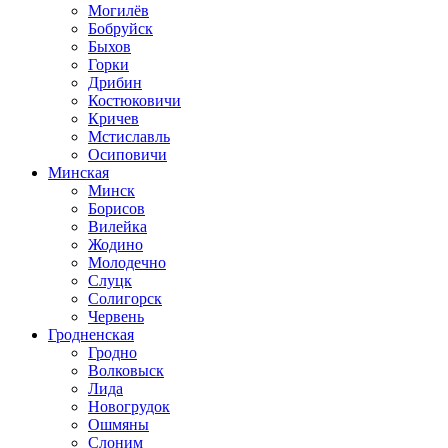
Могилёв
Бобруйск
Быхов
Горки
Дрибин
Костюковичи
Кричев
Мстиславль
Осиповичи
Минская
Минск
Борисов
Вилейка
Жодино
Молодечно
Слуцк
Солигорск
Червень
Гродненская
Гродно
Волковыск
Лида
Новогрудок
Ошмяны
Слоним