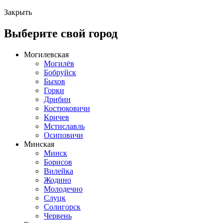
Закрыть
Выберите свой город
Могилевская
Могилёв
Бобруйск
Быхов
Горки
Дрибин
Костюковичи
Кричев
Мстиславль
Осиповичи
Минская
Минск
Борисов
Вилейка
Жодино
Молодечно
Слуцк
Солигорск
Червень