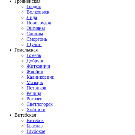
Гродненская
Гродно
Волковыск
Лида
Новогрудок
Ошмяны
Слоним
Сморгонь
Щучин
Гомельская
Гомель
Добруш
Житковичи
Жлобин
Калинковичи
Мозырь
Петриков
Речица
Рогачев
Светлогорск
Хойники
Витебская
Витебск
Браслав
Глубокое