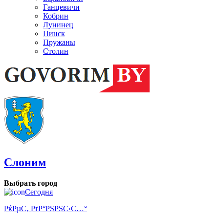
Ганцевичи
Кобрин
Лунинец
Пинск
Пружаны
Столин
Слоним
Выбрать город
Сегодня
РќРµС‚ РґР°РЅРЅС‹С…°