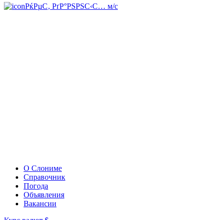
РќРµС‚ РґР°РЅРЅС‹С… м/с
О Слониме
Справочник
Погода
Объявления
Вакансии