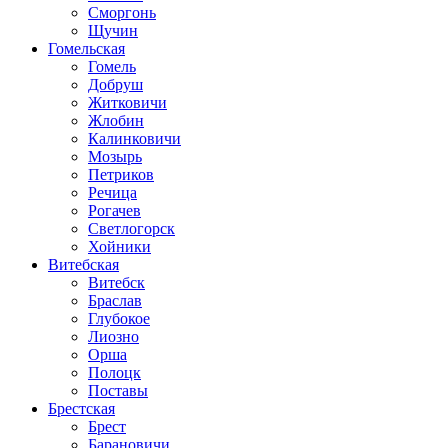
Сморгонь
Щучин
Гомельская
Гомель
Добруш
Житковичи
Жлобин
Калинковичи
Мозырь
Петриков
Речица
Рогачев
Светлогорск
Хойники
Витебская
Витебск
Браслав
Глубокое
Лиозно
Орша
Полоцк
Поставы
Брестская
Брест
Барановичи