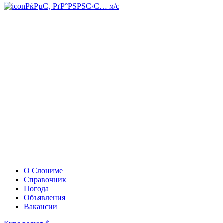
РќРµС‚ РґР°РЅРЅС‹С… м/с
О Слониме
Справочник
Погода
Объявления
Вакансии