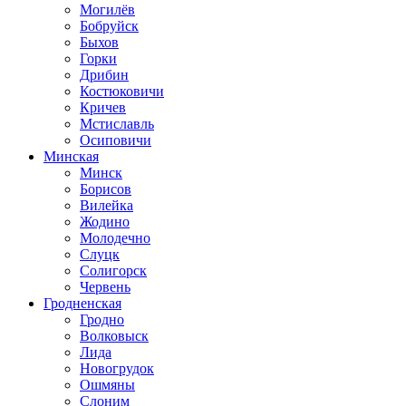
Могилёв
Бобруйск
Быхов
Горки
Дрибин
Костюковичи
Кричев
Мстиславль
Осиповичи
Минская
Минск
Борисов
Вилейка
Жодино
Молодечно
Слуцк
Солигорск
Червень
Гродненская
Гродно
Волковыск
Лида
Новогрудок
Ошмяны
Слоним