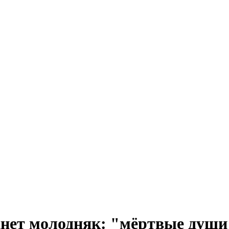
хнет молодняк: "мёртвые душ