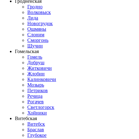
Гродненская
Гродно
Волковыск
Лида
Новогрудок
Ошмяны
Слоним
Сморгонь
Щучин
Гомельская
Гомель
Добруш
Житковичи
Жлобин
Калинковичи
Мозырь
Петриков
Речица
Рогачев
Светлогорск
Хойники
Витебская
Витебск
Браслав
Глубокое