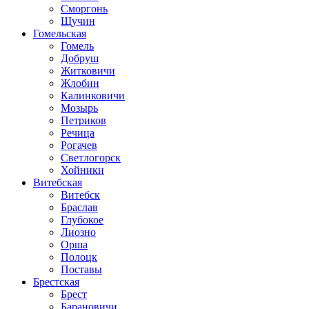
Сморгонь
Щучин
Гомельская
Гомель
Добруш
Житковичи
Жлобин
Калинковичи
Мозырь
Петриков
Речица
Рогачев
Светлогорск
Хойники
Витебская
Витебск
Браслав
Глубокое
Лиозно
Орша
Полоцк
Поставы
Брестская
Брест
Барановичи