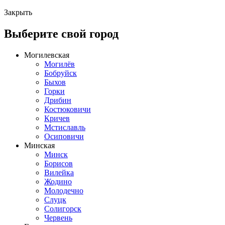
Закрыть
Выберите свой город
Могилевская
Могилёв
Бобруйск
Быхов
Горки
Дрибин
Костюковичи
Кричев
Мстиславль
Осиповичи
Минская
Минск
Борисов
Вилейка
Жодино
Молодечно
Слуцк
Солигорск
Червень