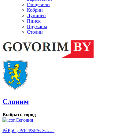
Ганцевичи
Кобрин
Лунинец
Пинск
Пружаны
Столин
Слоним
Выбрать город
Сегодня
РќРµС‚ РґР°РЅРЅС‹С…°