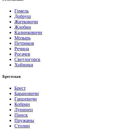
Гомель
Добруш
Житковичи
Жлобин
Калинковичи
Мозырь
Петриков
Речица
Рогачев
Светлогорск
Хойники
Брестская
Брест
Барановичи
Ганцевичи
Кобрин
Лунинец
Пинск
Пружаны
Столин