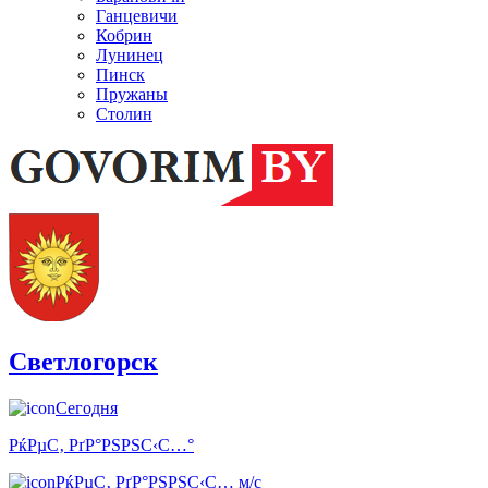
Ганцевичи
Кобрин
Лунинец
Пинск
Пружаны
Столин
Светлогорск
Сегодня
РќРµС‚ РґР°РЅРЅС‹С…°
РќРµС‚ РґР°РЅРЅС‹С… м/с