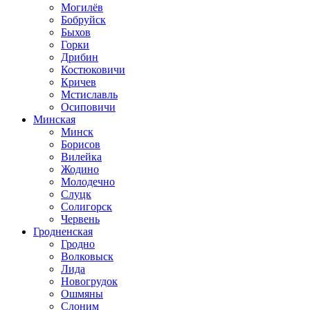
Могилёв
Бобруйск
Быхов
Горки
Дрибин
Костюковичи
Кричев
Мстиславль
Осиповичи
Минская
Минск
Борисов
Вилейка
Жодино
Молодечно
Слуцк
Солигорск
Червень
Гродненская
Гродно
Волковыск
Лида
Новогрудок
Ошмяны
Слоним