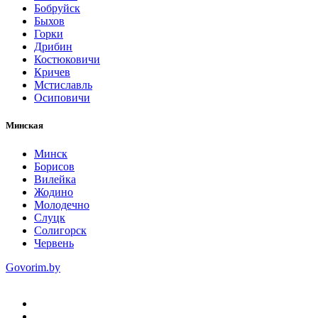
Бобруйск
Быхов
Горки
Дрибин
Костюковичи
Кричев
Мстиславль
Осиповичи
Минская
Минск
Борисов
Вилейка
Жодино
Молодечно
Слуцк
Солигорск
Червень
Govorim.by