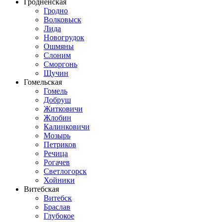
Гродненская
Гродно
Волковыск
Лида
Новогрудок
Ошмяны
Слоним
Сморгонь
Щучин
Гомельская
Гомель
Добруш
Житковичи
Жлобин
Калинковичи
Мозырь
Петриков
Речица
Рогачев
Светлогорск
Хойники
Витебская
Витебск
Браслав
Глубокое