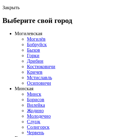
Закрыть
Выберите свой город
Могилевская
Могилёв
Бобруйск
Быхов
Горки
Дрибин
Костюковичи
Кричев
Мстиславль
Осиповичи
Минская
Минск
Борисов
Вилейка
Жодино
Молодечно
Слуцк
Солигорск
Червень