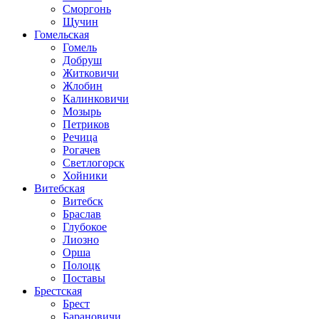
Сморгонь
Щучин
Гомельская
Гомель
Добруш
Житковичи
Жлобин
Калинковичи
Мозырь
Петриков
Речица
Рогачев
Светлогорск
Хойники
Витебская
Витебск
Браслав
Глубокое
Лиозно
Орша
Полоцк
Поставы
Брестская
Брест
Барановичи