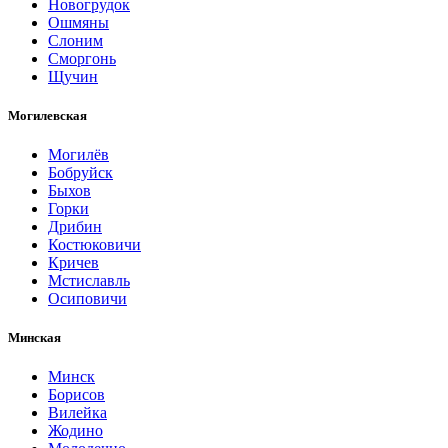
Новогрудок
Ошмяны
Слоним
Сморгонь
Щучин
Могилевская
Могилёв
Бобруйск
Быхов
Горки
Дрибин
Костюковичи
Кричев
Мстиславль
Осиповичи
Минская
Минск
Борисов
Вилейка
Жодино