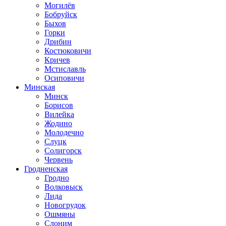
Могилёв
Бобруйск
Быхов
Горки
Дрибин
Костюковичи
Кричев
Мстиславль
Осиповичи
Минская
Минск
Борисов
Вилейка
Жодино
Молодечно
Слуцк
Солигорск
Червень
Гродненская
Гродно
Волковыск
Лида
Новогрудок
Ошмяны
Слоним