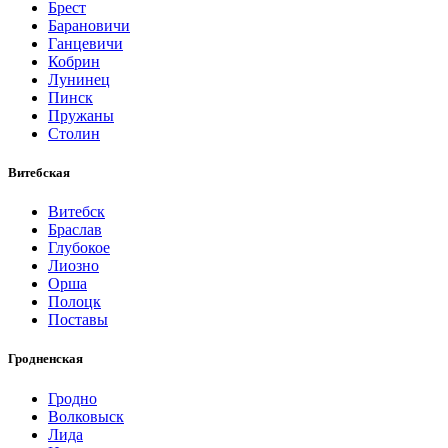
Брест
Барановичи
Ганцевичи
Кобрин
Лунинец
Пинск
Пружаны
Столин
Витебская
Витебск
Браслав
Глубокое
Лиозно
Орша
Полоцк
Поставы
Гродненская
Гродно
Волковыск
Лида