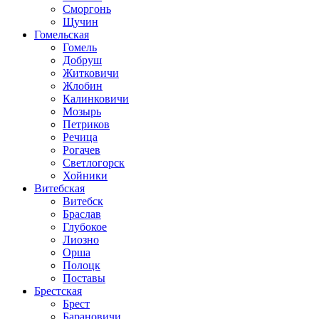
Сморгонь
Щучин
Гомельская
Гомель
Добруш
Житковичи
Жлобин
Калинковичи
Мозырь
Петриков
Речица
Рогачев
Светлогорск
Хойники
Витебская
Витебск
Браслав
Глубокое
Лиозно
Орша
Полоцк
Поставы
Брестская
Брест
Барановичи