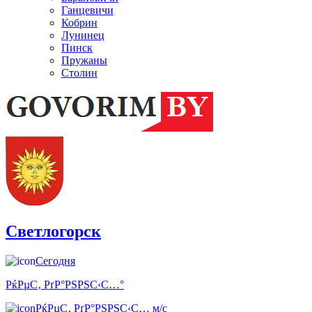
Ганцевичи
Кобрин
Лунинец
Пинск
Пружаны
Столин
Светлогорск
Сегодня
РќРµС‚ РґР°РЅРЅС‹С…°
РќРµС‚ РґР°РЅРЅС‹С… м/с