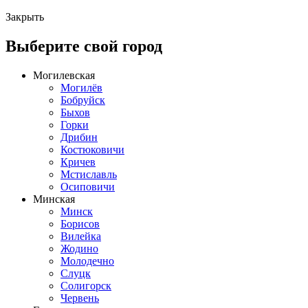
Закрыть
Выберите свой город
Могилевская
Могилёв
Бобруйск
Быхов
Горки
Дрибин
Костюковичи
Кричев
Мстиславль
Осиповичи
Минская
Минск
Борисов
Вилейка
Жодино
Молодечно
Слуцк
Солигорск
Червень