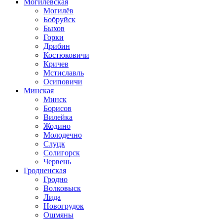
Могилевская
Могилёв
Бобруйск
Быхов
Горки
Дрибин
Костюковичи
Кричев
Мстиславль
Осиповичи
Минская
Минск
Борисов
Вилейка
Жодино
Молодечно
Слуцк
Солигорск
Червень
Гродненская
Гродно
Волковыск
Лида
Новогрудок
Ошмяны