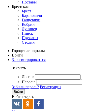
Поставы
Брестская
Брест
Барановичи
Ганцевичи
Кобрин
Лунинец
Пинск
Пружаны
Столин
Городские порталы
Войти
Зарегистрироваться
Закрыть
Логин:
Пароль:
Забыли пароль?
Регистрация
Войти
Войти через: