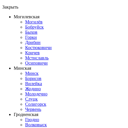
Закрыть
Могилевская
Могилёв
Бобруйск
Быхов
Горки
Дрибин
Костюковичи
Кричев
Мстиславль
Осиповичи
Минская
Минск
Борисов
Вилейка
Жодино
Молодечно
Слуцк
Солигорск
Червень
Гродненская
Гродно
Волковыск