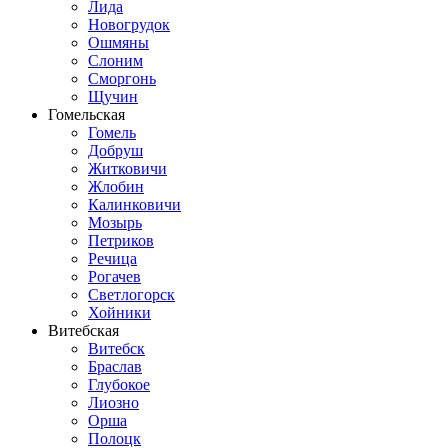
Лида
Новогрудок
Ошмяны
Слоним
Сморгонь
Щучин
Гомельская
Гомель
Добруш
Житковичи
Жлобин
Калинковичи
Мозырь
Петриков
Речица
Рогачев
Светлогорск
Хойники
Витебская
Витебск
Браслав
Глубокое
Лиозно
Орша
Полоцк