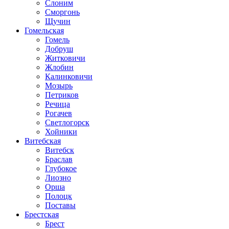
Слоним
Сморгонь
Щучин
Гомельская
Гомель
Добруш
Житковичи
Жлобин
Калинковичи
Мозырь
Петриков
Речица
Рогачев
Светлогорск
Хойники
Витебская
Витебск
Браслав
Глубокое
Лиозно
Орша
Полоцк
Поставы
Брестская
Брест