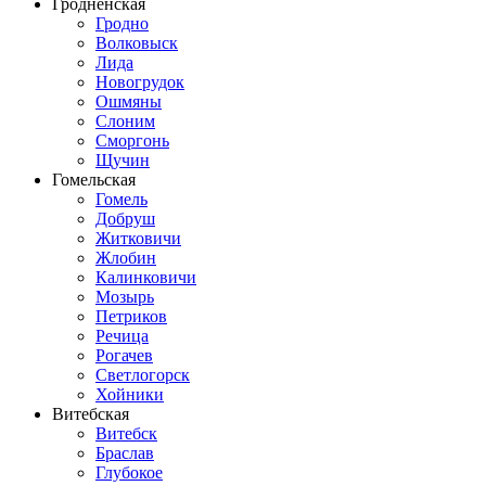
Гродненская
Гродно
Волковыск
Лида
Новогрудок
Ошмяны
Слоним
Сморгонь
Щучин
Гомельская
Гомель
Добруш
Житковичи
Жлобин
Калинковичи
Мозырь
Петриков
Речица
Рогачев
Светлогорск
Хойники
Витебская
Витебск
Браслав
Глубокое