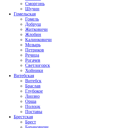
Сморгонь
Щучин
Гомельская
Гомель
Добруш
Житковичи
Жлобин
Калинковичи
Мозырь
Петриков
Речица
Рогачев
Светлогорск
Хойники
Витебская
Витебск
Браслав
Глубокое
Лиозно
Орша
Полоцк
Поставы
Брестская
Брест
Барановичи