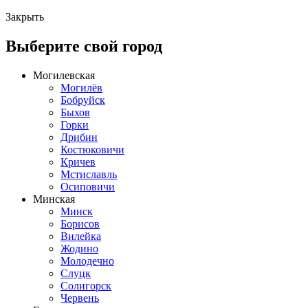
Закрыть
Выберите свой город
Могилевская
Могилёв
Бобруйск
Быхов
Горки
Дрибин
Костюковичи
Кричев
Мстиславль
Осиповичи
Минская
Минск
Борисов
Вилейка
Жодино
Молодечно
Слуцк
Солигорск
Червень