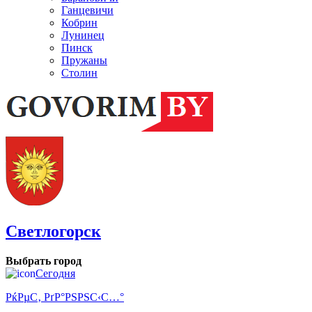
Ганцевичи
Кобрин
Лунинец
Пинск
Пружаны
Столин
Светлогорск
Выбрать город
Сегодня
РќРµС‚ РґР°РЅРЅС‹С…°