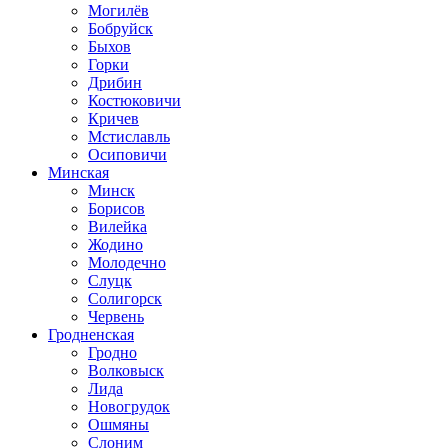
Могилёв
Бобруйск
Быхов
Горки
Дрибин
Костюковичи
Кричев
Мстиславль
Осиповичи
Минская
Минск
Борисов
Вилейка
Жодино
Молодечно
Слуцк
Солигорск
Червень
Гродненская
Гродно
Волковыск
Лида
Новогрудок
Ошмяны
Слоним