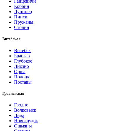
Ганцевичи
Кобрин
Лунинец
Пинск
Пружаны
Столин
Витебская
Витебск
Браслав
Глубокое
Лиозно
Орша
Полоцк
Поставы
Гродненская
Гродно
Волковыск
Лида
Новогрудок
Ошмяны