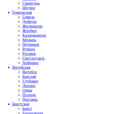
Сморгонь
Щучин
Гомельская
Гомель
Добруш
Житковичи
Жлобин
Калинковичи
Мозырь
Петриков
Речица
Рогачев
Светлогорск
Хойники
Витебская
Витебск
Браслав
Глубокое
Лиозно
Орша
Полоцк
Поставы
Брестская
Брест
Барановичи