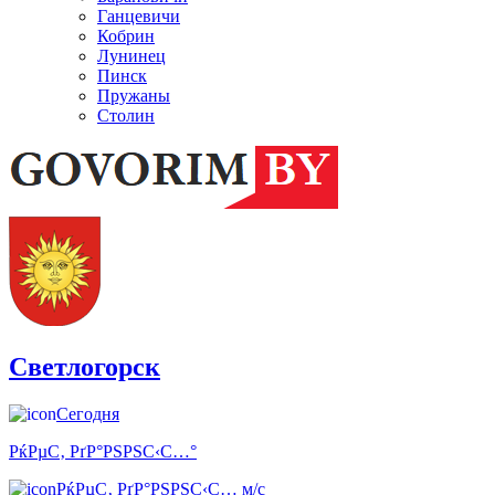
Ганцевичи
Кобрин
Лунинец
Пинск
Пружаны
Столин
Светлогорск
Сегодня
РќРµС‚ РґР°РЅРЅС‹С…°
РќРµС‚ РґР°РЅРЅС‹С… м/с