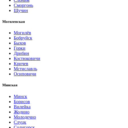
Слоним
Сморгонь
Щучин
Могилевская
Могилёв
Бобруйск
Быхов
Горки
Дрибин
Костюковичи
Кричев
Мстиславль
Осиповичи
Минская
Минск
Борисов
Вилейка
Жодино
Молодечно
Слуцк
Солигорск