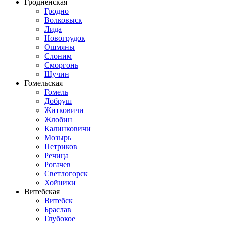
Гродненская
Гродно
Волковыск
Лида
Новогрудок
Ошмяны
Слоним
Сморгонь
Щучин
Гомельская
Гомель
Добруш
Житковичи
Жлобин
Калинковичи
Мозырь
Петриков
Речица
Рогачев
Светлогорск
Хойники
Витебская
Витебск
Браслав
Глубокое