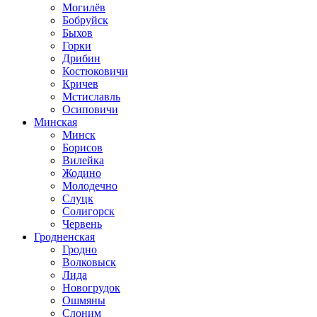
Могилёв
Бобруйск
Быхов
Горки
Дрибин
Костюковичи
Кричев
Мстиславль
Осиповичи
Минская
Минск
Борисов
Вилейка
Жодино
Молодечно
Слуцк
Солигорск
Червень
Гродненская
Гродно
Волковыск
Лида
Новогрудок
Ошмяны
Слоним