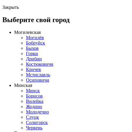
Закрыть
Выберите свой город
Могилевская
Могилёв
Бобруйск
Быхов
Горки
Дрибин
Костюковичи
Кричев
Мстиславль
Осиповичи
Минская
Минск
Борисов
Вилейка
Жодино
Молодечно
Слуцк
Солигорск
Червень