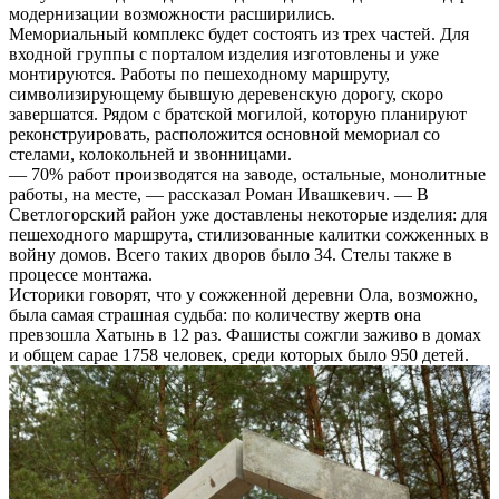
модернизации возможности расширились.
Мемориальный комплекс будет состоять из трех частей. Для
входной группы с порталом изделия изготовлены и уже
монтируются. Работы по пешеходному маршруту,
символизирующему бывшую деревенскую дорогу, скоро
завершатся. Рядом с братской могилой, которую планируют
реконструировать, расположится основной мемориал со
стелами, колокольней и звонницами.
— 70% работ производятся на заводе, остальные, монолитные
работы, на месте, — рассказал Роман Ивашкевич. — В
Светлогорский район уже доставлены некоторые изделия: для
пешеходного маршрута, стилизованные калитки сожженных в
войну домов. Всего таких дворов было 34. Стелы также в
процессе монтажа.
Историки говорят, что у сожженной деревни Ола, возможно,
была самая страшная судьба: по количеству жертв она
превзошла Хатынь в 12 раз. Фашисты сожгли заживо в домах
и общем сарае 1758 человек, среди которых было 950 детей.