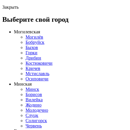
Закрыть
Выберите свой город
Могилевская
Могилёв
Бобруйск
Быхов
Горки
Дрибин
Костюковичи
Кричев
Мстиславль
Осиповичи
Минская
Минск
Борисов
Вилейка
Жодино
Молодечно
Слуцк
Солигорск
Червень