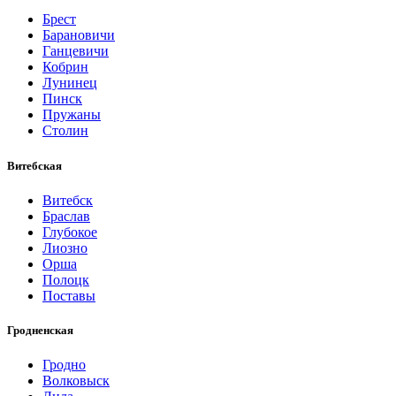
Брест
Барановичи
Ганцевичи
Кобрин
Лунинец
Пинск
Пружаны
Столин
Витебская
Витебск
Браслав
Глубокое
Лиозно
Орша
Полоцк
Поставы
Гродненская
Гродно
Волковыск