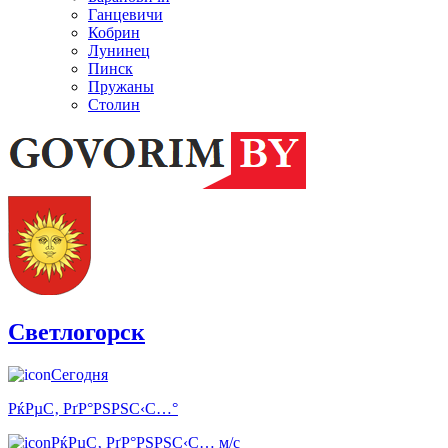
Ганцевичи
Кобрин
Лунинец
Пинск
Пружаны
Столин
Светлогорск
Сегодня
РќРµС‚ РґР°РЅРЅС‹С…°
РќРµС‚ РґР°РЅРЅС‹С… м/с