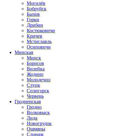
Могилёв
Бобруйск
Быхов
Горки
Дрибин
Костюковичи
Кричев
Мстиславль
Осиповичи
Минская
Минск
Борисов
Вилейка
Жодино
Молодечно
Слуцк
Солигорск
Червень
Гродненская
Гродно
Волковыск
Лида
Новогрудок
Ошмяны
Слоним