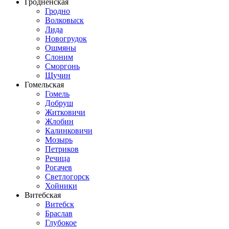
Гродненская
Гродно
Волковыск
Лида
Новогрудок
Ошмяны
Слоним
Сморгонь
Щучин
Гомельская
Гомель
Добруш
Житковичи
Жлобин
Калинковичи
Мозырь
Петриков
Речица
Рогачев
Светлогорск
Хойники
Витебская
Витебск
Браслав
Глубокое