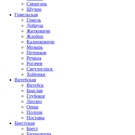
Сморгонь
Щучин
Гомельская
Гомель
Добруш
Житковичи
Жлобин
Калинковичи
Мозырь
Петриков
Речица
Рогачев
Светлогорск
Хойники
Витебская
Витебск
Браслав
Глубокое
Лиозно
Орша
Полоцк
Поставы
Брестская
Брест
Барановичи