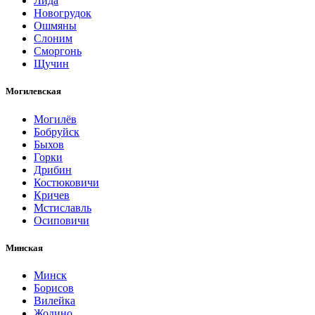
Лида
Новогрудок
Ошмяны
Слоним
Сморгонь
Щучин
Могилевская
Могилёв
Бобруйск
Быхов
Горки
Дрибин
Костюковичи
Кричев
Мстиславль
Осиповичи
Минская
Минск
Борисов
Вилейка
Жодино