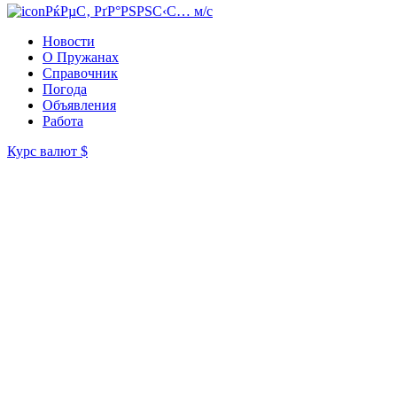
РќРµС‚ РґР°РЅРЅС‹С… м/с
Новости
О Пружанах
Справочник
Погода
Объявления
Работа
Курс валют
$