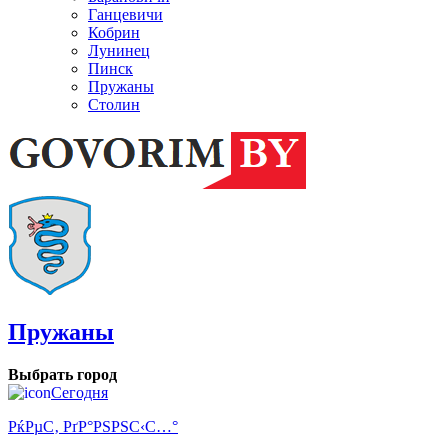
Ганцевичи
Кобрин
Лунинец
Пинск
Пружаны
Столин
Пружаны
Выбрать город
Сегодня
РќРµС‚ РґР°РЅРЅС‹С…°