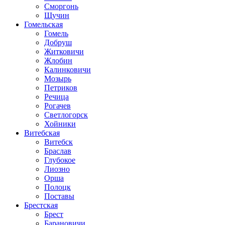
Сморгонь
Щучин
Гомельская
Гомель
Добруш
Житковичи
Жлобин
Калинковичи
Мозырь
Петриков
Речица
Рогачев
Светлогорск
Хойники
Витебская
Витебск
Браслав
Глубокое
Лиозно
Орша
Полоцк
Поставы
Брестская
Брест
Барановичи