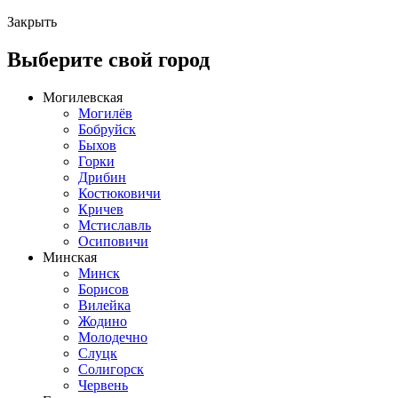
Закрыть
Выберите свой город
Могилевская
Могилёв
Бобруйск
Быхов
Горки
Дрибин
Костюковичи
Кричев
Мстиславль
Осиповичи
Минская
Минск
Борисов
Вилейка
Жодино
Молодечно
Слуцк
Солигорск
Червень