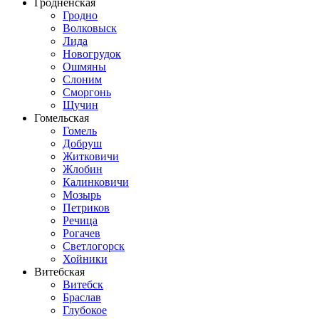
Гродненская
Гродно
Волковыск
Лида
Новогрудок
Ошмяны
Слоним
Сморгонь
Щучин
Гомельская
Гомель
Добруш
Житковичи
Жлобин
Калинковичи
Мозырь
Петриков
Речица
Рогачев
Светлогорск
Хойники
Витебская
Витебск
Браслав
Глубокое