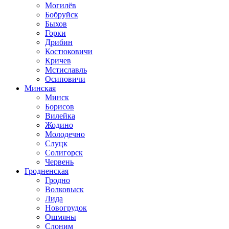
Могилёв
Бобруйск
Быхов
Горки
Дрибин
Костюковичи
Кричев
Мстиславль
Осиповичи
Минская
Минск
Борисов
Вилейка
Жодино
Молодечно
Слуцк
Солигорск
Червень
Гродненская
Гродно
Волковыск
Лида
Новогрудок
Ошмяны
Слоним