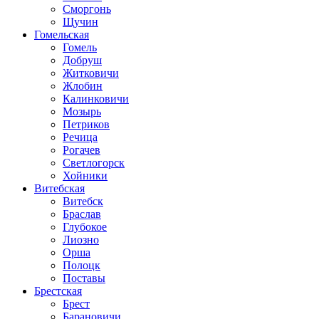
Сморгонь
Щучин
Гомельская
Гомель
Добруш
Житковичи
Жлобин
Калинковичи
Мозырь
Петриков
Речица
Рогачев
Светлогорск
Хойники
Витебская
Витебск
Браслав
Глубокое
Лиозно
Орша
Полоцк
Поставы
Брестская
Брест
Барановичи