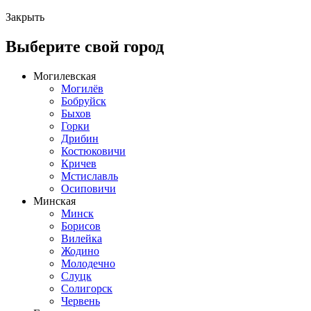
Закрыть
Выберите свой город
Могилевская
Могилёв
Бобруйск
Быхов
Горки
Дрибин
Костюковичи
Кричев
Мстиславль
Осиповичи
Минская
Минск
Борисов
Вилейка
Жодино
Молодечно
Слуцк
Солигорск
Червень