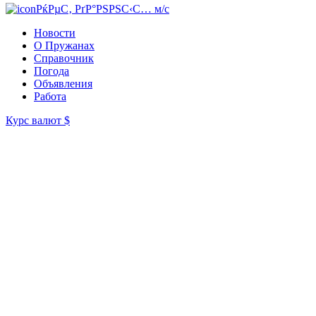
РќРµС‚ РґР°РЅРЅС‹С… м/с
Новости
О Пружанах
Справочник
Погода
Объявления
Работа
Курс валют
$