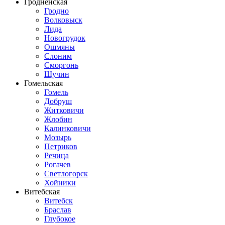
Гродненская
Гродно
Волковыск
Лида
Новогрудок
Ошмяны
Слоним
Сморгонь
Щучин
Гомельская
Гомель
Добруш
Житковичи
Жлобин
Калинковичи
Мозырь
Петриков
Речица
Рогачев
Светлогорск
Хойники
Витебская
Витебск
Браслав
Глубокое