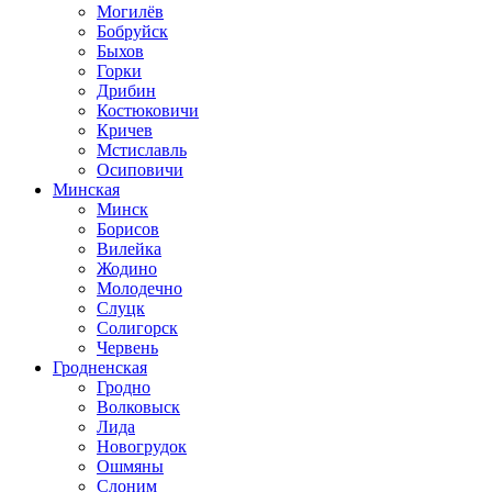
Могилёв
Бобруйск
Быхов
Горки
Дрибин
Костюковичи
Кричев
Мстиславль
Осиповичи
Минская
Минск
Борисов
Вилейка
Жодино
Молодечно
Слуцк
Солигорск
Червень
Гродненская
Гродно
Волковыск
Лида
Новогрудок
Ошмяны
Слоним