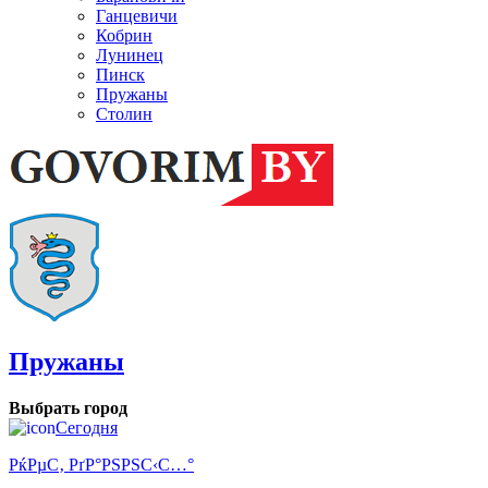
Ганцевичи
Кобрин
Лунинец
Пинск
Пружаны
Столин
Пружаны
Выбрать город
Сегодня
РќРµС‚ РґР°РЅРЅС‹С…°