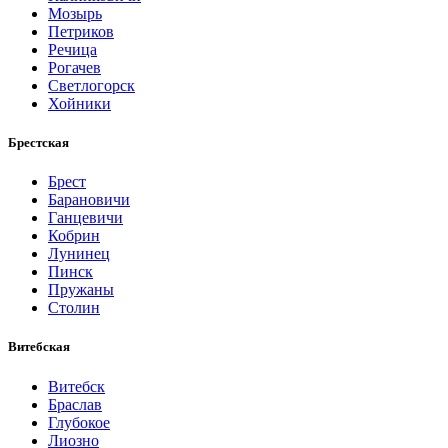
Мозырь
Петриков
Речица
Рогачев
Светлогорск
Хойники
Брестская
Брест
Барановичи
Ганцевичи
Кобрин
Лунинец
Пинск
Пружаны
Столин
Витебская
Витебск
Браслав
Глубокое
Лиозно