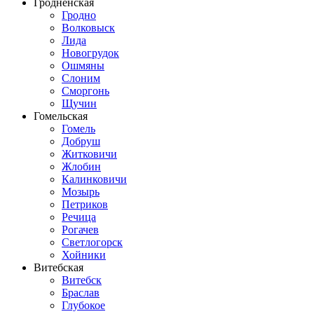
Гродненская
Гродно
Волковыск
Лида
Новогрудок
Ошмяны
Слоним
Сморгонь
Щучин
Гомельская
Гомель
Добруш
Житковичи
Жлобин
Калинковичи
Мозырь
Петриков
Речица
Рогачев
Светлогорск
Хойники
Витебская
Витебск
Браслав
Глубокое