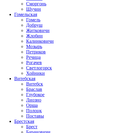
Сморгонь
Щучин
Гомельская
Гомель
Добруш
Житковичи
Жлобин
Калинковичи
Мозырь
Петриков
Речица
Рогачев
Светлогорск
Хойники
Витебская
Витебск
Браслав
Глубокое
Лиозно
Орша
Полоцк
Поставы
Брестская
Брест
Барановичи