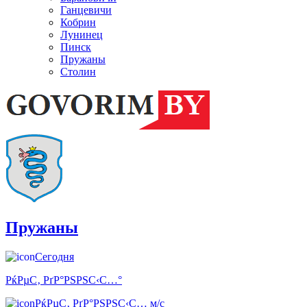
Ганцевичи
Кобрин
Лунинец
Пинск
Пружаны
Столин
Пружаны
Сегодня
РќРµС‚ РґР°РЅРЅС‹С…°
РќРµС‚ РґР°РЅРЅС‹С… м/с