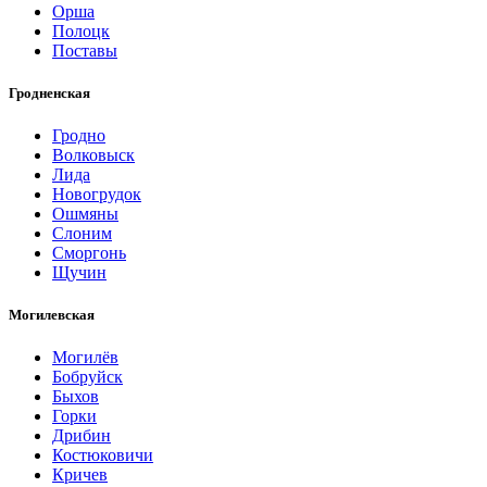
Орша
Полоцк
Поставы
Гродненская
Гродно
Волковыск
Лида
Новогрудок
Ошмяны
Слоним
Сморгонь
Щучин
Могилевская
Могилёв
Бобруйск
Быхов
Горки
Дрибин
Костюковичи
Кричев