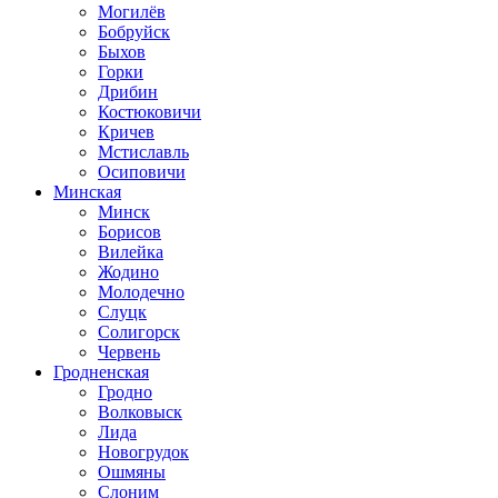
Могилёв
Бобруйск
Быхов
Горки
Дрибин
Костюковичи
Кричев
Мстиславль
Осиповичи
Минская
Минск
Борисов
Вилейка
Жодино
Молодечно
Слуцк
Солигорск
Червень
Гродненская
Гродно
Волковыск
Лида
Новогрудок
Ошмяны
Слоним