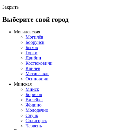
Закрыть
Выберите свой город
Могилевская
Могилёв
Бобруйск
Быхов
Горки
Дрибин
Костюковичи
Кричев
Мстиславль
Осиповичи
Минская
Минск
Борисов
Вилейка
Жодино
Молодечно
Слуцк
Солигорск
Червень