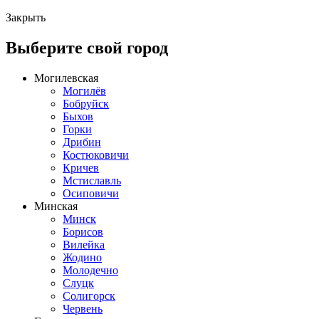
Закрыть
Выберите свой город
Могилевская
Могилёв
Бобруйск
Быхов
Горки
Дрибин
Костюковичи
Кричев
Мстиславль
Осиповичи
Минская
Минск
Борисов
Вилейка
Жодино
Молодечно
Слуцк
Солигорск
Червень