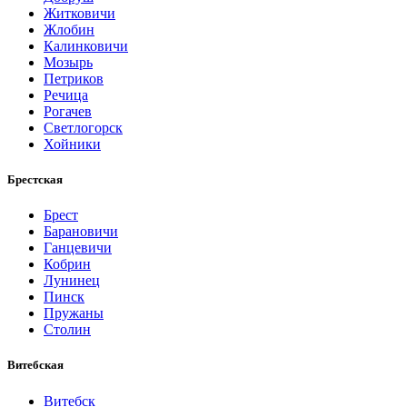
Житковичи
Жлобин
Калинковичи
Мозырь
Петриков
Речица
Рогачев
Светлогорск
Хойники
Брестская
Брест
Барановичи
Ганцевичи
Кобрин
Лунинец
Пинск
Пружаны
Столин
Витебская
Витебск