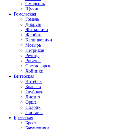
Сморгонь
Щучин
Гомельская
Гомель
Добруш
Житковичи
Жлобин
Калинковичи
Мозырь
Петриков
Речица
Рогачев
Светлогорск
Хойники
Витебская
Витебск
Браслав
Глубокое
Лиозно
Орша
Полоцк
Поставы
Брестская
Брест
Барановичи