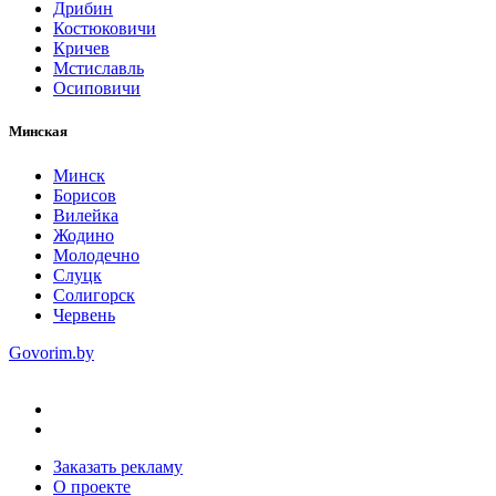
Дрибин
Костюковичи
Кричев
Мстиславль
Осиповичи
Минская
Минск
Борисов
Вилейка
Жодино
Молодечно
Слуцк
Солигорск
Червень
Govorim.by
Заказать рекламу
О проекте