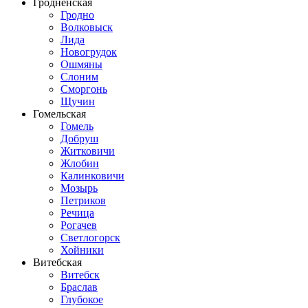
Гродненская
Гродно
Волковыск
Лида
Новогрудок
Ошмяны
Слоним
Сморгонь
Щучин
Гомельская
Гомель
Добруш
Житковичи
Жлобин
Калинковичи
Мозырь
Петриков
Речица
Рогачев
Светлогорск
Хойники
Витебская
Витебск
Браслав
Глубокое