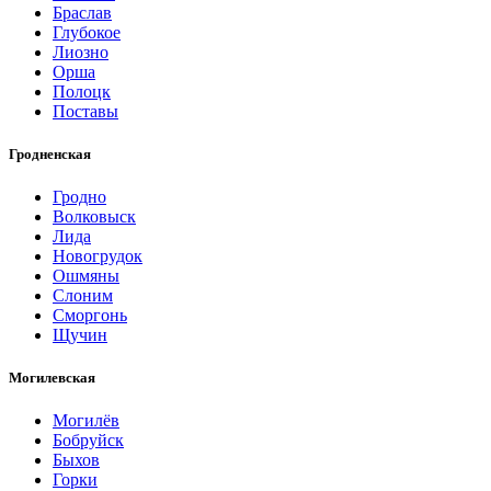
Браслав
Глубокое
Лиозно
Орша
Полоцк
Поставы
Гродненская
Гродно
Волковыск
Лида
Новогрудок
Ошмяны
Слоним
Сморгонь
Щучин
Могилевская
Могилёв
Бобруйск
Быхов
Горки