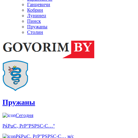
Ганцевичи
Кобрин
Лунинец
Пинск
Пружаны
Столин
Пружаны
Сегодня
РќРµС‚ РґР°РЅРЅС‹С…°
РќРµС‚ РґР°РЅРЅС‹С… м/с