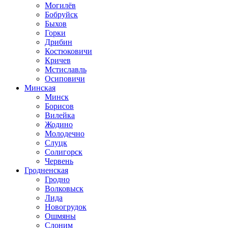
Могилёв
Бобруйск
Быхов
Горки
Дрибин
Костюковичи
Кричев
Мстиславль
Осиповичи
Минская
Минск
Борисов
Вилейка
Жодино
Молодечно
Слуцк
Солигорск
Червень
Гродненская
Гродно
Волковыск
Лида
Новогрудок
Ошмяны
Слоним