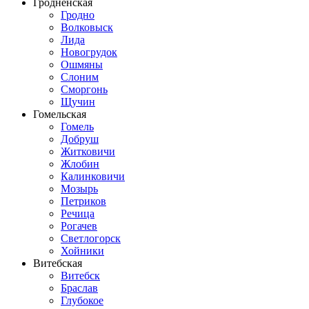
Гродненская
Гродно
Волковыск
Лида
Новогрудок
Ошмяны
Слоним
Сморгонь
Щучин
Гомельская
Гомель
Добруш
Житковичи
Жлобин
Калинковичи
Мозырь
Петриков
Речица
Рогачев
Светлогорск
Хойники
Витебская
Витебск
Браслав
Глубокое