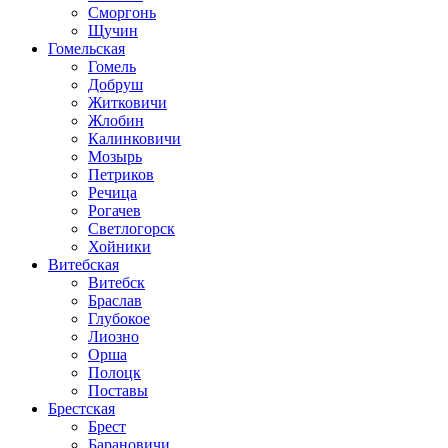
Сморгонь
Щучин
Гомельская
Гомель
Добруш
Житковичи
Жлобин
Калинковичи
Мозырь
Петриков
Речица
Рогачев
Светлогорск
Хойники
Витебская
Витебск
Браслав
Глубокое
Лиозно
Орша
Полоцк
Поставы
Брестская
Брест
Барановичи