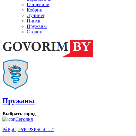
Ганцевичи
Кобрин
Лунинец
Пинск
Пружаны
Столин
Пружаны
Выбрать город
Сегодня
РќРµС‚ РґР°РЅРЅС‹С…°