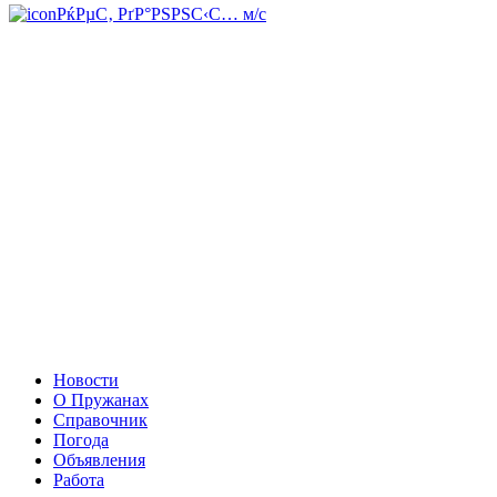
РќРµС‚ РґР°РЅРЅС‹С… м/с
Новости
О Пружанах
Справочник
Погода
Объявления
Работа