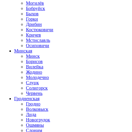
Могилёв
Бобруйск
Быхов
Горки
Дрибин
Костюковичи
Кричев
Мстиславль
Осиповичи
Минская
Минск
Борисов
Вилейка
Жодино
Молодечно
Слуцк
Солигорск
Червень
Гродненская
Гродно
Волковыск
Лида
Новогрудок
Ошмяны
Слоним