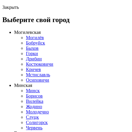
Закрыть
Выберите свой город
Могилевская
Могилёв
Бобруйск
Быхов
Горки
Дрибин
Костюковичи
Кричев
Мстиславль
Осиповичи
Минская
Минск
Борисов
Вилейка
Жодино
Молодечно
Слуцк
Солигорск
Червень