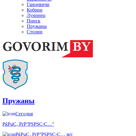
Ганцевичи
Кобрин
Лунинец
Пинск
Пружаны
Столин
Пружаны
Сегодня
РќРµС‚ РґР°РЅРЅС‹С…°
РќРµС‚ РґР°РЅРЅС‹С… м/с