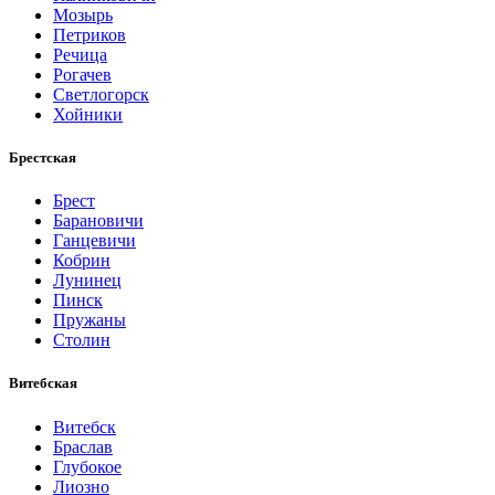
Мозырь
Петриков
Речица
Рогачев
Светлогорск
Хойники
Брестская
Брест
Барановичи
Ганцевичи
Кобрин
Лунинец
Пинск
Пружаны
Столин
Витебская
Витебск
Браслав
Глубокое
Лиозно