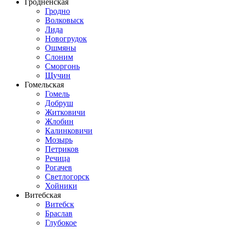
Гродненская
Гродно
Волковыск
Лида
Новогрудок
Ошмяны
Слоним
Сморгонь
Щучин
Гомельская
Гомель
Добруш
Житковичи
Жлобин
Калинковичи
Мозырь
Петриков
Речица
Рогачев
Светлогорск
Хойники
Витебская
Витебск
Браслав
Глубокое