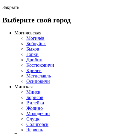
Закрыть
Выберите свой город
Могилевская
Могилёв
Бобруйск
Быхов
Горки
Дрибин
Костюковичи
Кричев
Мстиславль
Осиповичи
Минская
Минск
Борисов
Вилейка
Жодино
Молодечно
Слуцк
Солигорск
Червень