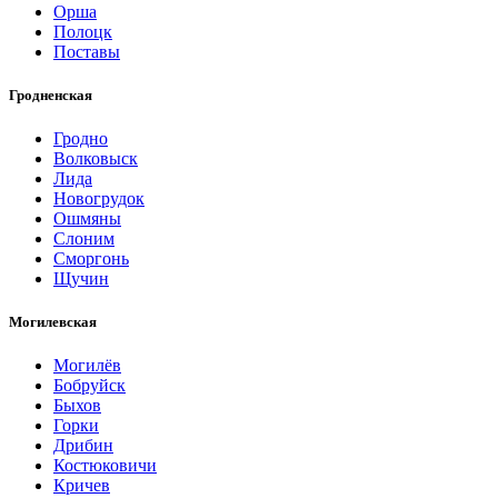
Орша
Полоцк
Поставы
Гродненская
Гродно
Волковыск
Лида
Новогрудок
Ошмяны
Слоним
Сморгонь
Щучин
Могилевская
Могилёв
Бобруйск
Быхов
Горки
Дрибин
Костюковичи
Кричев