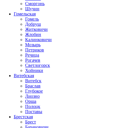
Сморгонь
Щучин
Гомельская
Гомель
Добруш
Житковичи
Жлобин
Калинковичи
Мозырь
Петриков
Речица
Рогачев
Светлогорск
Хойники
Витебская
Витебск
Браслав
Глубокое
Лиозно
Орша
Полоцк
Поставы
Брестская
Брест
Барановичи