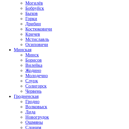
Могилёв
Бобруйск
Быхов
Горки
Дрибин
Костюковичи
Кричев
Мстиславль
Осиповичи
Минская
Минск
Борисов
Вилейка
Жодино
Молодечно
Слуцк
Солигорск
Червень
Гродненская
Гродно
Волковыск
Лида
Новогрудок
Ошмяны
Слоним