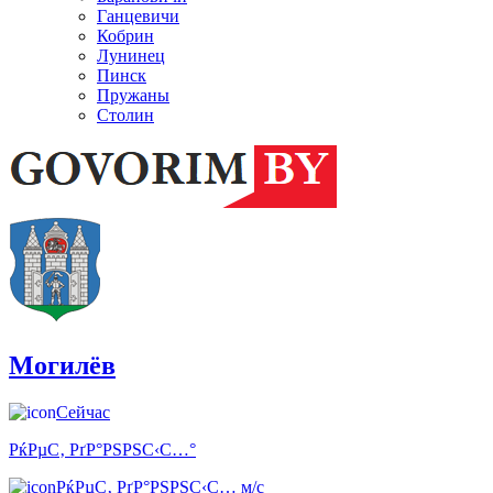
Ганцевичи
Кобрин
Лунинец
Пинск
Пружаны
Столин
Могилёв
Сейчас
РќРµС‚ РґР°РЅРЅС‹С…°
РќРµС‚ РґР°РЅРЅС‹С… м/с