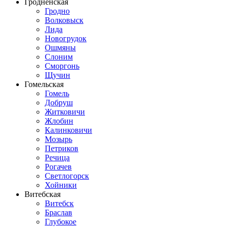
Гродненская
Гродно
Волковыск
Лида
Новогрудок
Ошмяны
Слоним
Сморгонь
Щучин
Гомельская
Гомель
Добруш
Житковичи
Жлобин
Калинковичи
Мозырь
Петриков
Речица
Рогачев
Светлогорск
Хойники
Витебская
Витебск
Браслав
Глубокое