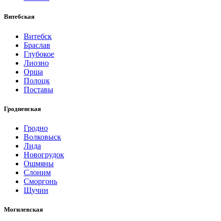
Витебская
Витебск
Браслав
Глубокое
Лиозно
Орша
Полоцк
Поставы
Гродненская
Гродно
Волковыск
Лида
Новогрудок
Ошмяны
Слоним
Сморгонь
Щучин
Могилевская