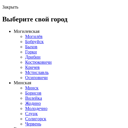
Закрыть
Выберите свой город
Могилевская
Могилёв
Бобруйск
Быхов
Горки
Дрибин
Костюковичи
Кричев
Мстиславль
Осиповичи
Минская
Минск
Борисов
Вилейка
Жодино
Молодечно
Слуцк
Солигорск
Червень