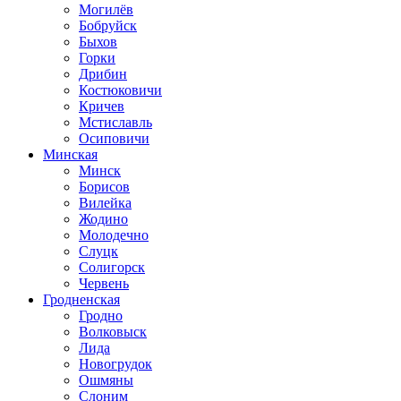
Могилёв
Бобруйск
Быхов
Горки
Дрибин
Костюковичи
Кричев
Мстиславль
Осиповичи
Минская
Минск
Борисов
Вилейка
Жодино
Молодечно
Слуцк
Солигорск
Червень
Гродненская
Гродно
Волковыск
Лида
Новогрудок
Ошмяны
Слоним