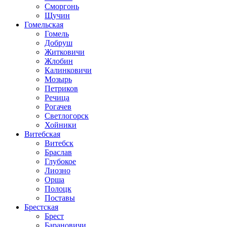
Сморгонь
Щучин
Гомельская
Гомель
Добруш
Житковичи
Жлобин
Калинковичи
Мозырь
Петриков
Речица
Рогачев
Светлогорск
Хойники
Витебская
Витебск
Браслав
Глубокое
Лиозно
Орша
Полоцк
Поставы
Брестская
Брест
Барановичи