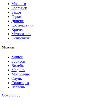
Могилёв
Бобруйск
Быхов
Горки
Дрибин
Костюковичи
Кричев
Мстиславль
Осиповичи
Минская
Минск
Борисов
Вилейка
Жодино
Молодечно
Слуцк
Солигорск
Червень
Govorim.by