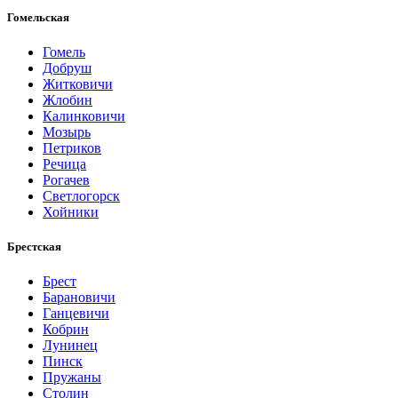
Гомельская
Гомель
Добруш
Житковичи
Жлобин
Калинковичи
Мозырь
Петриков
Речица
Рогачев
Светлогорск
Хойники
Брестская
Брест
Барановичи
Ганцевичи
Кобрин
Лунинец
Пинск
Пружаны
Столин