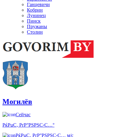
Ганцевичи
Кобрин
Лунинец
Пинск
Пружаны
Столин
Могилёв
Сейчас
РќРµС‚ РґР°РЅРЅС‹С…°
РќРµС‚ РґР°РЅРЅС‹С… м/с