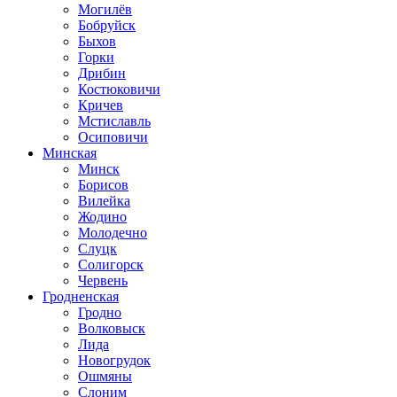
Могилёв
Бобруйск
Быхов
Горки
Дрибин
Костюковичи
Кричев
Мстиславль
Осиповичи
Минская
Минск
Борисов
Вилейка
Жодино
Молодечно
Слуцк
Солигорск
Червень
Гродненская
Гродно
Волковыск
Лида
Новогрудок
Ошмяны
Слоним