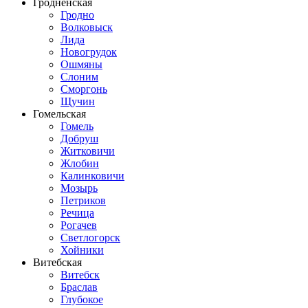
Гродненская
Гродно
Волковыск
Лида
Новогрудок
Ошмяны
Слоним
Сморгонь
Щучин
Гомельская
Гомель
Добруш
Житковичи
Жлобин
Калинковичи
Мозырь
Петриков
Речица
Рогачев
Светлогорск
Хойники
Витебская
Витебск
Браслав
Глубокое