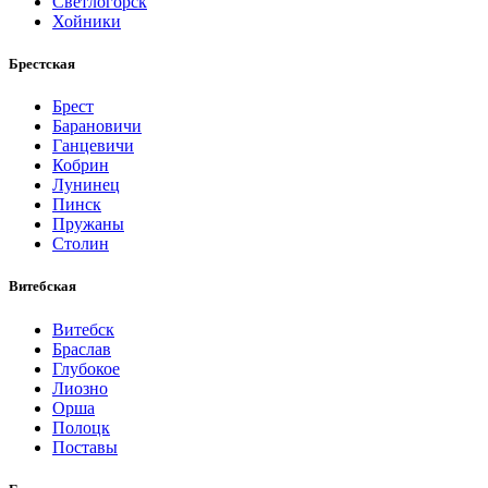
Светлогорск
Хойники
Брестская
Брест
Барановичи
Ганцевичи
Кобрин
Лунинец
Пинск
Пружаны
Столин
Витебская
Витебск
Браслав
Глубокое
Лиозно
Орша
Полоцк
Поставы