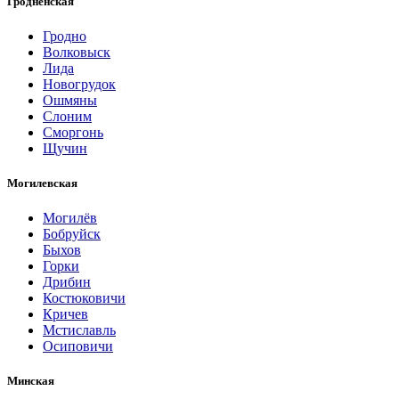
Гродненская
Гродно
Волковыск
Лида
Новогрудок
Ошмяны
Слоним
Сморгонь
Щучин
Могилевская
Могилёв
Бобруйск
Быхов
Горки
Дрибин
Костюковичи
Кричев
Мстиславль
Осиповичи
Минская