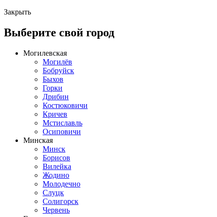
Закрыть
Выберите свой город
Могилевская
Могилёв
Бобруйск
Быхов
Горки
Дрибин
Костюковичи
Кричев
Мстиславль
Осиповичи
Минская
Минск
Борисов
Вилейка
Жодино
Молодечно
Слуцк
Солигорск
Червень