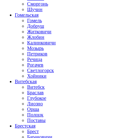
Сморгонь
Щучин
Гомельская
Гомель
Добруш
Житковичи
Жлобин
Калинковичи
Мозырь
Петриков
Речица
Рогачев
Светлогорск
Хойники
Витебская
Витебск
Браслав
Глубокое
Лиозно
Орша
Полоцк
Поставы
Брестская
Брест
Барановичи