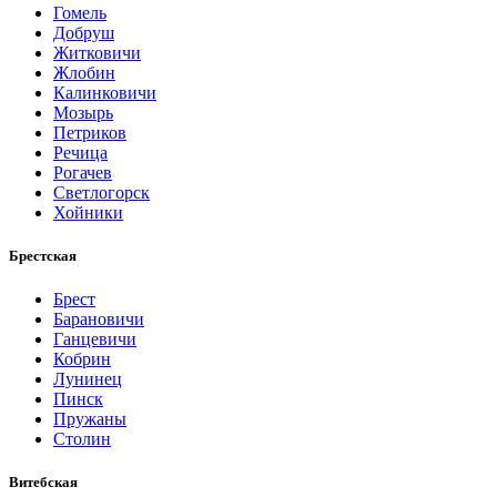
Гомель
Добруш
Житковичи
Жлобин
Калинковичи
Мозырь
Петриков
Речица
Рогачев
Светлогорск
Хойники
Брестская
Брест
Барановичи
Ганцевичи
Кобрин
Лунинец
Пинск
Пружаны
Столин
Витебская