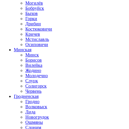
Могилёв
Бобруйск
Быхов
Горки
Дрибин
Костюковичи
Кричев
Мстиславль
Осиповичи
Минская
Минск
Борисов
Вилейка
Жодино
Молодечно
Слуцк
Солигорск
Червень
Гродненская
Гродно
Волковыск
Лида
Новогрудок
Ошмяны
Слоним