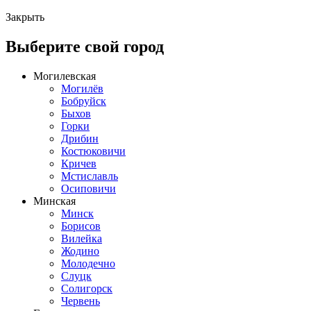
Закрыть
Выберите свой город
Могилевская
Могилёв
Бобруйск
Быхов
Горки
Дрибин
Костюковичи
Кричев
Мстиславль
Осиповичи
Минская
Минск
Борисов
Вилейка
Жодино
Молодечно
Слуцк
Солигорск
Червень