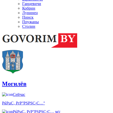
Ганцевичи
Кобрин
Лунинец
Пинск
Пружаны
Столин
Могилёв
Сейчас
РќРµС‚ РґР°РЅРЅС‹С…°
РќРµС‚ РґР°РЅРЅС‹С… м/с