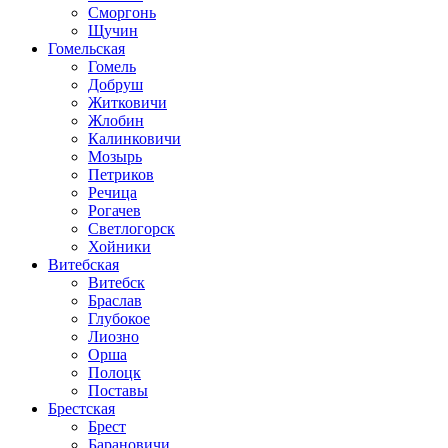
Сморгонь
Щучин
Гомельская
Гомель
Добруш
Житковичи
Жлобин
Калинковичи
Мозырь
Петриков
Речица
Рогачев
Светлогорск
Хойники
Витебская
Витебск
Браслав
Глубокое
Лиозно
Орша
Полоцк
Поставы
Брестская
Брест
Барановичи