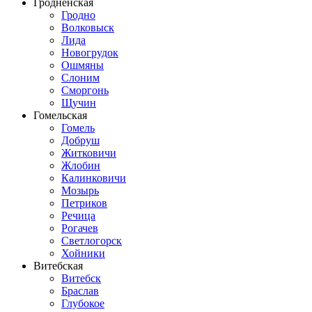
Гродненская
Гродно
Волковыск
Лида
Новогрудок
Ошмяны
Слоним
Сморгонь
Щучин
Гомельская
Гомель
Добруш
Житковичи
Жлобин
Калинковичи
Мозырь
Петриков
Речица
Рогачев
Светлогорск
Хойники
Витебская
Витебск
Браслав
Глубокое