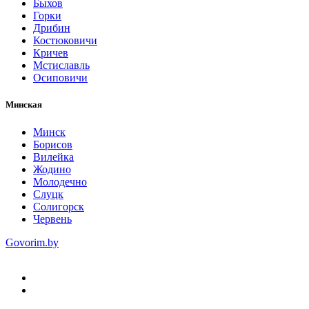
Быхов
Горки
Дрибин
Костюковичи
Кричев
Мстиславль
Осиповичи
Минская
Минск
Борисов
Вилейка
Жодино
Молодечно
Слуцк
Солигорск
Червень
Govorim.by