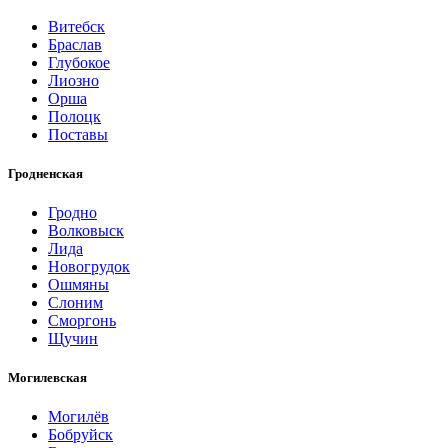
Витебск
Браслав
Глубокое
Лиозно
Орша
Полоцк
Поставы
Гродненская
Гродно
Волковыск
Лида
Новогрудок
Ошмяны
Слоним
Сморгонь
Щучин
Могилевская
Могилёв
Бобруйск