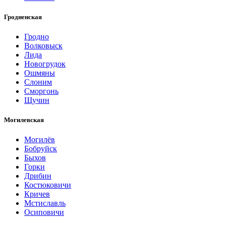
Гродненская
Гродно
Волковыск
Лида
Новогрудок
Ошмяны
Слоним
Сморгонь
Щучин
Могилевская
Могилёв
Бобруйск
Быхов
Горки
Дрибин
Костюковичи
Кричев
Мстиславль
Осиповичи