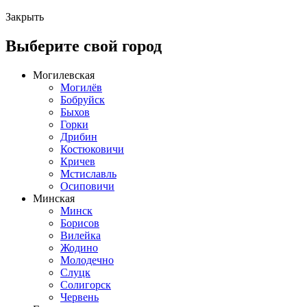
Закрыть
Выберите свой город
Могилевская
Могилёв
Бобруйск
Быхов
Горки
Дрибин
Костюковичи
Кричев
Мстиславль
Осиповичи
Минская
Минск
Борисов
Вилейка
Жодино
Молодечно
Слуцк
Солигорск
Червень