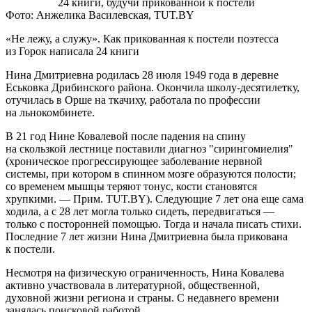
Фото: Анжелика Василевская, TUT.BY
«Не лежу, а служу». Как прикованная к постели поэтесса
из Горок написала 24 книги
Нина Дмитриевна родилась 28 июля 1949 года в деревне
Еськовка Дрибинского района. Окончила школу-десятилетку,
отучилась в Орше на ткачиху, работала по профессии
на льнокомбинете.
В 21 год Нине Ковалевой после падения на спину
на скользкой лестнице поставили диагноз "сирингомиелия"
(хроническое прогрессирующее заболевание нервной
системы, при котором в спинном мозге образуются полости;
со временем мышцы теряют тонус, кости становятся
хрупкими. — Прим. TUT.BY). Следующие 7 лет она еще сама
ходила, а с 28 лет могла только сидеть, передвигаться —
только с посторонней помощью. Тогда и начала писать стихи.
Последние 7 лет жизни Нина Дмитриевна была прикована
к постели.
Несмотря на физическую ограниченность, Нина Ковалева
активно участвовала в литературной, общественной,
духовной жизни региона и страны. С недавнего времени
занялась поисковой работой.