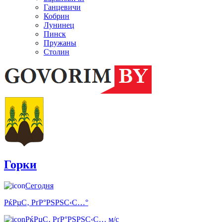
Ганцевичи
Кобрин
Лунинец
Пинск
Пружаны
Столин
Горки
Сегодня
РќРµС‚ РґР°РЅРЅС‹С…°
РќРµС‚ РґР°РЅРЅС‹С… м/с