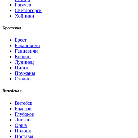
Рогачев
Светлогорск
Хойники
Брестская
Брест
Барановичи
Ганцевичи
Кобрин
Лунинец
Пинск
Пружаны
Столин
Витебская
Витебск
Браслав
Глубокое
Лиозно
Орша
Полоцк
Поставы