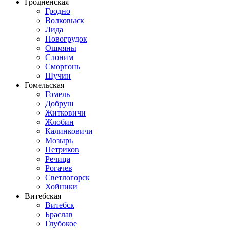
Гродненская
Гродно
Волковыск
Лида
Новогрудок
Ошмяны
Слоним
Сморгонь
Щучин
Гомельская
Гомель
Добруш
Житковичи
Жлобин
Калинковичи
Мозырь
Петриков
Речица
Рогачев
Светлогорск
Хойники
Витебская
Витебск
Браслав
Глубокое