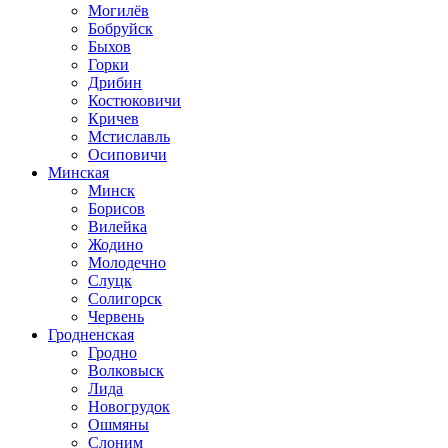
Могилёв
Бобруйск
Быхов
Горки
Дрибин
Костюковичи
Кричев
Мстиславль
Осиповичи
Минская
Минск
Борисов
Вилейка
Жодино
Молодечно
Слуцк
Солигорск
Червень
Гродненская
Гродно
Волковыск
Лида
Новогрудок
Ошмяны
Слоним