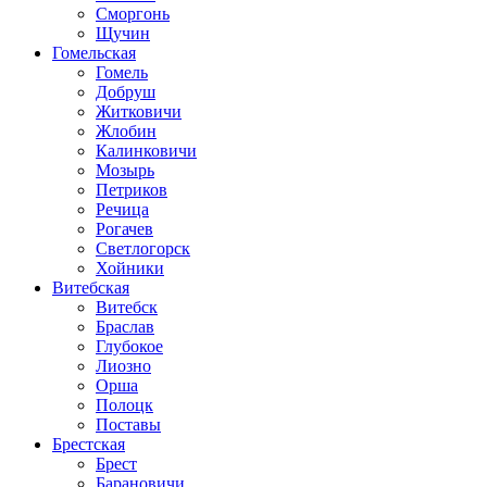
Сморгонь
Щучин
Гомельская
Гомель
Добруш
Житковичи
Жлобин
Калинковичи
Мозырь
Петриков
Речица
Рогачев
Светлогорск
Хойники
Витебская
Витебск
Браслав
Глубокое
Лиозно
Орша
Полоцк
Поставы
Брестская
Брест
Барановичи