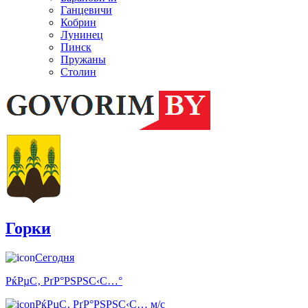
Ганцевичи
Кобрин
Лунинец
Пинск
Пружаны
Столин
Горки
Сегодня
РќРµС‚ РґР°РЅРЅС‹С…°
РќРµС‚ РґР°РЅРЅС‹С… м/с