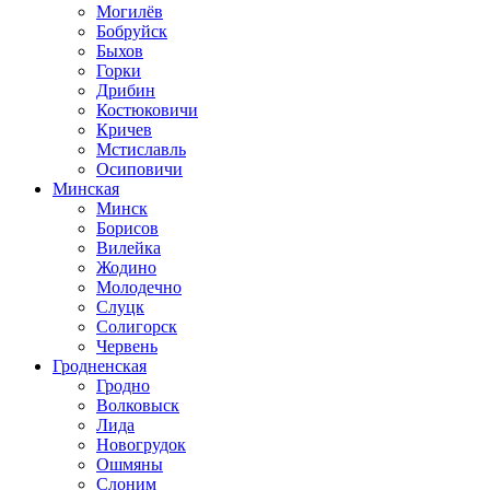
Могилёв
Бобруйск
Быхов
Горки
Дрибин
Костюковичи
Кричев
Мстиславль
Осиповичи
Минская
Минск
Борисов
Вилейка
Жодино
Молодечно
Слуцк
Солигорск
Червень
Гродненская
Гродно
Волковыск
Лида
Новогрудок
Ошмяны
Слоним