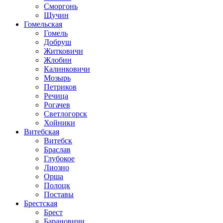
Сморгонь
Щучин
Гомельская
Гомель
Добруш
Житковичи
Жлобин
Калинковичи
Мозырь
Петриков
Речица
Рогачев
Светлогорск
Хойники
Витебская
Витебск
Браслав
Глубокое
Лиозно
Орша
Полоцк
Поставы
Брестская
Брест
Барановичи