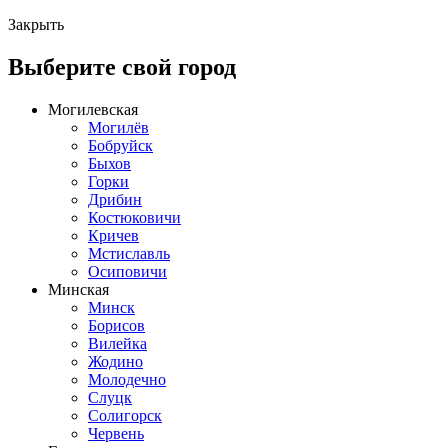
Закрыть
Выберите свой город
Могилевская
Могилёв
Бобруйск
Быхов
Горки
Дрибин
Костюковичи
Кричев
Мстиславль
Осиповичи
Минская
Минск
Борисов
Вилейка
Жодино
Молодечно
Слуцк
Солигорск
Червень