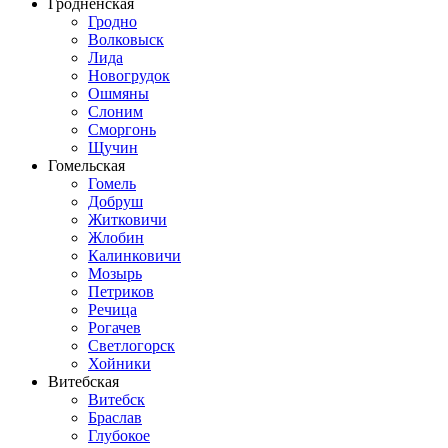
Гродненская
Гродно
Волковыск
Лида
Новогрудок
Ошмяны
Слоним
Сморгонь
Щучин
Гомельская
Гомель
Добруш
Житковичи
Жлобин
Калинковичи
Мозырь
Петриков
Речица
Рогачев
Светлогорск
Хойники
Витебская
Витебск
Браслав
Глубокое