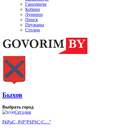
Ганцевичи
Кобрин
Лунинец
Пинск
Пружаны
Столин
Быхов
Выбрать город
Сегодня
РќРµС‚ РґР°РЅРЅС‹С…°