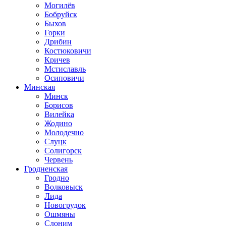
Могилёв
Бобруйск
Быхов
Горки
Дрибин
Костюковичи
Кричев
Мстиславль
Осиповичи
Минская
Минск
Борисов
Вилейка
Жодино
Молодечно
Слуцк
Солигорск
Червень
Гродненская
Гродно
Волковыск
Лида
Новогрудок
Ошмяны
Слоним