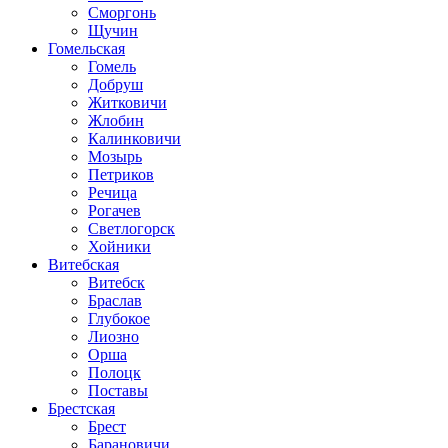
Сморгонь
Щучин
Гомельская
Гомель
Добруш
Житковичи
Жлобин
Калинковичи
Мозырь
Петриков
Речица
Рогачев
Светлогорск
Хойники
Витебская
Витебск
Браслав
Глубокое
Лиозно
Орша
Полоцк
Поставы
Брестская
Брест
Барановичи