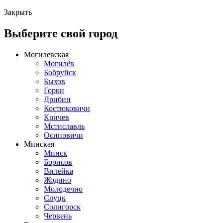
Закрыть
Выберите свой город
Могилевская
Могилёв
Бобруйск
Быхов
Горки
Дрибин
Костюковичи
Кричев
Мстиславль
Осиповичи
Минская
Минск
Борисов
Вилейка
Жодино
Молодечно
Слуцк
Солигорск
Червень