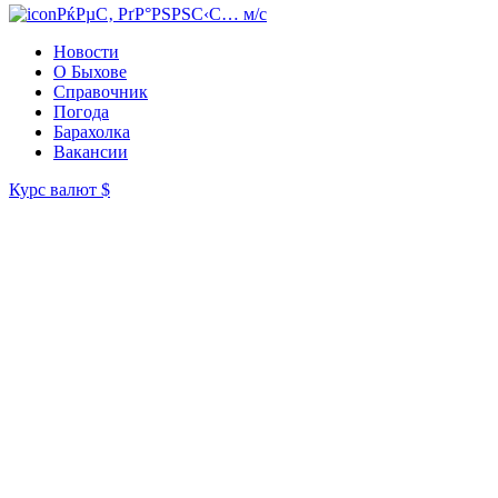
РќРµС‚ РґР°РЅРЅС‹С… м/с
Новости
О Быхове
Справочник
Погода
Барахолка
Вакансии
Курс валют
$