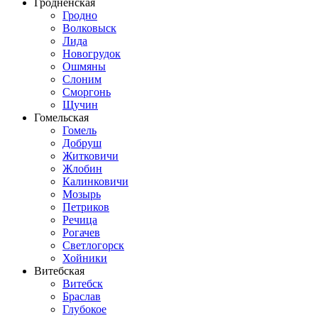
Гродненская
Гродно
Волковыск
Лида
Новогрудок
Ошмяны
Слоним
Сморгонь
Щучин
Гомельская
Гомель
Добруш
Житковичи
Жлобин
Калинковичи
Мозырь
Петриков
Речица
Рогачев
Светлогорск
Хойники
Витебская
Витебск
Браслав
Глубокое