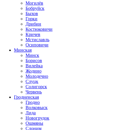
Могилёв
Бобруйск
Быхов
Горки
Дрибин
Костюковичи
Кричев
Мстиславль
Осиповичи
Минская
Минск
Борисов
Вилейка
Жодино
Молодечно
Слуцк
Солигорск
Червень
Гродненская
Гродно
Волковыск
Лида
Новогрудок
Ошмяны
Слоним