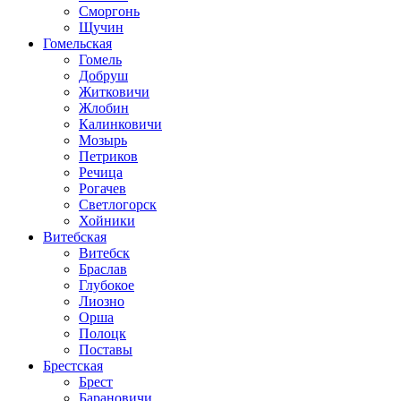
Сморгонь
Щучин
Гомельская
Гомель
Добруш
Житковичи
Жлобин
Калинковичи
Мозырь
Петриков
Речица
Рогачев
Светлогорск
Хойники
Витебская
Витебск
Браслав
Глубокое
Лиозно
Орша
Полоцк
Поставы
Брестская
Брест
Барановичи