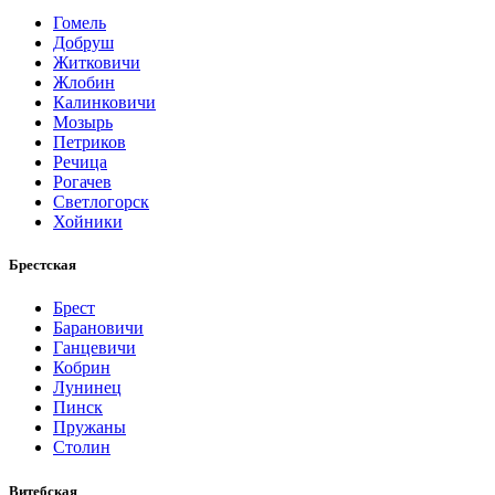
Гомель
Добруш
Житковичи
Жлобин
Калинковичи
Мозырь
Петриков
Речица
Рогачев
Светлогорск
Хойники
Брестская
Брест
Барановичи
Ганцевичи
Кобрин
Лунинец
Пинск
Пружаны
Столин
Витебская