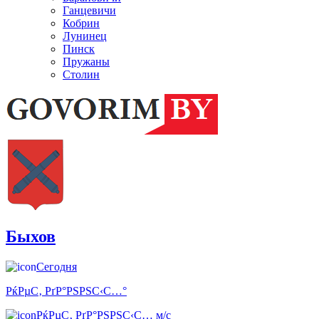
Ганцевичи
Кобрин
Лунинец
Пинск
Пружаны
Столин
Быхов
Сегодня
РќРµС‚ РґР°РЅРЅС‹С…°
РќРµС‚ РґР°РЅРЅС‹С… м/с