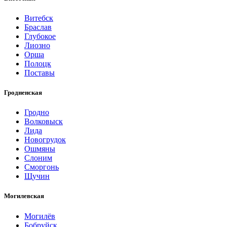
Витебск
Браслав
Глубокое
Лиозно
Орша
Полоцк
Поставы
Гродненская
Гродно
Волковыск
Лида
Новогрудок
Ошмяны
Слоним
Сморгонь
Щучин
Могилевская
Могилёв
Бобруйск