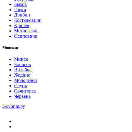
Быхов
Горки
Дрибин
Костюковичи
Кричев
Мстиславль
Осиповичи
Минская
Минск
Борисов
Вилейка
Жодино
Молодечно
Слуцк
Солигорск
Червень
Govorim.by