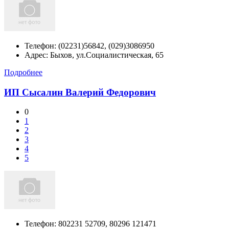
Телефон:
(02231)56842, (029)3086950
Адрес:
Быхов,
ул.Социалистическая, 65
Подробнее
ИП Сысалин Валерий Федорович
0
1
2
3
4
5
Телефон:
802231 52709, 80296 121471