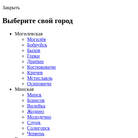
Закрыть
Выберите свой город
Могилевская
Могилёв
Бобруйск
Быхов
Горки
Дрибин
Костюковичи
Кричев
Мстиславль
Осиповичи
Минская
Минск
Борисов
Вилейка
Жодино
Молодечно
Слуцк
Солигорск
Червень