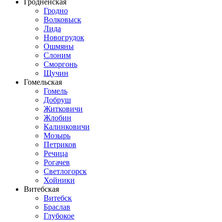
Гродненская
Гродно
Волковыск
Лида
Новогрудок
Ошмяны
Слоним
Сморгонь
Щучин
Гомельская
Гомель
Добруш
Житковичи
Жлобин
Калинковичи
Мозырь
Петриков
Речица
Рогачев
Светлогорск
Хойники
Витебская
Витебск
Браслав
Глубокое