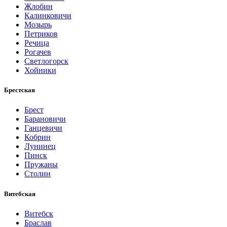
Жлобин
Калинковичи
Мозырь
Петриков
Речица
Рогачев
Светлогорск
Хойники
Брестская
Брест
Барановичи
Ганцевичи
Кобрин
Лунинец
Пинск
Пружаны
Столин
Витебская
Витебск
Браслав