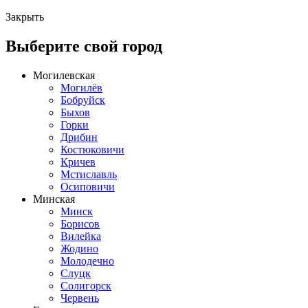
Закрыть
Выберите свой город
Могилевская
Могилёв
Бобруйск
Быхов
Горки
Дрибин
Костюковичи
Кричев
Мстиславль
Осиповичи
Минская
Минск
Борисов
Вилейка
Жодино
Молодечно
Слуцк
Солигорск
Червень