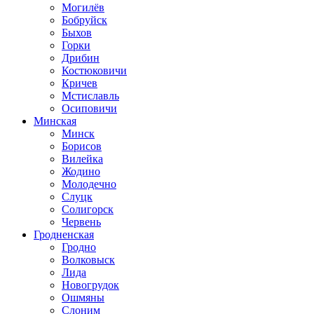
Могилёв
Бобруйск
Быхов
Горки
Дрибин
Костюковичи
Кричев
Мстиславль
Осиповичи
Минская
Минск
Борисов
Вилейка
Жодино
Молодечно
Слуцк
Солигорск
Червень
Гродненская
Гродно
Волковыск
Лида
Новогрудок
Ошмяны
Слоним