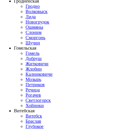
Гродненская
Гродно
Волковыск
Лида
Новогрудок
Ошмяны
Слоним
Сморгонь
Щучин
Гомельская
Гомель
Добруш
Житковичи
Жлобин
Калинковичи
Мозырь
Петриков
Речица
Рогачев
Светлогорск
Хойники
Витебская
Витебск
Браслав
Глубокое