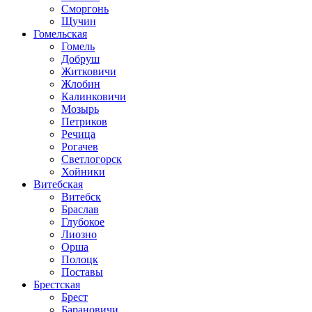
Сморгонь
Щучин
Гомельская
Гомель
Добруш
Житковичи
Жлобин
Калинковичи
Мозырь
Петриков
Речица
Рогачев
Светлогорск
Хойники
Витебская
Витебск
Браслав
Глубокое
Лиозно
Орша
Полоцк
Поставы
Брестская
Брест
Барановичи