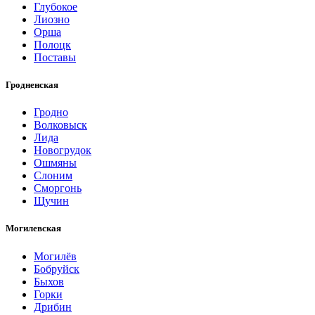
Глубокое
Лиозно
Орша
Полоцк
Поставы
Гродненская
Гродно
Волковыск
Лида
Новогрудок
Ошмяны
Слоним
Сморгонь
Щучин
Могилевская
Могилёв
Бобруйск
Быхов
Горки
Дрибин