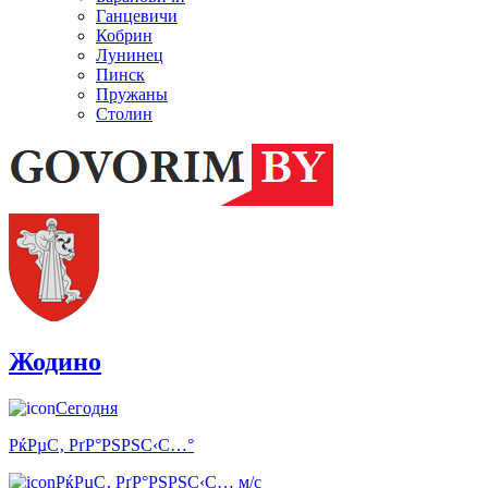
Ганцевичи
Кобрин
Лунинец
Пинск
Пружаны
Столин
Жодино
Сегодня
РќРµС‚ РґР°РЅРЅС‹С…°
РќРµС‚ РґР°РЅРЅС‹С… м/с