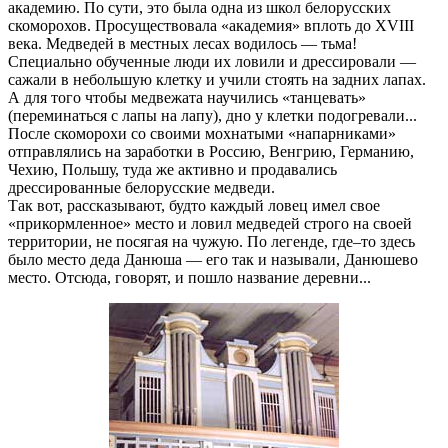
академию. По сути, это была одна из школ белорусских
скоморохов. Просуществовала «академия» вплоть до XVIII
века. Медведей в местных лесах водилось — тьма!
Специально обученные люди их ловили и дрессировали —
сажали в небольшую клетку и учили стоять на задних лапах.
А для того чтобы медвежата научились «танцевать»
(переминаться с лапы на лапу), дно у клетки подогревали...
После скоморохи со своими мохнатыми «напарниками»
отправлялись на заработки в Россию, Венгрию, Германию,
Чехию, Польшу, туда же активно и продавались
дрессированные белорусские медведи.
Так вот, рассказывают, будто каждый ловец имел свое
«прикормленное» место и ловил медведей строго на своей
территории, не посягая на чужую. По легенде, где–то здесь
было место деда Данюша — его так и называли, Данюшево
место. Отсюда, говорят, и пошло название деревни...