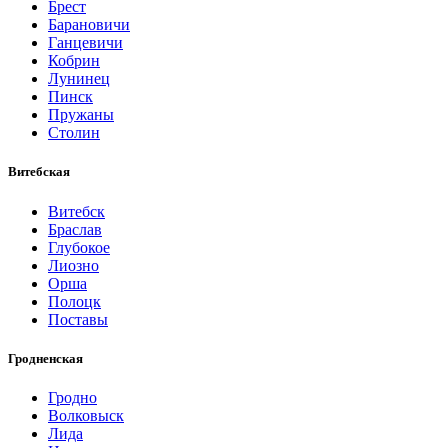
Брест
Барановичи
Ганцевичи
Кобрин
Лунинец
Пинск
Пружаны
Столин
Витебская
Витебск
Браслав
Глубокое
Лиозно
Орша
Полоцк
Поставы
Гродненская
Гродно
Волковыск
Лида