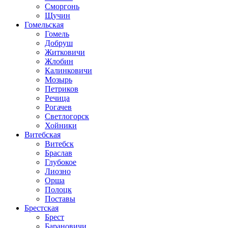
Сморгонь
Щучин
Гомельская
Гомель
Добруш
Житковичи
Жлобин
Калинковичи
Мозырь
Петриков
Речица
Рогачев
Светлогорск
Хойники
Витебская
Витебск
Браслав
Глубокое
Лиозно
Орша
Полоцк
Поставы
Брестская
Брест
Барановичи