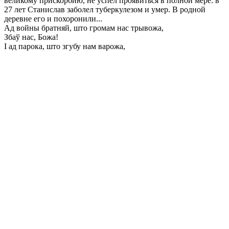
великому прискорбию, не успел проявиться в полной мере: в
27 лет Станислав заболел туберкулезом и умер. В родной
деревне его и похоронили...
Ад войны братняй, што громам нас трывожа,
Збаў нас, Божа!
I ад парока, што згубу нам варожа,