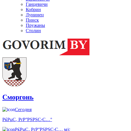
Ганцевичи
Кобрин
Лунинец
Пинск
Пружаны
Столин
Сморгонь
Сегодня
РќРµС‚ РґР°РЅРЅС‹С…°
РќРµС‚ РґР°РЅРЅС‹С… м/с