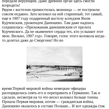
передали верующим. Даже древний орган здесь смогли
возродить!
Рядом с костелом примостилась звонница — ее построили
совсем недавно. Зато колокол на ней старинный, тот самый,
еще в 1907 году подаренный костелу ксендзом Яном
Курчевским, уроженцем Данюшево. Там даже надпись
сохранилась: «Прихожанам данюшевским от прелата
Курчевского. Да не окаменеют сердца тех, кто услышит этот
звон. Вильно, 1907 год». Говорят, голос этого колокола когда–
то долетал даже до Сморгони! Но во
время Первой мировой войны немецкие офицеры
распорядились снять его и переправить в Германию. Так и
сделали, несмотря на то что весил колокол больше тонны.
Прошла Первая мировая, потом — гражданская война,
Данюшево оказалось в составе Польши... И вот однажды (так