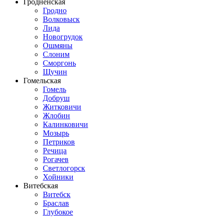
Гродненская
Гродно
Волковыск
Лида
Новогрудок
Ошмяны
Слоним
Сморгонь
Щучин
Гомельская
Гомель
Добруш
Житковичи
Жлобин
Калинковичи
Мозырь
Петриков
Речица
Рогачев
Светлогорск
Хойники
Витебская
Витебск
Браслав
Глубокое