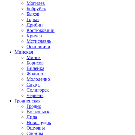
Могилёв
Бобруйск
Быхов
Горки
Дрибин
Костюковичи
Кричев
Мстиславль
Осиповичи
Минская
Минск
Борисов
Вилейка
Жодино
Молодечно
Слуцк
Солигорск
Червень
Гродненская
Гродно
Волковыск
Лида
Новогрудок
Ошмяны
Слоним