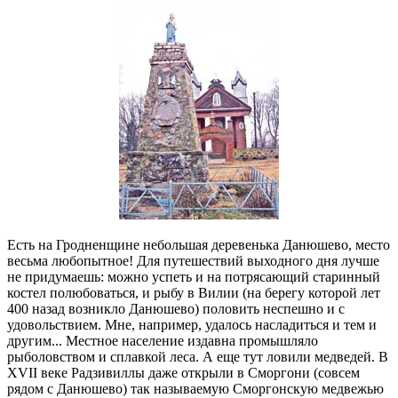
Есть на Гродненщине небольшая деревенька Данюшево, место
весьма любопытное! Для путешествий выходного дня лучше
не придумаешь: можно успеть и на потрясающий старинный
костел полюбоваться, и рыбу в Вилии (на берегу которой лет
400 назад возникло Данюшево) половить неспешно и с
удовольствием. Мне, например, удалось насладиться и тем и
другим... Местное население издавна промышляло
рыболовством и сплавкой леса. А еще тут ловили медведей. В
XVII веке Радзивиллы даже открыли в Сморгони (совсем
рядом с Данюшево) так называемую Сморгонскую медвежью