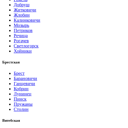
Добруш
Житковичи
Жлобин
Калинковичи
Мозырь
Петриков
Речица
Рогачев
Светлогорск
Хойники
Брестская
Брест
Барановичи
Ганцевичи
Кобрин
Лунинец
Пинск
Пружаны
Столин
Витебская