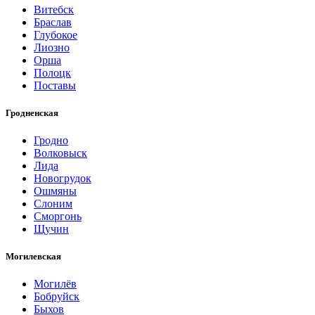
Витебск
Браслав
Глубокое
Лиозно
Орша
Полоцк
Поставы
Гродненская
Гродно
Волковыск
Лида
Новогрудок
Ошмяны
Слоним
Сморгонь
Щучин
Могилевская
Могилёв
Бобруйск
Быхов