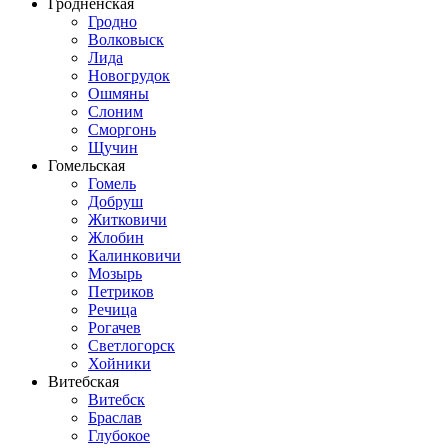
Гродненская
Гродно
Волковыск
Лида
Новогрудок
Ошмяны
Слоним
Сморгонь
Щучин
Гомельская
Гомель
Добруш
Житковичи
Жлобин
Калинковичи
Мозырь
Петриков
Речица
Рогачев
Светлогорск
Хойники
Витебская
Витебск
Браслав
Глубокое