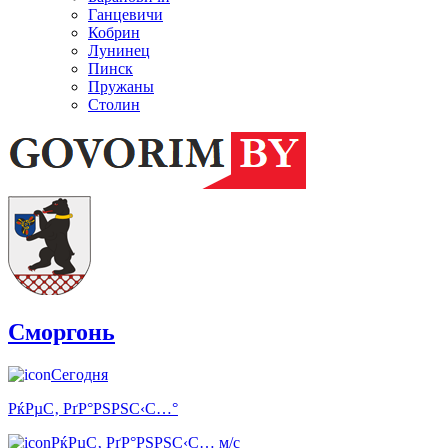
Ганцевичи
Кобрин
Лунинец
Пинск
Пружаны
Столин
Сморгонь
Сегодня
РќРµС‚ РґР°РЅРЅС‹С…°
РќРµС‚ РґР°РЅРЅС‹С… м/с