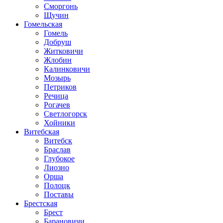
Сморгонь
Щучин
Гомельская
Гомель
Добруш
Житковичи
Жлобин
Калинковичи
Мозырь
Петриков
Речица
Рогачев
Светлогорск
Хойники
Витебская
Витебск
Браслав
Глубокое
Лиозно
Орша
Полоцк
Поставы
Брестская
Брест
Барановичи