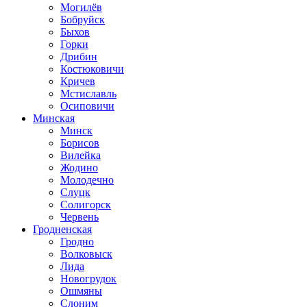
Могилёв
Бобруйск
Быхов
Горки
Дрибин
Костюковичи
Кричев
Мстиславль
Осиповичи
Минская
Минск
Борисов
Вилейка
Жодино
Молодечно
Слуцк
Солигорск
Червень
Гродненская
Гродно
Волковыск
Лида
Новогрудок
Ошмяны
Слоним