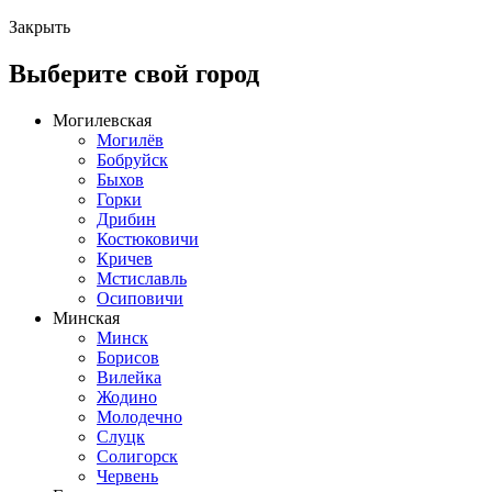
Закрыть
Выберите свой город
Могилевская
Могилёв
Бобруйск
Быхов
Горки
Дрибин
Костюковичи
Кричев
Мстиславль
Осиповичи
Минская
Минск
Борисов
Вилейка
Жодино
Молодечно
Слуцк
Солигорск
Червень