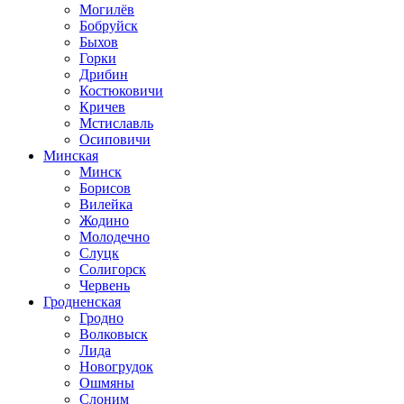
Могилёв
Бобруйск
Быхов
Горки
Дрибин
Костюковичи
Кричев
Мстиславль
Осиповичи
Минская
Минск
Борисов
Вилейка
Жодино
Молодечно
Слуцк
Солигорск
Червень
Гродненская
Гродно
Волковыск
Лида
Новогрудок
Ошмяны
Слоним