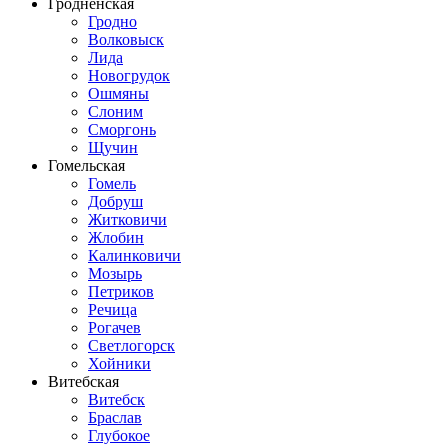
Гродненская
Гродно
Волковыск
Лида
Новогрудок
Ошмяны
Слоним
Сморгонь
Щучин
Гомельская
Гомель
Добруш
Житковичи
Жлобин
Калинковичи
Мозырь
Петриков
Речица
Рогачев
Светлогорск
Хойники
Витебская
Витебск
Браслав
Глубокое