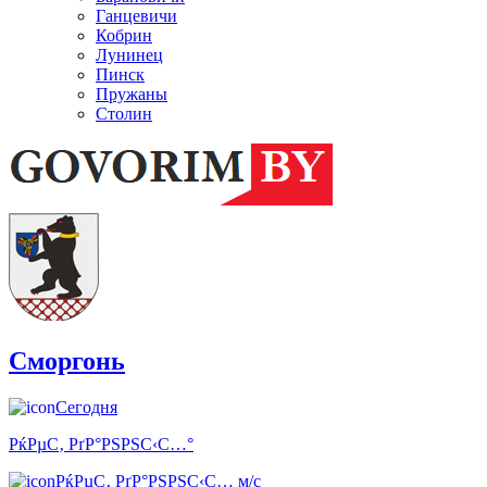
Ганцевичи
Кобрин
Лунинец
Пинск
Пружаны
Столин
Сморгонь
Сегодня
РќРµС‚ РґР°РЅРЅС‹С…°
РќРµС‚ РґР°РЅРЅС‹С… м/с