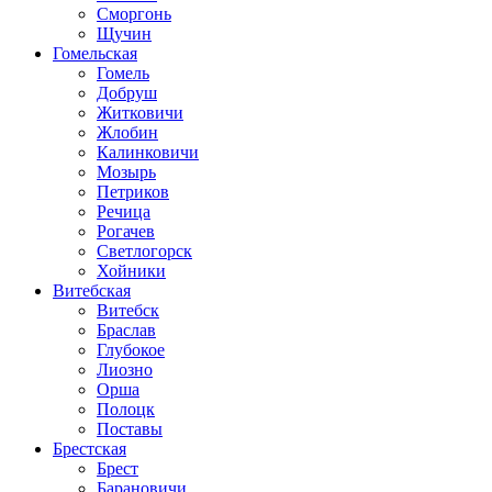
Сморгонь
Щучин
Гомельская
Гомель
Добруш
Житковичи
Жлобин
Калинковичи
Мозырь
Петриков
Речица
Рогачев
Светлогорск
Хойники
Витебская
Витебск
Браслав
Глубокое
Лиозно
Орша
Полоцк
Поставы
Брестская
Брест
Барановичи