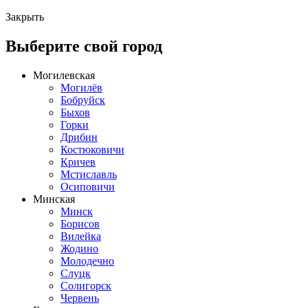
Закрыть
Выберите свой город
Могилевская
Могилёв
Бобруйск
Быхов
Горки
Дрибин
Костюковичи
Кричев
Мстиславль
Осиповичи
Минская
Минск
Борисов
Вилейка
Жодино
Молодечно
Слуцк
Солигорск
Червень