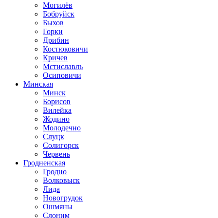
Могилёв
Бобруйск
Быхов
Горки
Дрибин
Костюковичи
Кричев
Мстиславль
Осиповичи
Минская
Минск
Борисов
Вилейка
Жодино
Молодечно
Слуцк
Солигорск
Червень
Гродненская
Гродно
Волковыск
Лида
Новогрудок
Ошмяны
Слоним