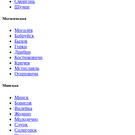
Сморгонь
Щучин
Могилевская
Могилёв
Бобруйск
Быхов
Горки
Дрибин
Костюковичи
Кричев
Мстиславль
Осиповичи
Минская
Минск
Борисов
Вилейка
Жодино
Молодечно
Слуцк
Солигорск