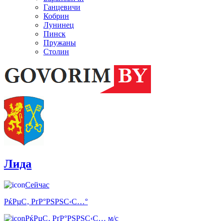
Ганцевичи
Кобрин
Лунинец
Пинск
Пружаны
Столин
Лида
Сейчас
РќРµС‚ РґР°РЅРЅС‹С…°
РќРµС‚ РґР°РЅРЅС‹С… м/с