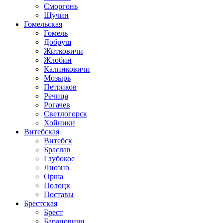
Сморгонь
Щучин
Гомельская
Гомель
Добруш
Житковичи
Жлобин
Калинковичи
Мозырь
Петриков
Речица
Рогачев
Светлогорск
Хойники
Витебская
Витебск
Браслав
Глубокое
Лиозно
Орша
Полоцк
Поставы
Брестская
Брест
Барановичи