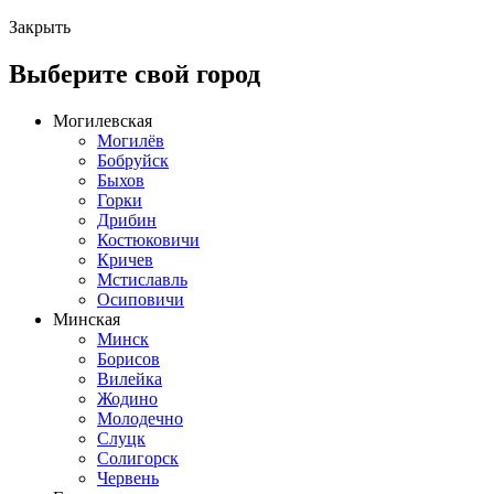
Закрыть
Выберите свой город
Могилевская
Могилёв
Бобруйск
Быхов
Горки
Дрибин
Костюковичи
Кричев
Мстиславль
Осиповичи
Минская
Минск
Борисов
Вилейка
Жодино
Молодечно
Слуцк
Солигорск
Червень