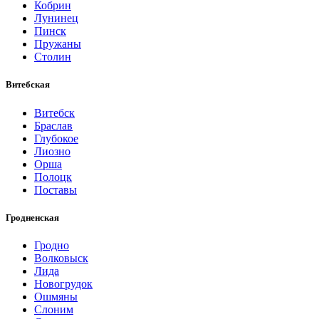
Кобрин
Лунинец
Пинск
Пружаны
Столин
Витебская
Витебск
Браслав
Глубокое
Лиозно
Орша
Полоцк
Поставы
Гродненская
Гродно
Волковыск
Лида
Новогрудок
Ошмяны
Слоним