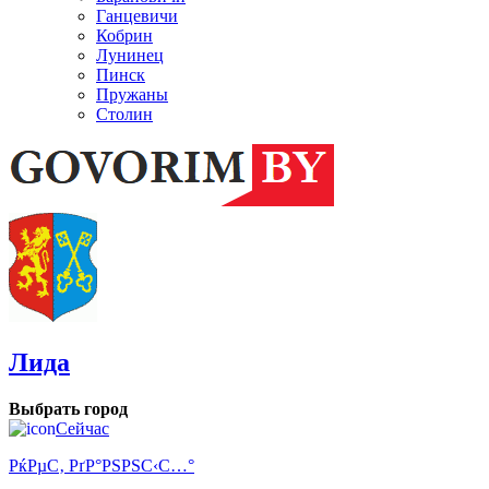
Ганцевичи
Кобрин
Лунинец
Пинск
Пружаны
Столин
Лида
Выбрать город
Сейчас
РќРµС‚ РґР°РЅРЅС‹С…°