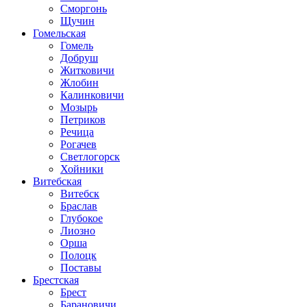
Сморгонь
Щучин
Гомельская
Гомель
Добруш
Житковичи
Жлобин
Калинковичи
Мозырь
Петриков
Речица
Рогачев
Светлогорск
Хойники
Витебская
Витебск
Браслав
Глубокое
Лиозно
Орша
Полоцк
Поставы
Брестская
Брест
Барановичи