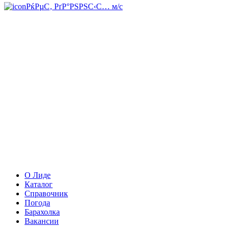
РќРµС‚ РґР°РЅРЅС‹С… м/с
О Лиде
Каталог
Справочник
Погода
Барахолка
Вакансии