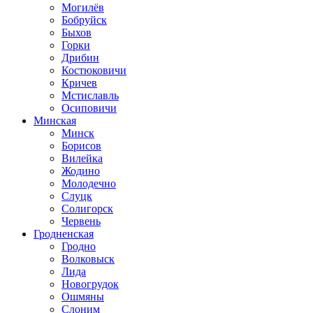
Могилёв
Бобруйск
Быхов
Горки
Дрибин
Костюковичи
Кричев
Мстиславль
Осиповичи
Минская
Минск
Борисов
Вилейка
Жодино
Молодечно
Слуцк
Солигорск
Червень
Гродненская
Гродно
Волковыск
Лида
Новогрудок
Ошмяны
Слоним