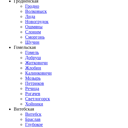
Гродненская
Гродно
Волковыск
Лида
Новогрудок
Ошмяны
Слоним
Сморгонь
Щучин
Гомельская
Гомель
Добруш
Житковичи
Жлобин
Калинковичи
Мозырь
Петриков
Речица
Рогачев
Светлогорск
Хойники
Витебская
Витебск
Браслав
Глубокое