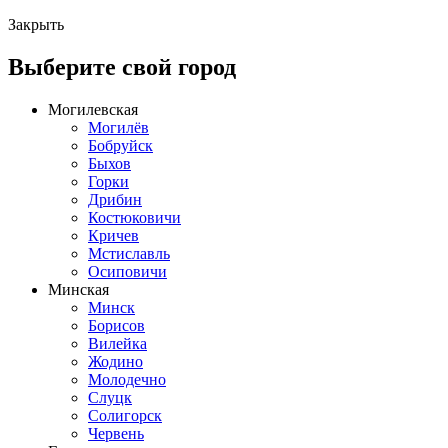
Закрыть
Выберите свой город
Могилевская
Могилёв
Бобруйск
Быхов
Горки
Дрибин
Костюковичи
Кричев
Мстиславль
Осиповичи
Минская
Минск
Борисов
Вилейка
Жодино
Молодечно
Слуцк
Солигорск
Червень