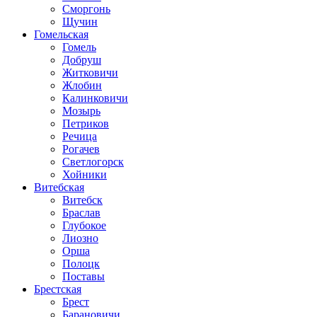
Сморгонь
Щучин
Гомельская
Гомель
Добруш
Житковичи
Жлобин
Калинковичи
Мозырь
Петриков
Речица
Рогачев
Светлогорск
Хойники
Витебская
Витебск
Браслав
Глубокое
Лиозно
Орша
Полоцк
Поставы
Брестская
Брест
Барановичи