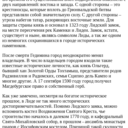
двух направлений: востока и запада. С одной стороны – это
крестоносцы, которые вплоть до Грюнвальдской битвы
представляли собой значительную силу. С другой стороны –
угроза набегов татар, разоряющих восточные земли. Для
защиты страны князь и основал в 1323 году Лидский замок,
на месте пересечения рек Каменки и Лидеи. Замок, кстати,
существует и ныне, являясь символом Лиды, а так же одним
из немногих сохранившихся в городе исторических
памятников.
После смерти Гедимина город неоднократно менял
владельцев. В число владельцев городом входили такие
известные исторические личности, как князь Ольгерд,
бывший хан Золотой Орды Тохтамыш, представители родов
Радзивиллов и Радимских, семья Сципио дель Кампо и
многие другие. А 17 сентября 1590 году город получил
Магдебургское право и собственный герб.
Как уже замечено, несмотря на богатое историческое
прошлое, в Лиде не так много исторических
достопримечательностей. Помимо Лидского замка, можно
вспомнить костел Воздвижения Святого Креста, чье
строительство началось в далеком 1770 году, и кафедральный
Свято-Михайловский собор, в прошлом - ансамбль монастыря
пиаров с Иосифовским костелом. Причиной такой скудности