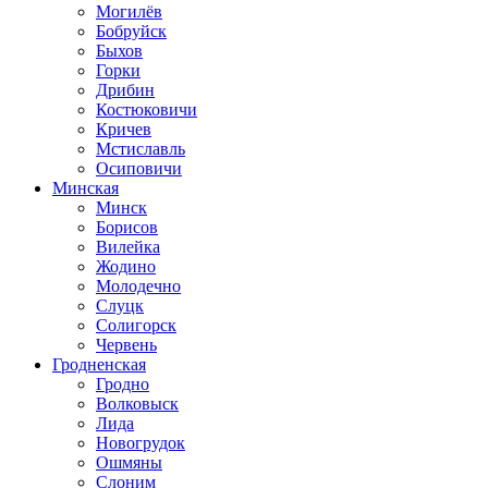
Могилёв
Бобруйск
Быхов
Горки
Дрибин
Костюковичи
Кричев
Мстиславль
Осиповичи
Минская
Минск
Борисов
Вилейка
Жодино
Молодечно
Слуцк
Солигорск
Червень
Гродненская
Гродно
Волковыск
Лида
Новогрудок
Ошмяны
Слоним