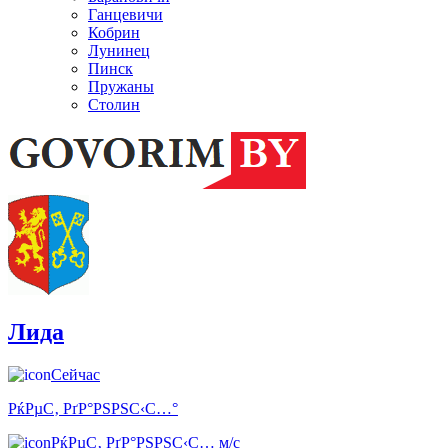
Ганцевичи
Кобрин
Лунинец
Пинск
Пружаны
Столин
Лида
Сейчас
РќРµС‚ РґР°РЅРЅС‹С…°
РќРµС‚ РґР°РЅРЅС‹С… м/с