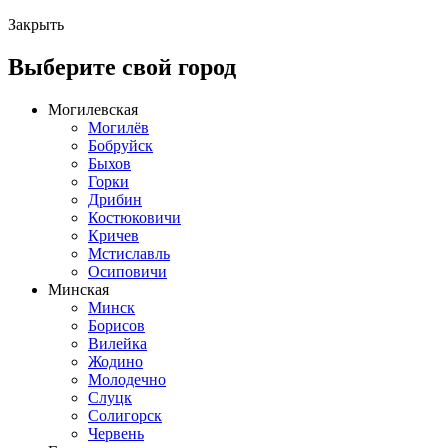
Закрыть
Выберите свой город
Могилевская
Могилёв
Бобруйск
Быхов
Горки
Дрибин
Костюковичи
Кричев
Мстиславль
Осиповичи
Минская
Минск
Борисов
Вилейка
Жодино
Молодечно
Слуцк
Солигорск
Червень