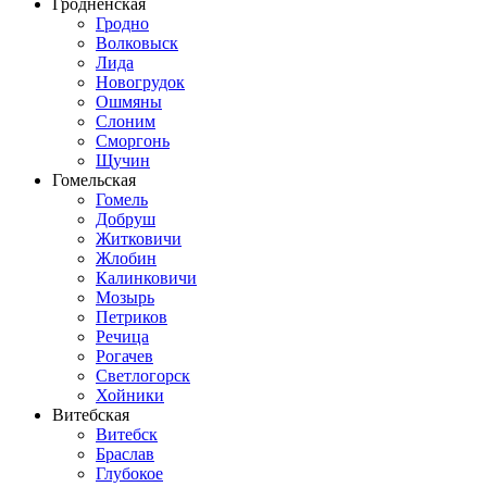
Гродненская
Гродно
Волковыск
Лида
Новогрудок
Ошмяны
Слоним
Сморгонь
Щучин
Гомельская
Гомель
Добруш
Житковичи
Жлобин
Калинковичи
Мозырь
Петриков
Речица
Рогачев
Светлогорск
Хойники
Витебская
Витебск
Браслав
Глубокое