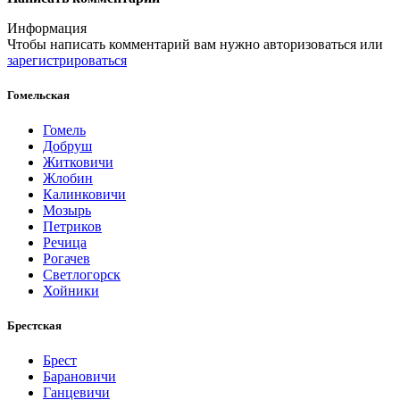
Информация
Чтобы написать комментарий вам нужно
авторизоваться
или
зарегистрироваться
Гомельская
Гомель
Добруш
Житковичи
Жлобин
Калинковичи
Мозырь
Петриков
Речица
Рогачев
Светлогорск
Хойники
Брестская
Брест
Барановичи
Ганцевичи