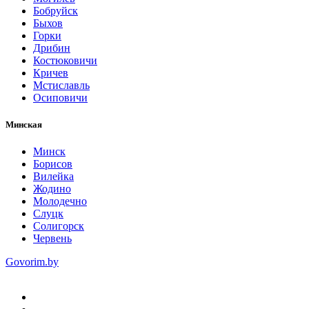
Бобруйск
Быхов
Горки
Дрибин
Костюковичи
Кричев
Мстиславль
Осиповичи
Минская
Минск
Борисов
Вилейка
Жодино
Молодечно
Слуцк
Солигорск
Червень
Govorim.by