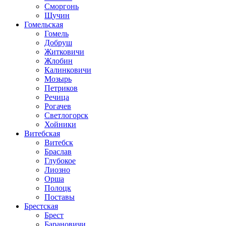
Сморгонь
Щучин
Гомельская
Гомель
Добруш
Житковичи
Жлобин
Калинковичи
Мозырь
Петриков
Речица
Рогачев
Светлогорск
Хойники
Витебская
Витебск
Браслав
Глубокое
Лиозно
Орша
Полоцк
Поставы
Брестская
Брест
Барановичи