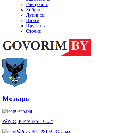
Ганцевичи
Кобрин
Лунинец
Пинск
Пружаны
Столин
Мозырь
Сегодня
РќРµС‚ РґР°РЅРЅС‹С…°
РќРµС‚ РґР°РЅРЅС‹С… м/с