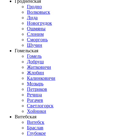
Гродненская
Гродно
Волковыск
Лида
Новогрудок
Ошмяны
Слоним
Сморгонь
Щучин
Гомельская
Гомель
Добруш
Житковичи
Жлобин
Калинковичи
Мозырь
Петриков
Речица
Рогачев
Светлогорск
Хойники
Витебская
Витебск
Браслав
Глубокое