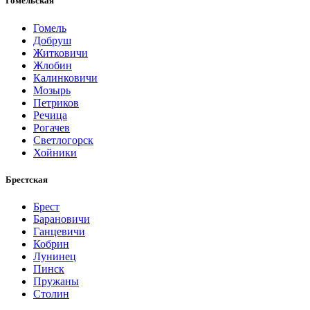
Гомельская
Гомель
Добруш
Житковичи
Жлобин
Калинковичи
Мозырь
Петриков
Речица
Рогачев
Светлогорск
Хойники
Брестская
Брест
Барановичи
Ганцевичи
Кобрин
Лунинец
Пинск
Пружаны
Столин