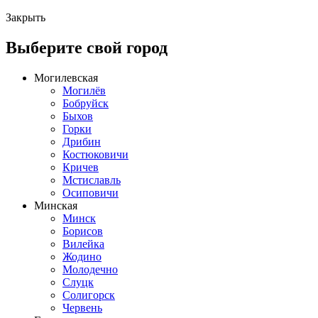
Закрыть
Выберите свой город
Могилевская
Могилёв
Бобруйск
Быхов
Горки
Дрибин
Костюковичи
Кричев
Мстиславль
Осиповичи
Минская
Минск
Борисов
Вилейка
Жодино
Молодечно
Слуцк
Солигорск
Червень