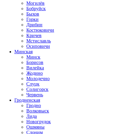
Могилёв
Бобруйск
Быхов
Горки
Дрибин
Костюковичи
Кричев
Мстиславль
Осиповичи
Минская
Минск
Борисов
Вилейка
Жодино
Молодечно
Слуцк
Солигорск
Червень
Гродненская
Гродно
Волковыск
Лида
Новогрудок
Ошмяны
Слоним