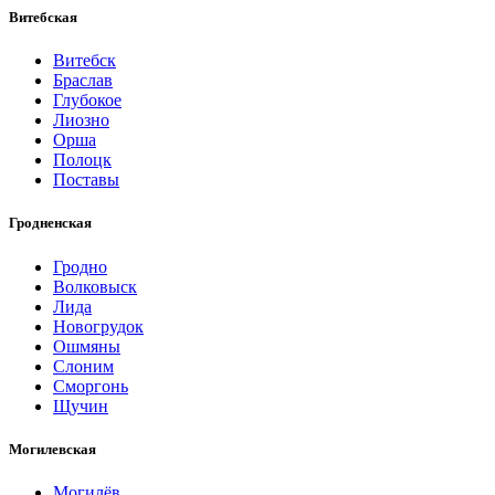
Витебская
Витебск
Браслав
Глубокое
Лиозно
Орша
Полоцк
Поставы
Гродненская
Гродно
Волковыск
Лида
Новогрудок
Ошмяны
Слоним
Сморгонь
Щучин
Могилевская
Могилёв