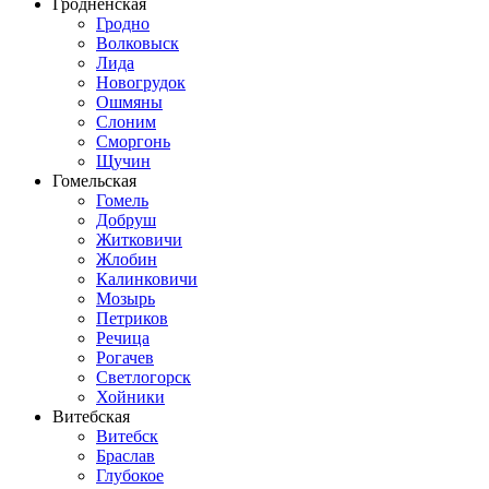
Гродненская
Гродно
Волковыск
Лида
Новогрудок
Ошмяны
Слоним
Сморгонь
Щучин
Гомельская
Гомель
Добруш
Житковичи
Жлобин
Калинковичи
Мозырь
Петриков
Речица
Рогачев
Светлогорск
Хойники
Витебская
Витебск
Браслав
Глубокое