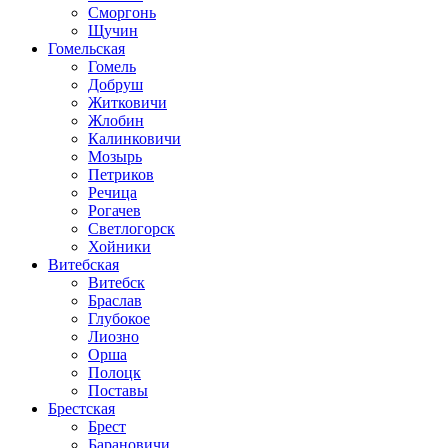
Сморгонь
Щучин
Гомельская
Гомель
Добруш
Житковичи
Жлобин
Калинковичи
Мозырь
Петриков
Речица
Рогачев
Светлогорск
Хойники
Витебская
Витебск
Браслав
Глубокое
Лиозно
Орша
Полоцк
Поставы
Брестская
Брест
Барановичи