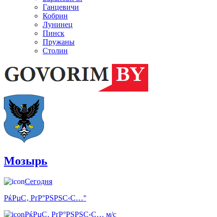
Ганцевичи
Кобрин
Лунинец
Пинск
Пружаны
Столин
Мозырь
Сегодня
РќРµС‚ РґР°РЅРЅС‹С…°
РќРµС‚ РґР°РЅРЅС‹С… м/с