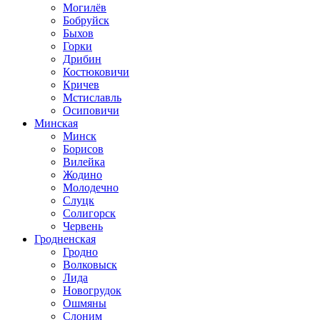
Могилёв
Бобруйск
Быхов
Горки
Дрибин
Костюковичи
Кричев
Мстиславль
Осиповичи
Минская
Минск
Борисов
Вилейка
Жодино
Молодечно
Слуцк
Солигорск
Червень
Гродненская
Гродно
Волковыск
Лида
Новогрудок
Ошмяны
Слоним