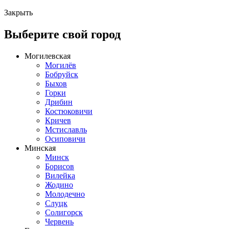
Закрыть
Выберите свой город
Могилевская
Могилёв
Бобруйск
Быхов
Горки
Дрибин
Костюковичи
Кричев
Мстиславль
Осиповичи
Минская
Минск
Борисов
Вилейка
Жодино
Молодечно
Слуцк
Солигорск
Червень