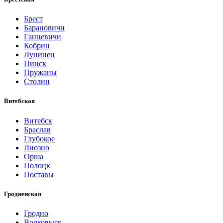
Брест
Барановичи
Ганцевичи
Кобрин
Лунинец
Пинск
Пружаны
Столин
Витебская
Витебск
Браслав
Глубокое
Лиозно
Орша
Полоцк
Поставы
Гродненская
Гродно
Волковыск