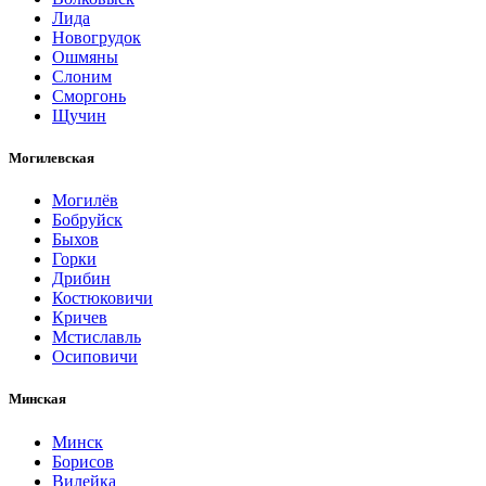
Лида
Новогрудок
Ошмяны
Слоним
Сморгонь
Щучин
Могилевская
Могилёв
Бобруйск
Быхов
Горки
Дрибин
Костюковичи
Кричев
Мстиславль
Осиповичи
Минская
Минск
Борисов
Вилейка