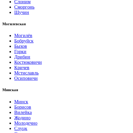
Слоним
Сморгонь
Щучин
Могилевская
Могилёв
Бобруйск
Быхов
Горки
Дрибин
Костюковичи
Кричев
Мстиславль
Осиповичи
Минская
Минск
Борисов
Вилейка
Жодино
Молодечно
Слуцк