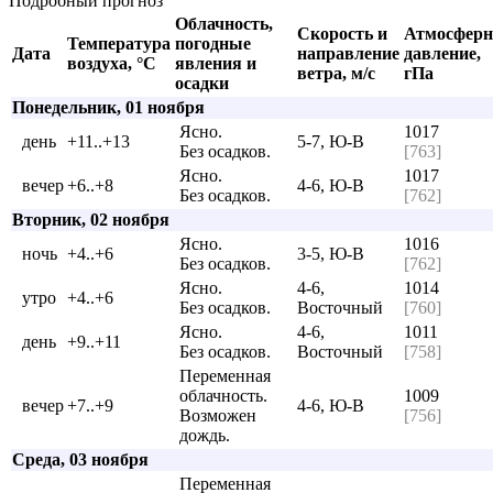
Подробный прогноз
Облачность,
Скорость и
Атмосферн
Температура
погодные
Дата
направление
давление,
воздуха, °C
явления и
ветра, м/с
гПа
осадки
Понедельник, 01 ноября
Ясно.
1017
день
+11..+13
5-7, Ю-В
Без осадков.
[763]
Ясно.
1017
вечер
+6..+8
4-6, Ю-В
Без осадков.
[762]
Вторник, 02 ноября
Ясно.
1016
ночь
+4..+6
3-5, Ю-В
Без осадков.
[762]
Ясно.
4-6,
1014
утро
+4..+6
Без осадков.
Восточный
[760]
Ясно.
4-6,
1011
день
+9..+11
Без осадков.
Восточный
[758]
Переменная
облачность.
1009
вечер
+7..+9
4-6, Ю-В
Возможен
[756]
дождь.
Среда, 03 ноября
Переменная