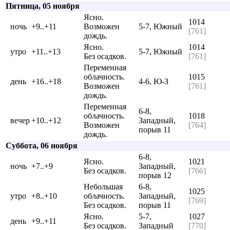
Пятница, 05 ноября
Ясно.
1014
ночь
+9..+11
Возможен
5-7, Южный
[761]
дождь.
Ясно.
1014
утро
+11..+13
5-7, Южный
Без осадков.
[761]
Переменная
облачность.
1015
день
+16..+18
4-6, Ю-З
Возможен
[761]
дождь.
Переменная
6-8,
облачность.
1018
вечер
+10..+12
Западный,
Возможен
[764]
порыв 11
дождь.
Суббота, 06 ноября
6-8,
Ясно.
1021
ночь
+7..+9
Западный,
Без осадков.
[766]
порыв 12
Небольшая
6-8,
1025
утро
+8..+10
облачность.
Западный,
[769]
Без осадков.
порыв 11
Ясно.
5-7,
1027
день
+9..+11
Без осадков.
Западный
[770]