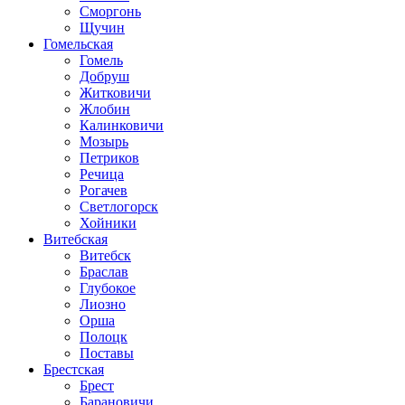
Сморгонь
Щучин
Гомельская
Гомель
Добруш
Житковичи
Жлобин
Калинковичи
Мозырь
Петриков
Речица
Рогачев
Светлогорск
Хойники
Витебская
Витебск
Браслав
Глубокое
Лиозно
Орша
Полоцк
Поставы
Брестская
Брест
Барановичи