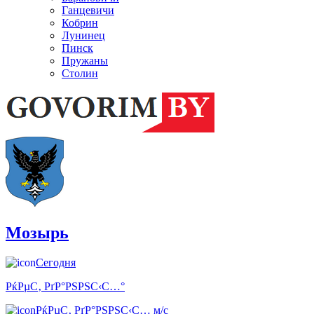
Ганцевичи
Кобрин
Лунинец
Пинск
Пружаны
Столин
Мозырь
Сегодня
РќРµС‚ РґР°РЅРЅС‹С…°
РќРµС‚ РґР°РЅРЅС‹С… м/с