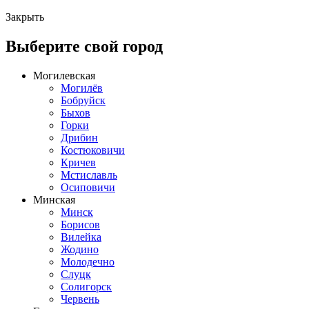
Закрыть
Выберите свой город
Могилевская
Могилёв
Бобруйск
Быхов
Горки
Дрибин
Костюковичи
Кричев
Мстиславль
Осиповичи
Минская
Минск
Борисов
Вилейка
Жодино
Молодечно
Слуцк
Солигорск
Червень