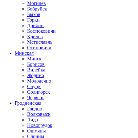
Могилёв
Бобруйск
Быхов
Горки
Дрибин
Костюковичи
Кричев
Мстиславль
Осиповичи
Минская
Минск
Борисов
Вилейка
Жодино
Молодечно
Слуцк
Солигорск
Червень
Гродненская
Гродно
Волковыск
Лида
Новогрудок
Ошмяны
Слоним