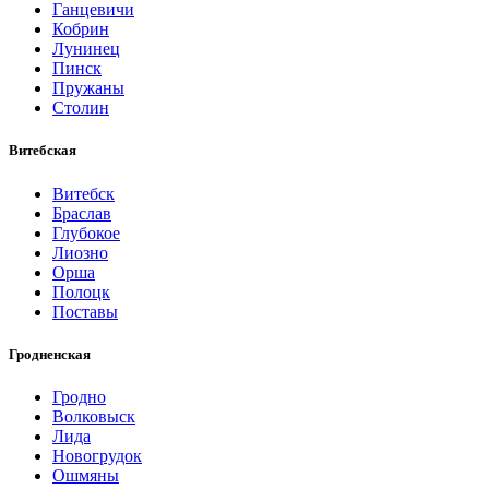
Ганцевичи
Кобрин
Лунинец
Пинск
Пружаны
Столин
Витебская
Витебск
Браслав
Глубокое
Лиозно
Орша
Полоцк
Поставы
Гродненская
Гродно
Волковыск
Лида
Новогрудок
Ошмяны