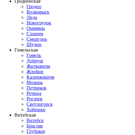
Гродненская
Гродно
Волковыск
Лида
Новогрудок
Ошмяны
Слоним
Сморгонь
Щучин
Гомельская
Гомель
Добруш
Житковичи
Жлобин
Калинковичи
Мозырь
Петриков
Речица
Рогачев
Светлогорск
Хойники
Витебская
Витебск
Браслав
Глубокое