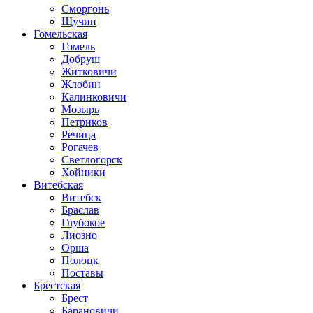
Сморгонь
Щучин
Гомельская
Гомель
Добруш
Житковичи
Жлобин
Калинковичи
Мозырь
Петриков
Речица
Рогачев
Светлогорск
Хойники
Витебская
Витебск
Браслав
Глубокое
Лиозно
Орша
Полоцк
Поставы
Брестская
Брест
Барановичи