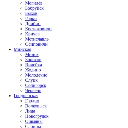
Могилёв
Бобруйск
Быхов
Горки
Дрибин
Костюковичи
Кричев
Мстиславль
Осиповичи
Минская
Минск
Борисов
Вилейка
Жодино
Молодечно
Слуцк
Солигорск
Червень
Гродненская
Гродно
Волковыск
Лида
Новогрудок
Ошмяны
Слоним