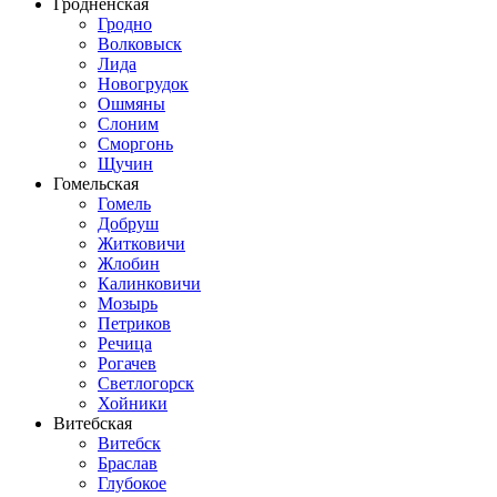
Гродненская
Гродно
Волковыск
Лида
Новогрудок
Ошмяны
Слоним
Сморгонь
Щучин
Гомельская
Гомель
Добруш
Житковичи
Жлобин
Калинковичи
Мозырь
Петриков
Речица
Рогачев
Светлогорск
Хойники
Витебская
Витебск
Браслав
Глубокое