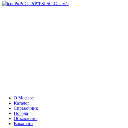
РќРµС‚ РґР°РЅРЅС‹С… м/с
О Мозыре
Каталог
Справочник
Погода
Объявления
Вакансии