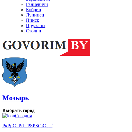
Ганцевичи
Кобрин
Лунинец
Пинск
Пружаны
Столин
Мозырь
Выбрать город
Сегодня
РќРµС‚ РґР°РЅРЅС‹С…°