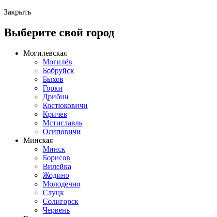
Закрыть
Выберите свой город
Могилевская
Могилёв
Бобруйск
Быхов
Горки
Дрибин
Костюковичи
Кричев
Мстиславль
Осиповичи
Минская
Минск
Борисов
Вилейка
Жодино
Молодечно
Слуцк
Солигорск
Червень