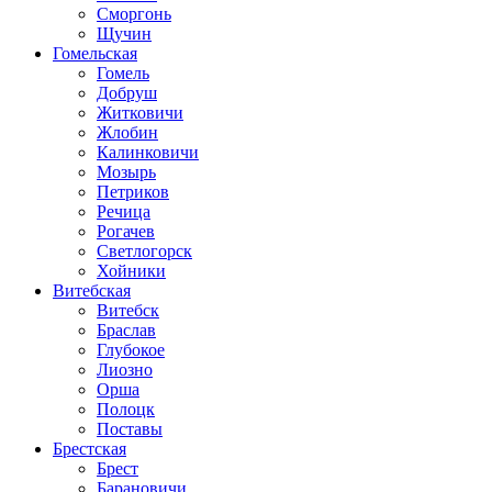
Сморгонь
Щучин
Гомельская
Гомель
Добруш
Житковичи
Жлобин
Калинковичи
Мозырь
Петриков
Речица
Рогачев
Светлогорск
Хойники
Витебская
Витебск
Браслав
Глубокое
Лиозно
Орша
Полоцк
Поставы
Брестская
Брест
Барановичи