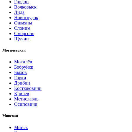
Гродно
Волковыск
Лида
Новогрудок
Ошмяны
Слоним
Сморгонь
Щучин
Могилевская
Могилёв
Бобруйск
Быхов
Горки
Дрибин
Костюковичи
Кричев
Мстиславль
Осиповичи
Минская
Минск