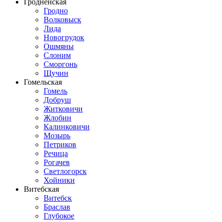
Гродненская
Гродно
Волковыск
Лида
Новогрудок
Ошмяны
Слоним
Сморгонь
Щучин
Гомельская
Гомель
Добруш
Житковичи
Жлобин
Калинковичи
Мозырь
Петриков
Речица
Рогачев
Светлогорск
Хойники
Витебская
Витебск
Браслав
Глубокое