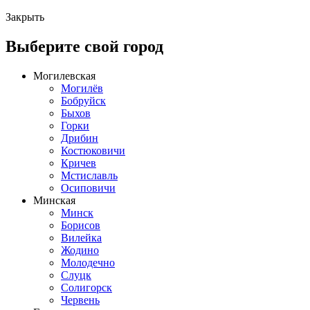
Закрыть
Выберите свой город
Могилевская
Могилёв
Бобруйск
Быхов
Горки
Дрибин
Костюковичи
Кричев
Мстиславль
Осиповичи
Минская
Минск
Борисов
Вилейка
Жодино
Молодечно
Слуцк
Солигорск
Червень