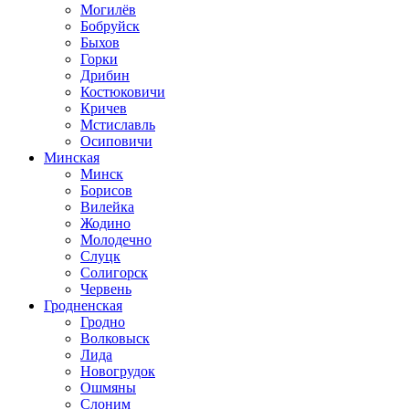
Могилёв
Бобруйск
Быхов
Горки
Дрибин
Костюковичи
Кричев
Мстиславль
Осиповичи
Минская
Минск
Борисов
Вилейка
Жодино
Молодечно
Слуцк
Солигорск
Червень
Гродненская
Гродно
Волковыск
Лида
Новогрудок
Ошмяны
Слоним