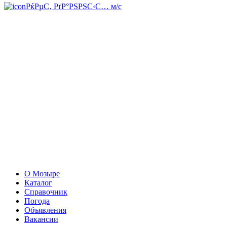
РќРµС‚ РґР°РЅРЅС‹С… м/с
О Мозыре
Каталог
Справочник
Погода
Объявления
Вакансии