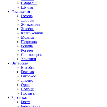
Сморгонь
Щучин
Гомельская
Гомель
Добруш
Житковичи
Жлобин
Калинковичи
Мозырь
Петриков
Речица
Рогачев
Светлогорск
Хойники
Витебская
Витебск
Браслав
Глубокое
Лиозно
Орша
Полоцк
Поставы
Брестская
Брест
Барановичи