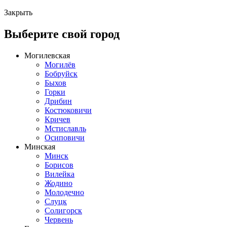
Закрыть
Выберите свой город
Могилевская
Могилёв
Бобруйск
Быхов
Горки
Дрибин
Костюковичи
Кричев
Мстиславль
Осиповичи
Минская
Минск
Борисов
Вилейка
Жодино
Молодечно
Слуцк
Солигорск
Червень