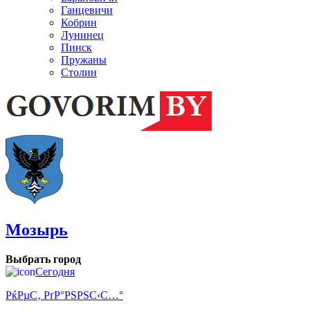
Ганцевичи
Кобрин
Лунинец
Пинск
Пружаны
Столин
Мозырь
Выбрать город
Сегодня
РќРµС‚ РґР°РЅРЅС‹С…°