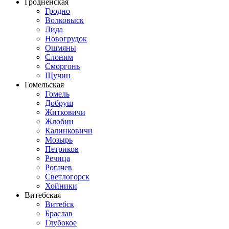
Гродненская
Гродно
Волковыск
Лида
Новогрудок
Ошмяны
Слоним
Сморгонь
Щучин
Гомельская
Гомель
Добруш
Житковичи
Жлобин
Калинковичи
Мозырь
Петриков
Речица
Рогачев
Светлогорск
Хойники
Витебская
Витебск
Браслав
Глубокое