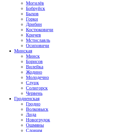
Могилёв
Бобруйск
Быхов
Горки
Дрибин
Костюковичи
Кричев
Мстиславль
Осиповичи
Минская
Минск
Борисов
Вилейка
Жодино
Молодечно
Слуцк
Солигорск
Червень
Гродненская
Гродно
Волковыск
Лида
Новогрудок
Ошмяны
Слоним