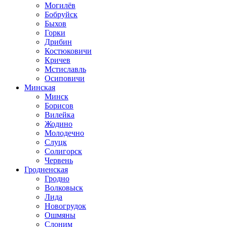
Могилёв
Бобруйск
Быхов
Горки
Дрибин
Костюковичи
Кричев
Мстиславль
Осиповичи
Минская
Минск
Борисов
Вилейка
Жодино
Молодечно
Слуцк
Солигорск
Червень
Гродненская
Гродно
Волковыск
Лида
Новогрудок
Ошмяны
Слоним