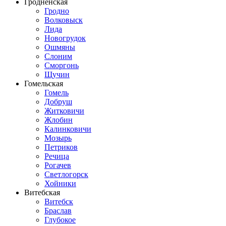
Гродненская
Гродно
Волковыск
Лида
Новогрудок
Ошмяны
Слоним
Сморгонь
Щучин
Гомельская
Гомель
Добруш
Житковичи
Жлобин
Калинковичи
Мозырь
Петриков
Речица
Рогачев
Светлогорск
Хойники
Витебская
Витебск
Браслав
Глубокое