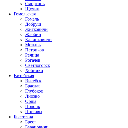
Сморгонь
Щучин
Гомельская
Гомель
Добруш
Житковичи
Жлобин
Калинковичи
Мозырь
Петриков
Речица
Рогачев
Светлогорск
Хойники
Витебская
Витебск
Браслав
Глубокое
Лиозно
Орша
Полоцк
Поставы
Брестская
Брест
Барановичи