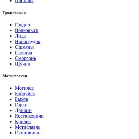
Поставы
Гродненская
Гродно
Волковыск
Лида
Новогрудок
Ошмяны
Слоним
Сморгонь
Щучин
Могилевская
Могилёв
Бобруйск
Быхов
Горки
Дрибин
Костюковичи
Кричев
Мстиславль
Осиповичи