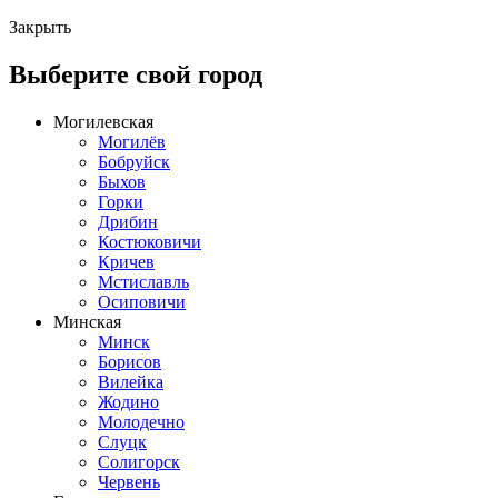
Закрыть
Выберите свой город
Могилевская
Могилёв
Бобруйск
Быхов
Горки
Дрибин
Костюковичи
Кричев
Мстиславль
Осиповичи
Минская
Минск
Борисов
Вилейка
Жодино
Молодечно
Слуцк
Солигорск
Червень