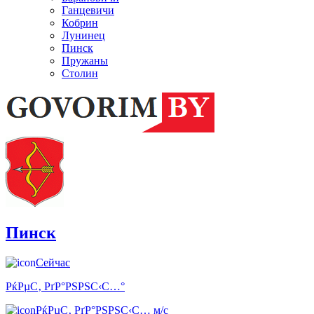
Ганцевичи
Кобрин
Лунинец
Пинск
Пружаны
Столин
Пинск
Сейчас
РќРµС‚ РґР°РЅРЅС‹С…°
РќРµС‚ РґР°РЅРЅС‹С… м/с