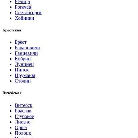
Речица
Рогачев
Светлогорск
Хойники
Брестская
Брест
Барановичи
Ганцевичи
Кобрин
Лунинец
Пинск
Пружаны
Столин
Витебская
Витебск
Браслав
Глубокое
Лиозно
Орша
Полоцк