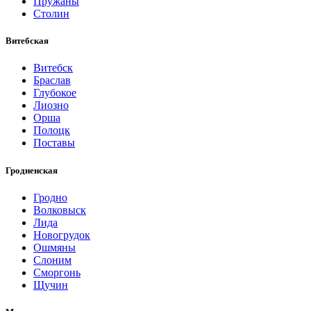
Пружаны
Столин
Витебская
Витебск
Браслав
Глубокое
Лиозно
Орша
Полоцк
Поставы
Гродненская
Гродно
Волковыск
Лида
Новогрудок
Ошмяны
Слоним
Сморгонь
Щучин