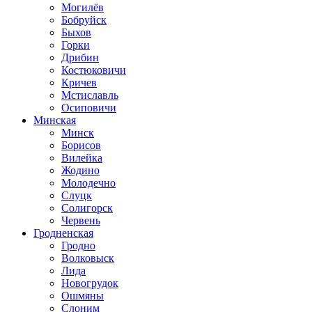
Могилёв
Бобруйск
Быхов
Горки
Дрибин
Костюковичи
Кричев
Мстиславль
Осиповичи
Минская
Минск
Борисов
Вилейка
Жодино
Молодечно
Слуцк
Солигорск
Червень
Гродненская
Гродно
Волковыск
Лида
Новогрудок
Ошмяны
Слоним