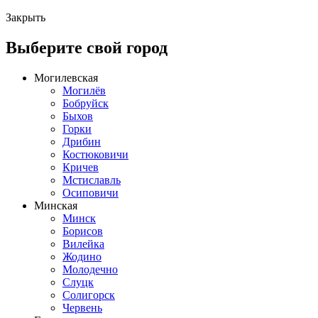
Закрыть
Выберите свой город
Могилевская
Могилёв
Бобруйск
Быхов
Горки
Дрибин
Костюковичи
Кричев
Мстиславль
Осиповичи
Минская
Минск
Борисов
Вилейка
Жодино
Молодечно
Слуцк
Солигорск
Червень