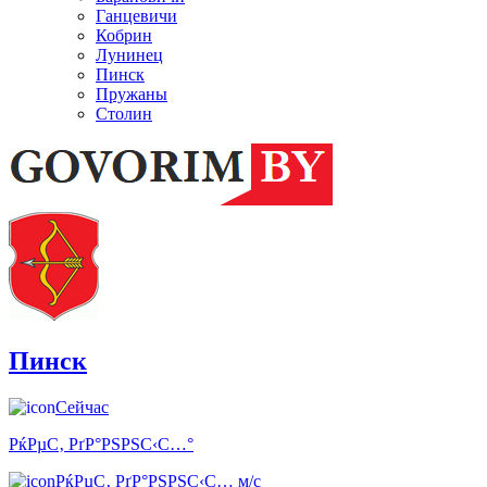
Ганцевичи
Кобрин
Лунинец
Пинск
Пружаны
Столин
Пинск
Сейчас
РќРµС‚ РґР°РЅРЅС‹С…°
РќРµС‚ РґР°РЅРЅС‹С… м/с