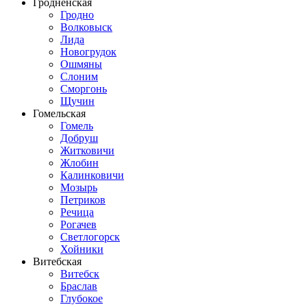
Гродненская
Гродно
Волковыск
Лида
Новогрудок
Ошмяны
Слоним
Сморгонь
Щучин
Гомельская
Гомель
Добруш
Житковичи
Жлобин
Калинковичи
Мозырь
Петриков
Речица
Рогачев
Светлогорск
Хойники
Витебская
Витебск
Браслав
Глубокое