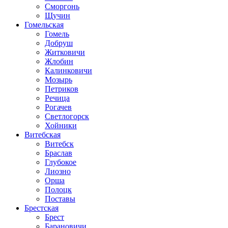
Сморгонь
Щучин
Гомельская
Гомель
Добруш
Житковичи
Жлобин
Калинковичи
Мозырь
Петриков
Речица
Рогачев
Светлогорск
Хойники
Витебская
Витебск
Браслав
Глубокое
Лиозно
Орша
Полоцк
Поставы
Брестская
Брест
Барановичи