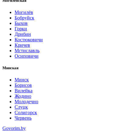
Могилевская
Могилёв
Бобруйск
Быхов
Горки
Дрибин
Костюковичи
Кричев
Мстиславль
Осиповичи
Минская
Минск
Борисов
Вилейка
Жодино
Молодечно
Слуцк
Солигорск
Червень
Govorim.by