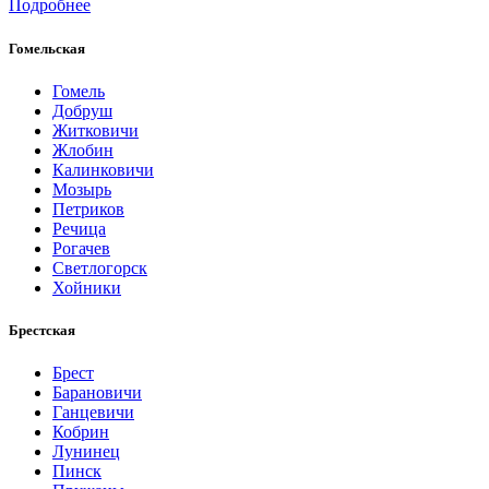
Подробнее
Гомельская
Гомель
Добруш
Житковичи
Жлобин
Калинковичи
Мозырь
Петриков
Речица
Рогачев
Светлогорск
Хойники
Брестская
Брест
Барановичи
Ганцевичи
Кобрин
Лунинец
Пинск