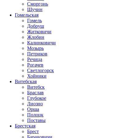
Сморгонь
Щучин
Гомельская
Гомель
Добруш
Житковичи
Жлобин
Калинковичи
Мозырь
Петриков
Речица
Рогачев
Светлогорск
Хойники
Витебская
Витебск
Браслав
Глубокое
Лиозно
Орша
Полоцк
Поставы
Брестская
Брест
Барановичи