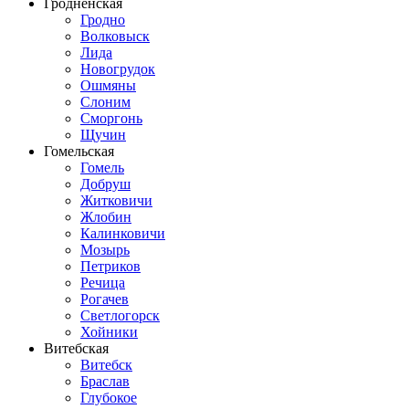
Гродненская
Гродно
Волковыск
Лида
Новогрудок
Ошмяны
Слоним
Сморгонь
Щучин
Гомельская
Гомель
Добруш
Житковичи
Жлобин
Калинковичи
Мозырь
Петриков
Речица
Рогачев
Светлогорск
Хойники
Витебская
Витебск
Браслав
Глубокое