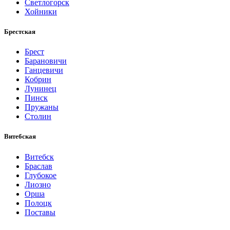
Светлогорск
Хойники
Брестская
Брест
Барановичи
Ганцевичи
Кобрин
Лунинец
Пинск
Пружаны
Столин
Витебская
Витебск
Браслав
Глубокое
Лиозно
Орша
Полоцк
Поставы