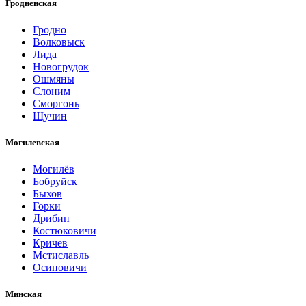
Гродненская
Гродно
Волковыск
Лида
Новогрудок
Ошмяны
Слоним
Сморгонь
Щучин
Могилевская
Могилёв
Бобруйск
Быхов
Горки
Дрибин
Костюковичи
Кричев
Мстиславль
Осиповичи
Минская