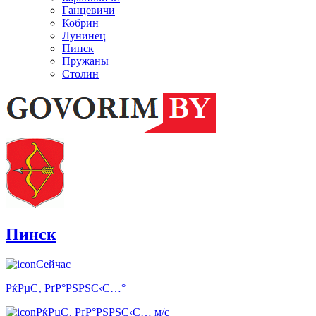
Ганцевичи
Кобрин
Лунинец
Пинск
Пружаны
Столин
Пинск
Сейчас
РќРµС‚ РґР°РЅРЅС‹С…°
РќРµС‚ РґР°РЅРЅС‹С… м/с