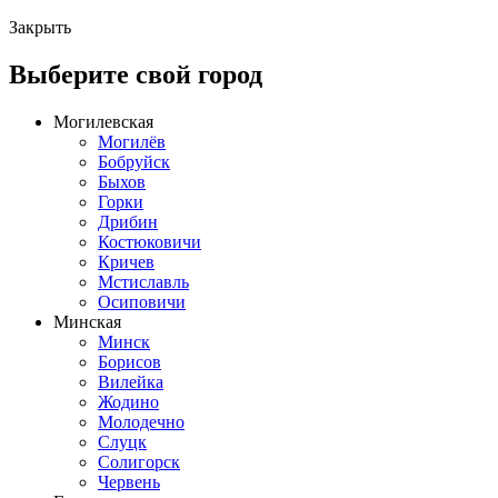
Закрыть
Выберите свой город
Могилевская
Могилёв
Бобруйск
Быхов
Горки
Дрибин
Костюковичи
Кричев
Мстиславль
Осиповичи
Минская
Минск
Борисов
Вилейка
Жодино
Молодечно
Слуцк
Солигорск
Червень