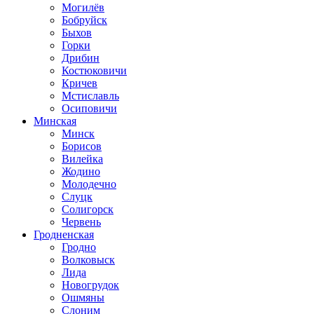
Могилёв
Бобруйск
Быхов
Горки
Дрибин
Костюковичи
Кричев
Мстиславль
Осиповичи
Минская
Минск
Борисов
Вилейка
Жодино
Молодечно
Слуцк
Солигорск
Червень
Гродненская
Гродно
Волковыск
Лида
Новогрудок
Ошмяны
Слоним