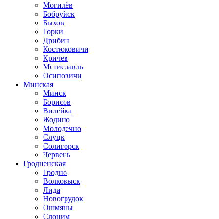
Могилёв
Бобруйск
Быхов
Горки
Дрибин
Костюковичи
Кричев
Мстиславль
Осиповичи
Минская
Минск
Борисов
Вилейка
Жодино
Молодечно
Слуцк
Солигорск
Червень
Гродненская
Гродно
Волковыск
Лида
Новогрудок
Ошмяны
Слоним