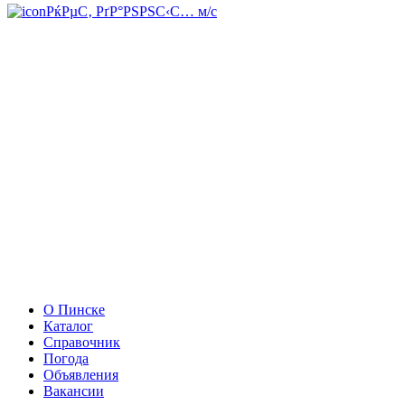
РќРµС‚ РґР°РЅРЅС‹С… м/с
О Пинске
Каталог
Справочник
Погода
Объявления
Вакансии