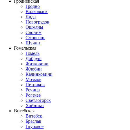
Гродненская
Гродно
Волковыск
Лида
Новогрудок
Ошмяны
Слоним
Сморгонь
Щучин
Гомельская
Гомель
Добруш
Житковичи
Жлобин
Калинковичи
Мозырь
Петриков
Речица
Рогачев
Светлогорск
Хойники
Витебская
Витебск
Браслав
Глубокое