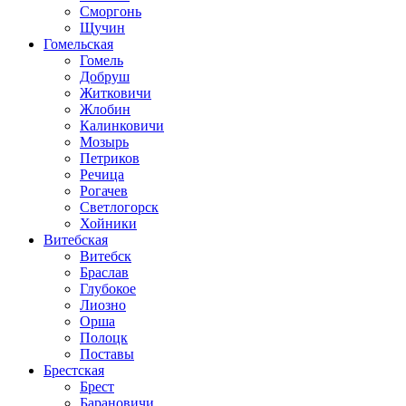
Сморгонь
Щучин
Гомельская
Гомель
Добруш
Житковичи
Жлобин
Калинковичи
Мозырь
Петриков
Речица
Рогачев
Светлогорск
Хойники
Витебская
Витебск
Браслав
Глубокое
Лиозно
Орша
Полоцк
Поставы
Брестская
Брест
Барановичи