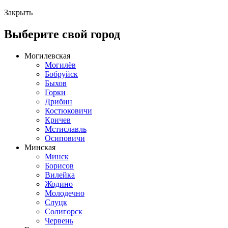
Закрыть
Выберите свой город
Могилевская
Могилёв
Бобруйск
Быхов
Горки
Дрибин
Костюковичи
Кричев
Мстиславль
Осиповичи
Минская
Минск
Борисов
Вилейка
Жодино
Молодечно
Слуцк
Солигорск
Червень