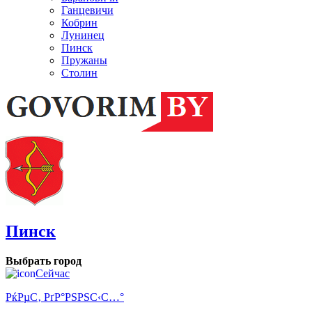
Ганцевичи
Кобрин
Лунинец
Пинск
Пружаны
Столин
Пинск
Выбрать город
Сейчас
РќРµС‚ РґР°РЅРЅС‹С…°