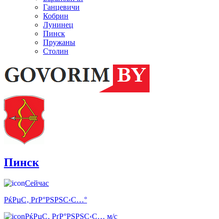
Ганцевичи
Кобрин
Лунинец
Пинск
Пружаны
Столин
Пинск
Сейчас
РќРµС‚ РґР°РЅРЅС‹С…°
РќРµС‚ РґР°РЅРЅС‹С… м/с