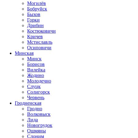
Могилёв
Бобруйск
Быхов
Горки
Дрибин
Костюковичи
Кричев
Мстиславль
Осиповичи
Минская
Минск
Борисов
Вилейка
Жодино
Молодечно
Слуцк
Солигорск
Червень
Гродненская
Гродно
Волковыск
Лида
Новогрудок
Ошмяны
Слоним