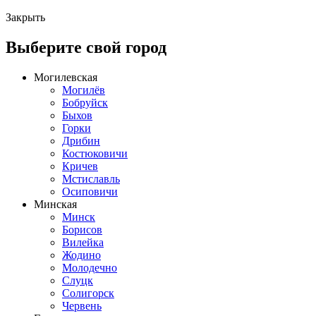
Закрыть
Выберите свой город
Могилевская
Могилёв
Бобруйск
Быхов
Горки
Дрибин
Костюковичи
Кричев
Мстиславль
Осиповичи
Минская
Минск
Борисов
Вилейка
Жодино
Молодечно
Слуцк
Солигорск
Червень