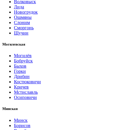
Волковыск
Лида
Новогрудок
Ошмяны
Слоним
Сморгонь
Щучин
Могилевская
Могилёв
Бобруйск
Быхов
Горки
Дрибин
Костюковичи
Кричев
Мстиславль
Осиповичи
Минская
Минск
Борисов