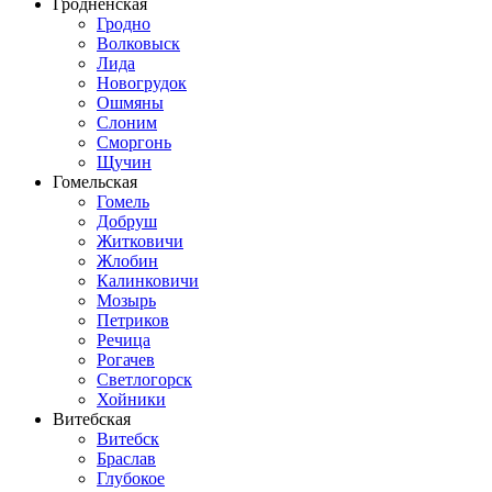
Гродненская
Гродно
Волковыск
Лида
Новогрудок
Ошмяны
Слоним
Сморгонь
Щучин
Гомельская
Гомель
Добруш
Житковичи
Жлобин
Калинковичи
Мозырь
Петриков
Речица
Рогачев
Светлогорск
Хойники
Витебская
Витебск
Браслав
Глубокое