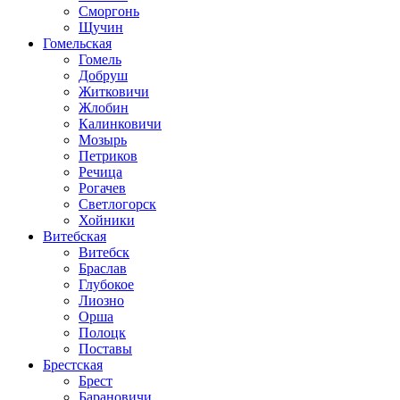
Сморгонь
Щучин
Гомельская
Гомель
Добруш
Житковичи
Жлобин
Калинковичи
Мозырь
Петриков
Речица
Рогачев
Светлогорск
Хойники
Витебская
Витебск
Браслав
Глубокое
Лиозно
Орша
Полоцк
Поставы
Брестская
Брест
Барановичи