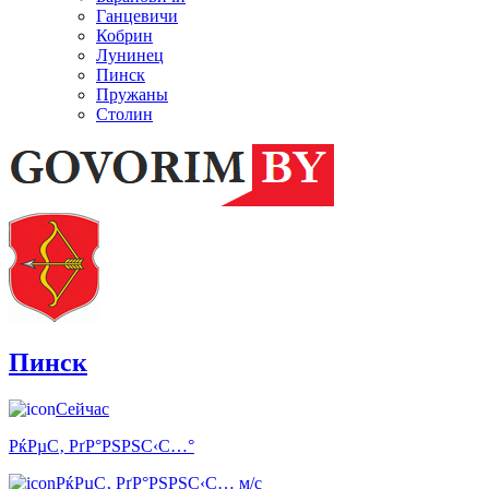
Ганцевичи
Кобрин
Лунинец
Пинск
Пружаны
Столин
Пинск
Сейчас
РќРµС‚ РґР°РЅРЅС‹С…°
РќРµС‚ РґР°РЅРЅС‹С… м/с