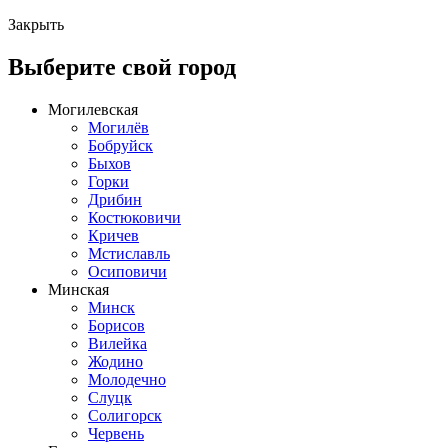
Закрыть
Выберите свой город
Могилевская
Могилёв
Бобруйск
Быхов
Горки
Дрибин
Костюковичи
Кричев
Мстиславль
Осиповичи
Минская
Минск
Борисов
Вилейка
Жодино
Молодечно
Слуцк
Солигорск
Червень