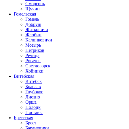
Сморгонь
Щучин
Гомельская
Гомель
Добруш
Житковичи
Жлобин
Калинковичи
Мозырь
Петриков
Речица
Рогачев
Светлогорск
Хойники
Витебская
Витебск
Браслав
Глубокое
Лиозно
Орша
Полоцк
Поставы
Брестская
Брест
Барановичи