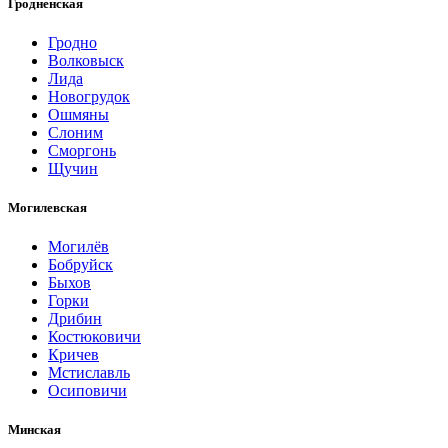
Гродненская
Гродно
Волковыск
Лида
Новогрудок
Ошмяны
Слоним
Сморгонь
Щучин
Могилевская
Могилёв
Бобруйск
Быхов
Горки
Дрибин
Костюковичи
Кричев
Мстиславль
Осиповичи
Минская