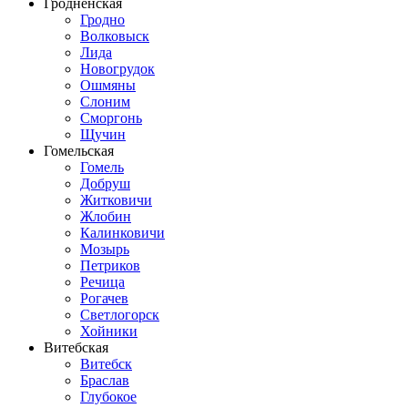
Гродненская
Гродно
Волковыск
Лида
Новогрудок
Ошмяны
Слоним
Сморгонь
Щучин
Гомельская
Гомель
Добруш
Житковичи
Жлобин
Калинковичи
Мозырь
Петриков
Речица
Рогачев
Светлогорск
Хойники
Витебская
Витебск
Браслав
Глубокое