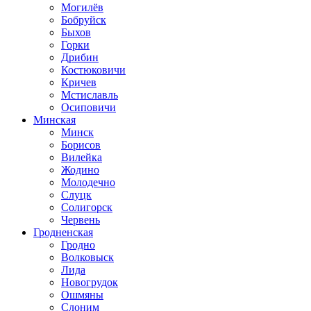
Могилёв
Бобруйск
Быхов
Горки
Дрибин
Костюковичи
Кричев
Мстиславль
Осиповичи
Минская
Минск
Борисов
Вилейка
Жодино
Молодечно
Слуцк
Солигорск
Червень
Гродненская
Гродно
Волковыск
Лида
Новогрудок
Ошмяны
Слоним