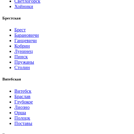
Светлогорск
Хойники
Брестская
Брест
Барановичи
Ганцевичи
Кобрин
Лунинец
Пинск
Пружаны
Столин
Витебская
Витебск
Браслав
Глубокое
Лиозно
Орша
Полоцк
Поставы