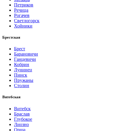
Петриков
Речица
Рогачев
Светлогорск
Хойники
Брестская
Брест
Барановичи
Ганцевичи
Кобрин
Лунинец
Пинск
Пружаны
Столин
Витебская
Витебск
Браслав
Глубокое
Лиозно
Орша