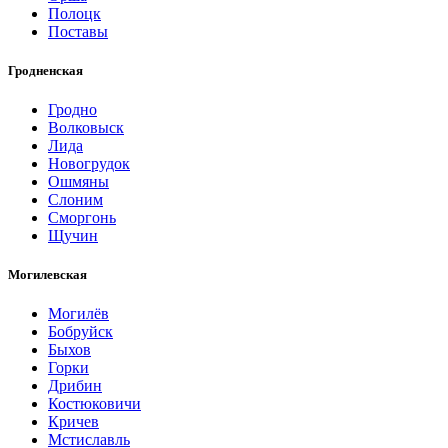
Полоцк
Поставы
Гродненская
Гродно
Волковыск
Лида
Новогрудок
Ошмяны
Слоним
Сморгонь
Щучин
Могилевская
Могилёв
Бобруйск
Быхов
Горки
Дрибин
Костюковичи
Кричев
Мстиславль