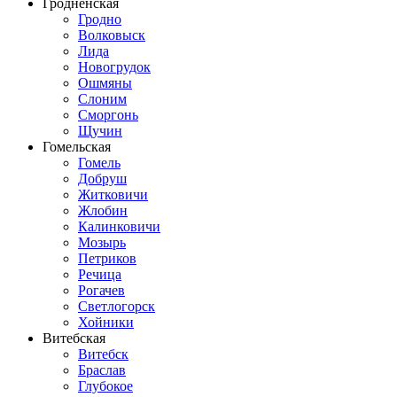
Гродненская
Гродно
Волковыск
Лида
Новогрудок
Ошмяны
Слоним
Сморгонь
Щучин
Гомельская
Гомель
Добруш
Житковичи
Жлобин
Калинковичи
Мозырь
Петриков
Речица
Рогачев
Светлогорск
Хойники
Витебская
Витебск
Браслав
Глубокое