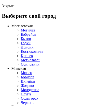
Закрыть
Выберите свой город
Могилевская
Могилёв
Бобруйск
Быхов
Горки
Дрибин
Костюковичи
Кричев
Мстиславль
Осиповичи
Минская
Минск
Борисов
Вилейка
Жодино
Молодечно
Слуцк
Солигорск
Червень