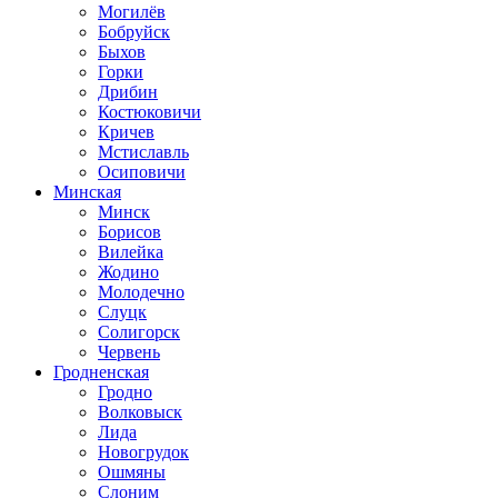
Могилёв
Бобруйск
Быхов
Горки
Дрибин
Костюковичи
Кричев
Мстиславль
Осиповичи
Минская
Минск
Борисов
Вилейка
Жодино
Молодечно
Слуцк
Солигорск
Червень
Гродненская
Гродно
Волковыск
Лида
Новогрудок
Ошмяны
Слоним