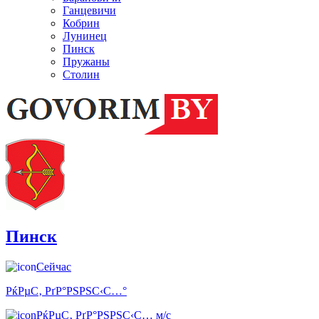
Ганцевичи
Кобрин
Лунинец
Пинск
Пружаны
Столин
Пинск
Сейчас
РќРµС‚ РґР°РЅРЅС‹С…°
РќРµС‚ РґР°РЅРЅС‹С… м/с