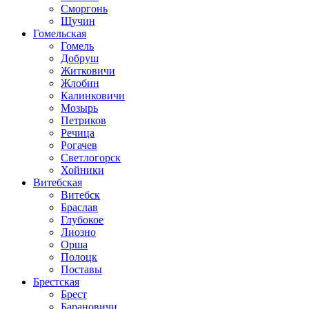
Сморгонь
Щучин
Гомельская
Гомель
Добруш
Житковичи
Жлобин
Калинковичи
Мозырь
Петриков
Речица
Рогачев
Светлогорск
Хойники
Витебская
Витебск
Браслав
Глубокое
Лиозно
Орша
Полоцк
Поставы
Брестская
Брест
Барановичи