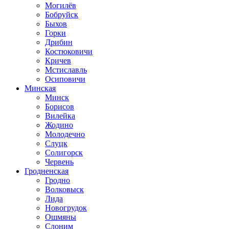
Могилёв
Бобруйск
Быхов
Горки
Дрибин
Костюковичи
Кричев
Мстиславль
Осиповичи
Минская
Минск
Борисов
Вилейка
Жодино
Молодечно
Слуцк
Солигорск
Червень
Гродненская
Гродно
Волковыск
Лида
Новогрудок
Ошмяны
Слоним