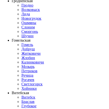
Гродненская
Гродно
Волковыск
Лида
Новогрудок
Ошмяны
Слоним
Сморгонь
Щучин
Гомельская
Гомель
Добруш
Житковичи
Жлобин
Калинковичи
Мозырь
Петриков
Речица
Рогачев
Светлогорск
Хойники
Витебская
Витебск
Браслав
Глубокое