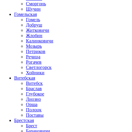
Сморгонь
Щучин
Гомельская
Гомель
Добруш
Житковичи
Жлобин
Калинковичи
Мозырь
Петриков
Речица
Рогачев
Светлогорск
Хойники
Витебская
Витебск
Браслав
Глубокое
Лиозно
Орша
Полоцк
Поставы
Брестская
Брест
Барановичи