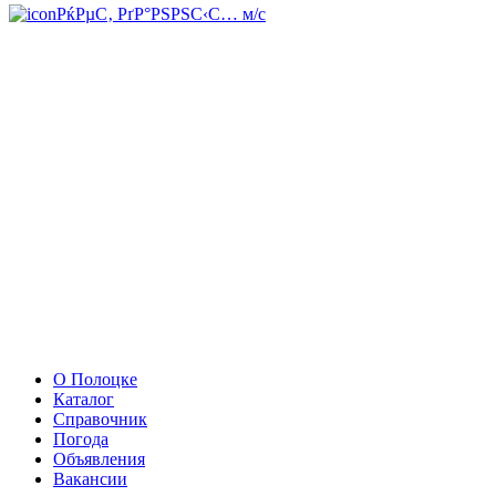
РќРµС‚ РґР°РЅРЅС‹С… м/с
О Полоцке
Каталог
Справочник
Погода
Объявления
Вакансии