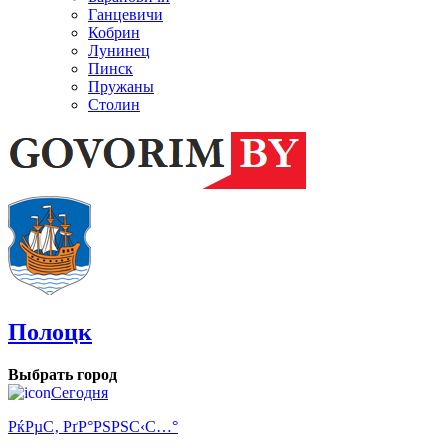
Ганцевичи
Кобрин
Лунинец
Пинск
Пружаны
Столин
Полоцк
Выбрать город
Сегодня
РќРµС‚ РґР°РЅРЅС‹С…°