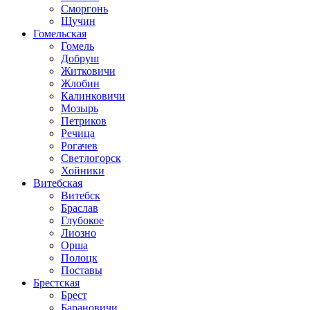
Сморгонь
Щучин
Гомельская
Гомель
Добруш
Житковичи
Жлобин
Калинковичи
Мозырь
Петриков
Речица
Рогачев
Светлогорск
Хойники
Витебская
Витебск
Браслав
Глубокое
Лиозно
Орша
Полоцк
Поставы
Брестская
Брест
Барановичи