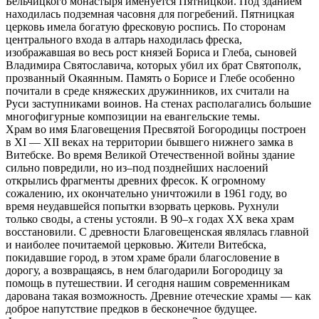
Бельчицкого монастыря именуется Пятницкой. Под зданием
находилась подземная часовня для погребений. Пятницкая
церковь имела богатую фресковую роспись. По сторонам
центрального входа в алтарь находилась фреска,
изображавшая во весь рост князей Бориса и Глеба, сыновей
Владимира Святославича, которых убил их брат Святополк,
прозванный Окаянным. Память о Борисе и Глебе особенно
почитали в среде княжеских дружинников, их считали на
Руси заступниками воинов. На стенах располагались большие
многофигурные композиции на евангельские темы.
Храм во имя Благовещения Пресвятой Богородицы построен
в XI — XII веках на территории бывшего нижнего замка в
Витебске. Во время Великой Отечественной войны здание
сильно повредили, но из–под позднейших наслоений
открылись фрагменты древних фресок. К огромному
сожалению, их окончательно уничтожили в 1961 году, во
время неудавшейся попытки взорвать церковь. Рухнули
только своды, а стены устояли. В 90–х годах XX века храм
восстановили. С древности Благовещенская являлась главной
и наиболее почитаемой церковью. Жители Витебска,
покидавшие город, в этом храме брали благословение в
дорогу, а возвращаясь, в нем благодарили Богородицу за
помощь в путешествии. И сегодня нашим современникам
дарована такая возможность. Древние отеческие храмы — как
доброе напутствие предков в бесконечное будущее.