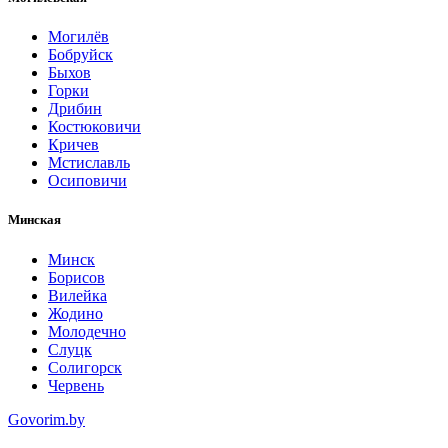
Могилёв
Бобруйск
Быхов
Горки
Дрибин
Костюковичи
Кричев
Мстиславль
Осиповичи
Минская
Минск
Борисов
Вилейка
Жодино
Молодечно
Слуцк
Солигорск
Червень
Govorim.by