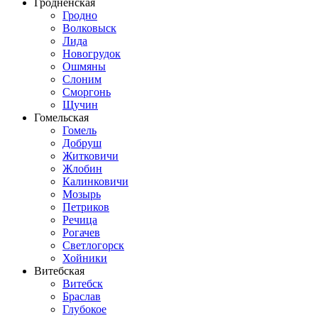
Гродненская
Гродно
Волковыск
Лида
Новогрудок
Ошмяны
Слоним
Сморгонь
Щучин
Гомельская
Гомель
Добруш
Житковичи
Жлобин
Калинковичи
Мозырь
Петриков
Речица
Рогачев
Светлогорск
Хойники
Витебская
Витебск
Браслав
Глубокое