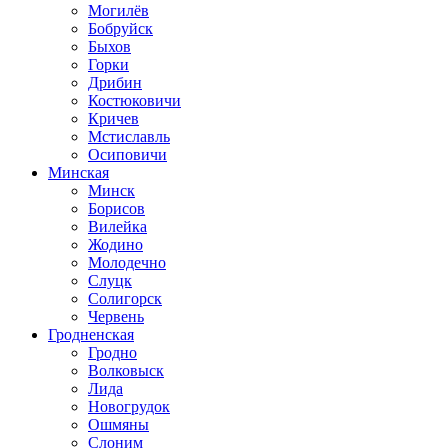
Могилёв
Бобруйск
Быхов
Горки
Дрибин
Костюковичи
Кричев
Мстиславль
Осиповичи
Минская
Минск
Борисов
Вилейка
Жодино
Молодечно
Слуцк
Солигорск
Червень
Гродненская
Гродно
Волковыск
Лида
Новогрудок
Ошмяны
Слоним