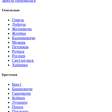
зарегистрироваться
Гомельская
Гомель
Добруш
Житковичи
Жлобин
Калинковичи
Мозырь
Петриков
Речица
Рогачев
Светлогорск
Хойники
Брестская
Брест
Барановичи
Ганцевичи
Кобрин
Лунинец
Пинск
Пружаны