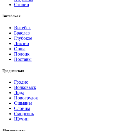
Столин
Витебская
Витебск
Браслав
Глубокое
Лиозно
Орша
Полоцк
Поставы
Гродненская
Гродно
Волковыск
Лида
Новогрудок
Ошмяны
Слоним
Сморгонь
Щучин
Могилевская