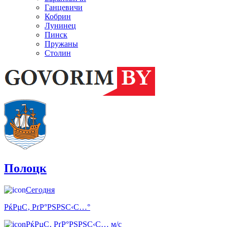
Ганцевичи
Кобрин
Лунинец
Пинск
Пружаны
Столин
Полоцк
Сегодня
РќРµС‚ РґР°РЅРЅС‹С…°
РќРµС‚ РґР°РЅРЅС‹С… м/с