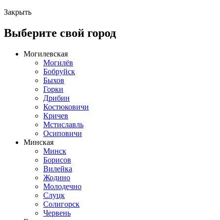
Закрыть
Выберите свой город
Могилевская
Могилёв
Бобруйск
Быхов
Горки
Дрибин
Костюковичи
Кричев
Мстиславль
Осиповичи
Минская
Минск
Борисов
Вилейка
Жодино
Молодечно
Слуцк
Солигорск
Червень