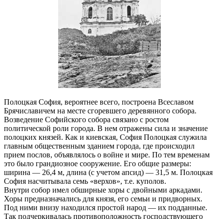
Полоцкая София, вероятнее всего, построена Всеславом
Брячиславичем на месте сгоревшего деревянного собора.
Возведение Софийского собора связано с ростом
политической роли города. В нем отражены сила и значение
полоцких князей. Как и киевская, София Полоцкая служила
главным общественным зданием города, где происходил
прием послов, объявлялось о войне и мире. По тем временам
это было грандиозное сооружение. Его общие размеры:
ширина — 26,4 м, длина (с учетом апсид) — 31,5 м. Полоцкая
София насчитывала семь «верхов», т.е. куполов.
Внутри собор имел обширные хоры с двойными аркадами.
Хоры предназначались для князя, его семьи и придворных.
Под ними внизу находился простой народ — их подданные.
Так подчеркивалась противоположность господствующего