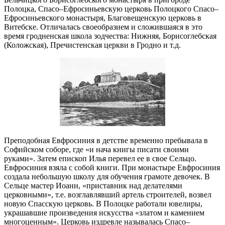
Полоцка, Спасо–Ефросиньевскую церковь Полоцкого Спасо–
Ефросиньевского монастыря, Благовещенскую церковь в
Витебске. Отличалась своеобразием и сложившаяся в это
время гродненская школа зодчества: Нижняя, Борисоглебская
(Коложская), Пречистенская церкви в Гродно и т.д.
Преподобная Евфросиния в детстве временно пребывала в
Софийском соборе, где «и нача книгы писати своими
руками». Затем епископ Илья перевел ее в свое Сельцо.
Евфросиния взяла с собой книги. При монастыре Евфросиния
создала небольшую школу для обучения грамоте девочек. В
Сельце мастер Иоанн, «приставник над делателями
церковными», т.е. возглавлявший артель строителей, возвел
новую Спасскую церковь. В Полоцке работали ювелиры,
украшавшие произведения искусства «златом и камением
многоценным». Церковь издревле называлась Спасо–