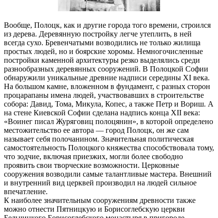
Вообще, Полоцк, как и другие города того времени, строился
из дерева. Деревянную постройку легче утеплить, в ней
всегда сухо. Бревенчатыми возводились не только жилища
простых людей, но и боярские хоромы. Немногочисленные
постройки каменной архитектуры резко выделялись среди
разнообразных деревянных сооружений. В Полоцкой Софии
обнаружили уникальные древние надписи середины XI века.
На большом камне, вложенном в фундамент, с разных сторон
процарапаны имена людей, участвовавших в строительстве
собора: Давид, Тома, Микула, Копес, а также Петр и Вориш. А
на стене Киевской Софии сделана надпись конца XII века:
«Воинег писал Журяговиц полоцянин», в которой определено
местожительство ее автора — город Полоцк, он же сам
называет себя полочанином. Значительная политическая
самостоятельность Полоцкого княжества способствовала тому,
что зодчие, включая приезжих, могли более свободно
проявить свои творческие возможности. Церковные
сооружения возводили самые талантливые мастера. Внешний
и внутренний вид церквей производил на людей сильное
впечатление.
К наиболее значительным сооружениям древности также
можно отнести Пятницкую и Борисоглебскую церкви
Бельчицкого Борисоглебского монастыря в пригороде