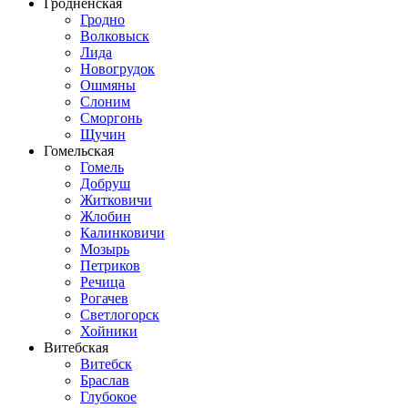
Гродненская
Гродно
Волковыск
Лида
Новогрудок
Ошмяны
Слоним
Сморгонь
Щучин
Гомельская
Гомель
Добруш
Житковичи
Жлобин
Калинковичи
Мозырь
Петриков
Речица
Рогачев
Светлогорск
Хойники
Витебская
Витебск
Браслав
Глубокое