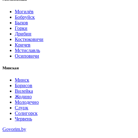
Могилёв
Бобруйск
Быхов
Горки
Дрибин
Костюковичи
Кричев
Мстиславль
Осиповичи
Минская
Минск
Борисов
Вилейка
Жодино
Молодечно
Слуцк
Солигорск
Червень
Govorim.by