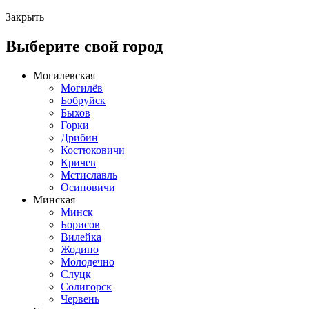
Закрыть
Выберите свой город
Могилевская
Могилёв
Бобруйск
Быхов
Горки
Дрибин
Костюковичи
Кричев
Мстиславль
Осиповичи
Минская
Минск
Борисов
Вилейка
Жодино
Молодечно
Слуцк
Солигорск
Червень