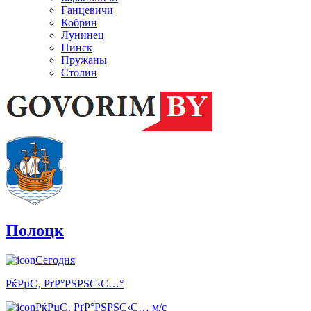
Ганцевичи
Кобрин
Лунинец
Пинск
Пружаны
Столин
Полоцк
Сегодня
РќРµС‚ РґР°РЅРЅС‹С…°
РќРµС‚ РґР°РЅРЅС‹С… м/с