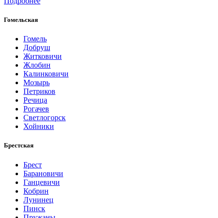
Подробнее
Гомельская
Гомель
Добруш
Житковичи
Жлобин
Калинковичи
Мозырь
Петриков
Речица
Рогачев
Светлогорск
Хойники
Брестская
Брест
Барановичи
Ганцевичи
Кобрин
Лунинец
Пинск
Пружаны