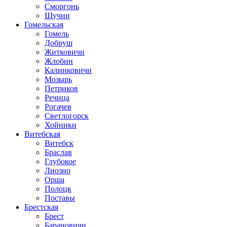
Сморгонь
Щучин
Гомельская
Гомель
Добруш
Житковичи
Жлобин
Калинковичи
Мозырь
Петриков
Речица
Рогачев
Светлогорск
Хойники
Витебская
Витебск
Браслав
Глубокое
Лиозно
Орша
Полоцк
Поставы
Брестская
Брест
Барановичи