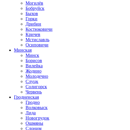
Могилёв
Бобруйск
Быхов
Горки
Дрибин
Костюковичи
Кричев
Мстиславль
Осиповичи
Минская
Минск
Борисов
Вилейка
Жодино
Молодечно
Слуцк
Солигорск
Червень
Гродненская
Гродно
Волковыск
Лида
Новогрудок
Ошмяны
Слоним