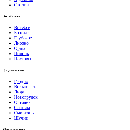
Столин
Витебская
Витебск
Браслав
Глубокое
Лиозно
Орша
Полоцк
Поставы
Гродненская
Гродно
Волковыск
Лида
Новогрудок
Ошмяны
Слоним
Сморгонь
Щучин
Могилевская